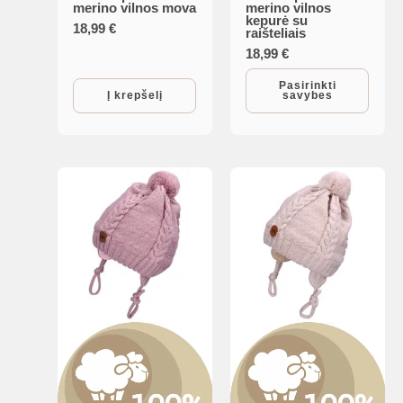
merino vilnos mova
merino vilnos
kepurė su
product
18,99
€
raišteliais
has
18,99
€
multiple
Pasirinkti
Į krepšelį
savybes
variants.
The
options
may
be
chosen
on
the
product
page