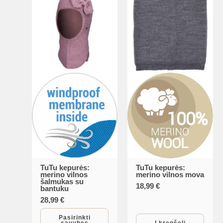
TuTu kepurės:
TuTu kepurės:
This
merino vilnos
merino vilnos mova
šalmukas su
product
18,99
€
bantuku
has
28,99
€
multiple
Pasirinkti