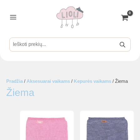
Pereiti
prie
turinio
Main
Menu
Products
search
is
Pradžia
/
Aksesuarai vaikams
/
Kepurės vaikams
/ Žiema
Žiema
is
is
is