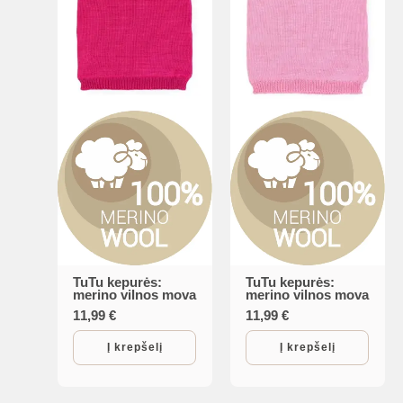
chosen
chosen
on
on
the
the
product
product
page
page
TuTu kepurės:
TuTu kepurės:
merino vilnos mova
merino vilnos mova
11,99
€
11,99
€
Į krepšelį
Į krepšelį