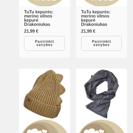
TuTu kepurės:
TuTu kepurės:
This
This
merino vilnos
merino vilnos
kepurė
kepurė
product
product
Drakoniukas
Drakoniukas
has
has
21,99
€
21,99
€
multiple
multiple
Pasirinkti
Pasirinkti
savybes
savybes
variants.
variants.
The
The
options
options
may
may
be
be
chosen
chosen
on
on
the
the
product
product
page
page