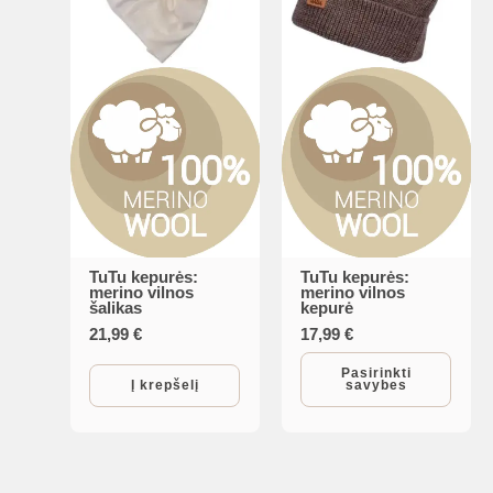
product
page
TuTu kepurės:
TuTu kepurės:
This
merino vilnos
merino vilnos
šalikas
kepurė
product
21,99
€
17,99
€
has
multiple
Pasirinkti
Į krepšelį
savybes
variants.
The
options
may