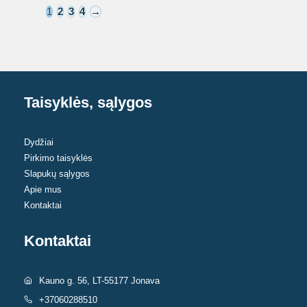
1
2
3
4
→
be
chosen
on
the
product
Taisyklės, sąlygos
page
Dydžiai
Pirkimo taisyklės
Slapukų sąlygos
Apie mus
Kontaktai
Kontaktai
Kauno g. 56, LT-55177 Jonava
+37060288510