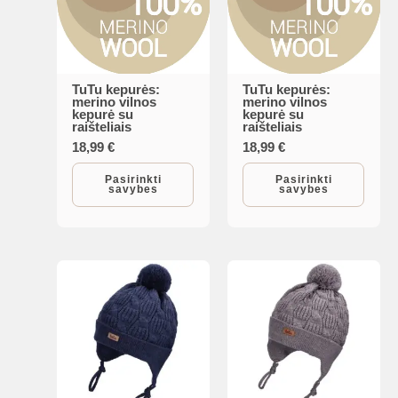
TuTu kepurės:
TuTu kepurės:
This
This
merino vilnos
merino vilnos
kepurė su
kepurė su
product
product
raišteliais
raišteliais
has
has
18,99
€
18,99
€
multiple
multiple
Pasirinkti
Pasirinkti
savybes
savybes
variants.
variants.
The
The
options
options
may
may
be
be
chosen
chosen
on
on
the
the
product
product