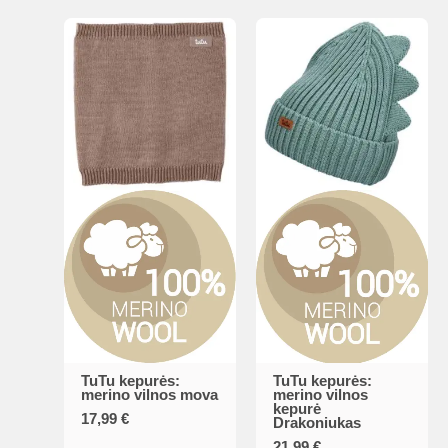
TuTu kepurės:
TuTu kepurės:
This
merino vilnos mova
merino vilnos
kepurė
product
17,99
€
Drakoniukas
has
21,99
€