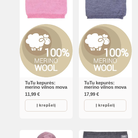
is
is
is
TuTu kepurės:
TuTu kepurės:
is
merino vilnos mova
merino vilnos mova
11,99
€
17,99
€
Į krepšelį
Į krepšelį
is