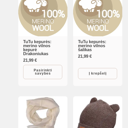
TuTu kepurės:
TuTu kepurės:
This
merino vilnos
merino vilnos
kepurė
šalikas
product
Drakoniukas
21,99
€
has
21,99
€
multiple
Pasirinkti
savybes
Į krepšelį
variants.
The
options
may
be
chosen
on
the