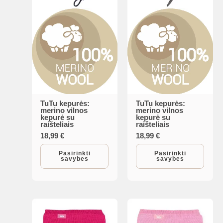
page
page
TuTu kepurės:
TuTu kepurės:
This
This
merino vilnos
merino vilnos
kepurė su
kepurė su
product
product
raišteliais
raišteliais
has
has
18,99
€
18,99
€
multiple
multiple
Pasirinkti
Pasirinkti
savybes
savybes
variants.
variants.
The
The
options
options
may
may
be
be