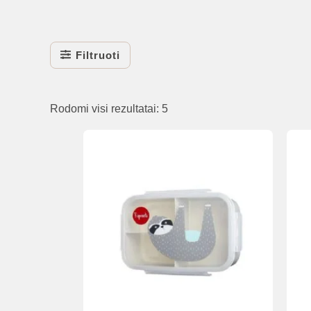
Filtruoti
Rūšiuojama
Rodomi visi rezultatai: 5
pagal
naujausią