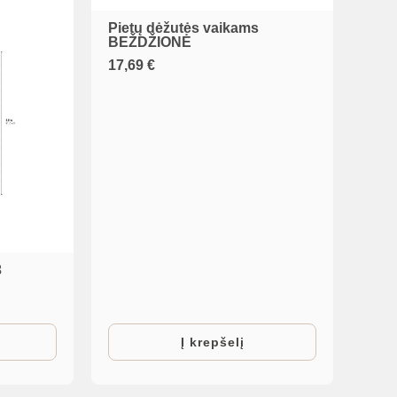
Pietų dėžutės vaikams
BEŽDŽIONĖ
17,69
€
3
Į krepšelį