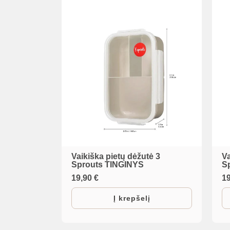
Vaikiška pietų dėžutė 3
Va
Sprouts TINGINYS
S
19,90
€
1
Į krepšelį