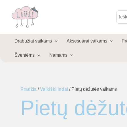
Pereiti
prie
Produ
sear
turinio
Drabužiai vaikams
Aksesuarai vaikams
Pr
Šventėms
Namams
Pradžia
/
Vaikiški indai
/ Pietų dėžutės vaikams
Pietų dėžu