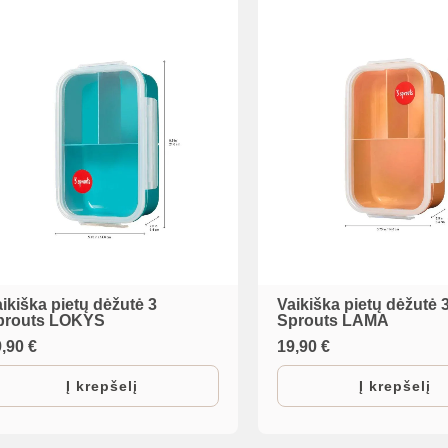
ikiška pietų dėžutė 3
Vaikiška pietų dėžutė 
prouts LOKYS
Sprouts LAMA
9,90
€
19,90
€
Į krepšelį
Į krepšelį