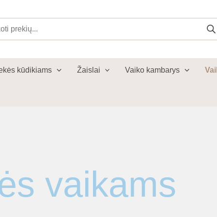
cts
ch
ekės kūdikiams
Žaislai
Vaiko kambarys
Vai
tės vaikams