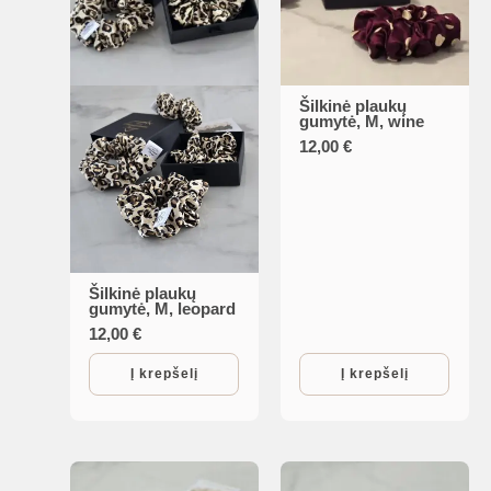
is
Šilkinė plaukų
gumytė, M, wine
12,00
€
is
is
Šilkinė plaukų
gumytė, M, leopard
is
12,00
€
Į krepšelį
Į krepšelį
is