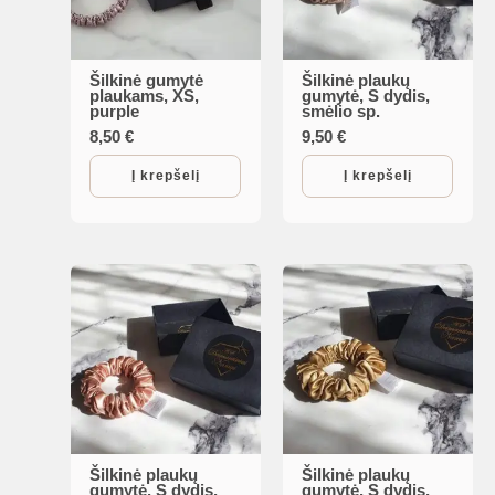
Šilkinė gumytė
Šilkinė plaukų
plaukams, XS,
gumytė, S dydis,
purple
smėlio sp.
8,50
€
9,50
€
Į krepšelį
Į krepšelį
Šilkinė plaukų
Šilkinė plaukų
gumytė, S dydis,
gumytė, S dydis,