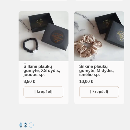
Šilkinė plaukų
Šilkinė plaukų
gumytė, XS dydis,
gumytė, M dydis,
juodos sp.
smėlio sp.
8,50
€
10,00
€
Į krepšelį
Į krepšelį
1
2
→