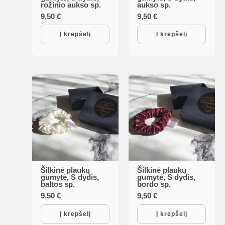
rožinio aukso sp.
aukso sp.
9,50
€
9,50
€
Į krepšelį
Į krepšelį
Šilkinė plaukų
Šilkinė plaukų
gumytė, S dydis,
gumytė, S dydis,
baltos sp.
bordo sp.
9,50
€
9,50
€
Į krepšelį
Į krepšelį