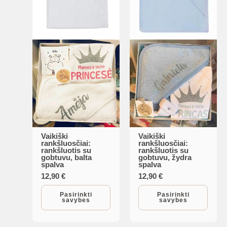
is
is
is
Vaikiški
Vaikiški
is
rankšluosčiai:
rankšluosčiai:
rankšluotis su
rankšluotis su
gobtuvu, balta
gobtuvu, žydra
spalva
spalva
12,90
€
12,90
€
is
Pasirinkti
Pasirinkti
savybes
savybes