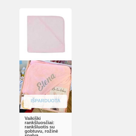
IŠPARDUOTA
Vaikiški
rankšluosčiai:
rankšluotis su
gobtuvu, rožinė
spalva