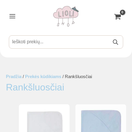
Pereiti
prie
turinio
Main
Menu
Products
search
is
Pradžia
/
Prekės kūdikiams
/ Rankšluosčiai
Rankšluosčiai
is
is
is