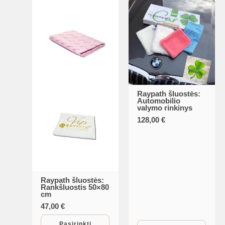
may
may
be
be
chosen
chosen
on
on
the
the
product
product
page
page
Raypath šluostės:
Automobilio
valymo rinkinys
128,00
€
Raypath šluostės:
This
Rankšluostis 50×80
cm
product
47,00
€
has
multiple
Pasirinkti