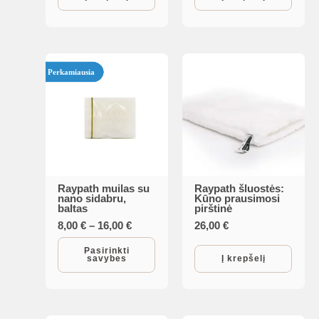
Perkamiausia
Raypath muilas su
Raypath šluostės:
This
nano sidabru,
Kūno prausimosi
baltas
pirštinė
product
Price
8,00
€
–
16,00
€
26,00
€
has
range:
multiple
8,00 €
Pasirinkti
savybes
Į krepšelį
through
variants.
16,00 €
The
options