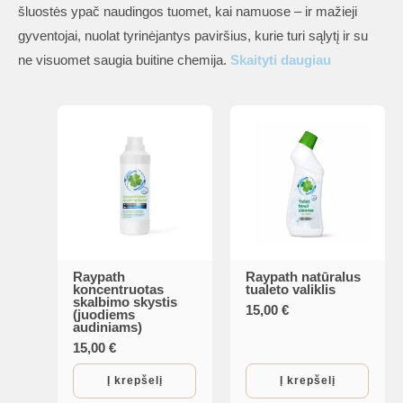
šluostės ypač naudingos tuomet, kai namuose – ir mažieji
gyventojai, nuolat tyrinėjantys paviršius, kurie turi sąlytį ir su
is
ne visuomet saugia buitine chemija.
Skaityti daugiau
is
is
is
Raypath
Raypath natūralus
koncentruotas
tualeto valiklis
skalbimo skystis
15,00
€
(juodiems
is
audiniams)
15,00
€
Į krepšelį
Į krepšelį