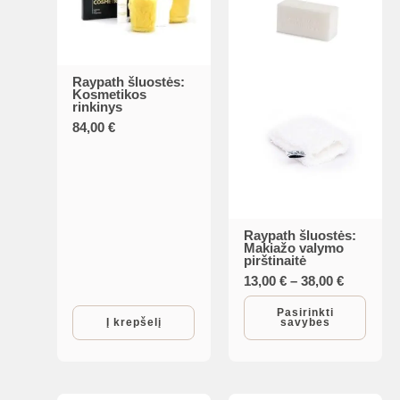
Raypath šluostės:
Kosmetikos
rinkinys
84,00
€
Raypath šluostės:
This
Makiažo valymo
pirštinaitė
product
Price
13,00
€
–
38,00
€
has
range:
multiple
13,00 €
Pasirinkti
Į krepšelį
savybes
through
variants.
38,00 €
The
options