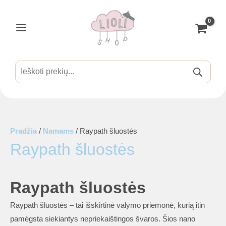
Pereiti
prie
turinio
Main
Menu
Products
search
is
Pradžia
/
Namams
/ Raypath šluostės
Raypath šluostės
is
Raypath šluostės
is
Raypath šluostės – tai išskirtinė valymo priemonė, kurią itin
pamėgsta siekiantys nepriekaištingos švaros. Šios nano
is