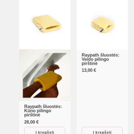
may
be
chosen
on
the
product
page
Raypath šluostės:
Veido pilingo
pirštinė
13,00
€
Raypath šluostės:
Kūno pilingo
pirštinė
26,00
€
Į krepšelį
Į krepšelį