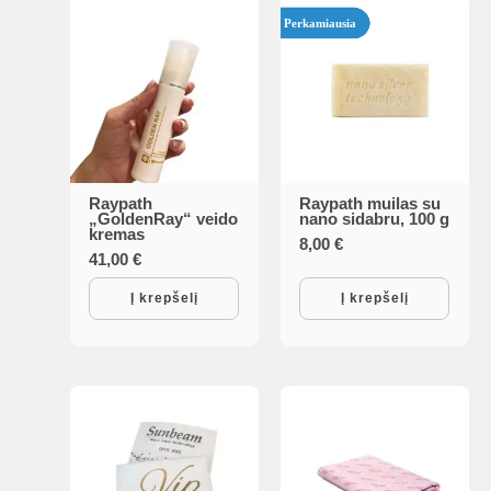
may
Perkamiausia
be
chosen
on
the
product
page
Raypath
Raypath muilas su
„GoldenRay“ veido
nano sidabru, 100 g
kremas
8,00
€
41,00
€
Į krepšelį
Į krepšelį