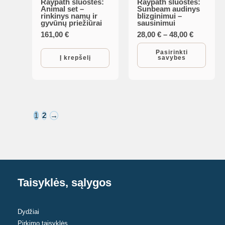
Raypath šluostės:
Raypath šluostės:
This
Animal set –
Sunbeam audinys
rinkinys namų ir
blizginimui –
product
gyvūnų priežiūrai
sausinimui
has
Price
161,00
€
28,00
€
–
48,00
€
range:
multiple
28,00 €
Pasirinkti
Į krepšelį
savybes
variants.
through
48,00 €
The
options
may
be
1
2
→
chosen
on
the
product
Taisyklės, sąlygos
page
Dydžiai
Pirkimo taisyklės