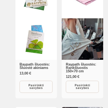
Raypath šluostės:
Raypath šluostės:
This
This
Šluostė akiniams
Rankšluostis
150×70 cm
product
product
13,00
€
121,00
€
has
has
multiple
multiple
Pasirinkti
Pasirinkti
savybes
savybes
variants.
variants.
The
The
options
options