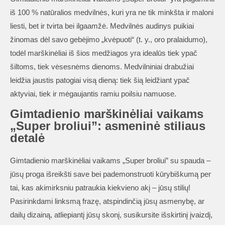
iš 100 % natūralios medvilnės, kuri yra ne tik minkšta ir maloni
liesti, bet ir tvirta bei ilgaamžė. Medvilnės audinys puikiai
žinomas dėl savo gebėjimo „kvėpuoti“ (t. y., oro pralaidumo),
todėl marškinėliai iš šios medžiagos yra idealūs tiek ypač
šiltoms, tiek vėsesnėms dienoms. Medvilniniai drabužiai
leidžia jaustis patogiai visą dieną: tiek šią leidžiant ypač
aktyviai, tiek ir mėgaujantis ramiu poilsiu namuose.
Gimtadienio marškinėliai vaikams
„Super broliui”: asmeninė stiliaus
detalė
Gimtadienio marškinėliai vaikams „Super broliui” su spauda –
jūsų proga išreikšti save bei pademonstruoti kūrybiškumą per
tai, kas akimirksniu patraukia kiekvieno akį – jūsų stilių!
Pasirinkdami linksmą frazę, atspindinčią jūsų asmenybę, ar
dailų dizainą, atliepiantį jūsų skonį, susikursite išskirtinį įvaizdį,