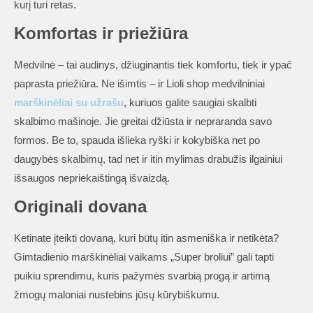
kurį turi retas.
Komfortas ir priežiūra
Medvilnė – tai audinys, džiuginantis tiek komfortu, tiek ir ypač
paprasta priežiūra. Ne išimtis – ir Lioli shop medvilniniai
marškinėliai su užrašu
, kuriuos galite saugiai skalbti
skalbimo mašinoje. Jie greitai džiūsta ir nepraranda savo
formos. Be to, spauda išlieka ryški ir kokybiška net po
daugybės skalbimų, tad net ir itin mylimas drabužis ilgainiui
išsaugos nepriekaištingą išvaizdą.
Originali dovana
Ketinate įteikti dovaną, kuri būtų itin asmeniška ir netikėta?
Gimtadienio marškinėliai vaikams „Super broliui” gali tapti
puikiu sprendimu, kuris pažymės svarbią progą ir artimą
žmogų maloniai nustebins jūsų kūrybiškumu.