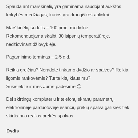
Spauda ant marškinėlių yra gaminama naudojant aukštos
kokybės medžiagas, kurios yra draugiškos aplinkai.
Marškinėlių sudėtis – 100 proc. medvilnė
Rekomenduojama skalbti 30 laipsnių temperatūroje,
nedžiovinant džiovyklėje.
Pagaminimo terminas – 2-5 d.d.
Reikia greičiau? Neradote tinkamo dydžio ar spalvos? Reikia
ilgomis rankovėmis? Turite kitų klausimų?
Susisiekite ir mes Jums padėsime 🙂
Dėl skirtingų kompiuterių ir telefonų ekranų parametrų,
elektroninėje parduotuvėje esančių prekių spalva gali šiek tiek
skirtis nuo realios prekės spalvos.
Dydis