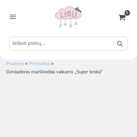
Pereiti
prie
turinio
Main
Menu
Products
search
Pradinis
Produktai
is
Gimtadienio marškinėliai vaikams „Super broliui”
is
is
is