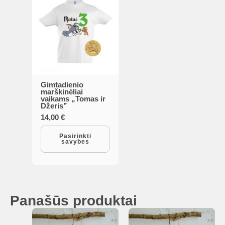
Gimtadienio
This
marškinėliai
vaikams „Tomas ir
product
Džeris”
has
14,00
€
multiple
Pasirinkti
variants.
savybes
The
options
may
be
Panašūs produktai
chosen
on