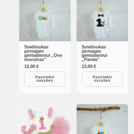
the
product
page
Smėlinukas
Smėlinukas
This
This
pirmajam
pirmajam
gimtadieniui „One
gimtadieniui
product
product
monstras”
„Panda”
has
has
12,00
€
13,00
€
multiple
multiple
Pasirinkti
Pasirinkti
savybes
savybes
variants.
variants.
The
The
options
options
may
may
be
be
chosen
chosen
on
on