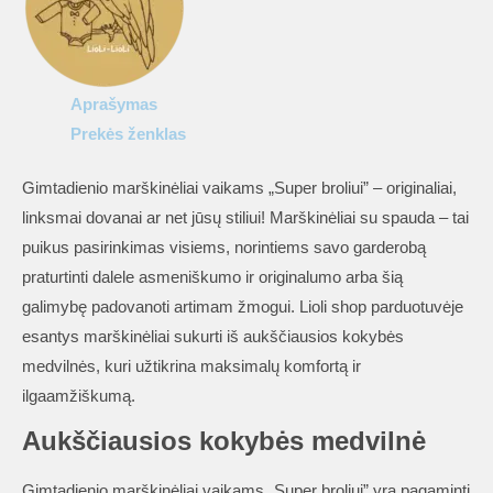
broliui”
Aprašymas
Prekės ženklas
Gimtadienio marškinėliai vaikams „Super broliui” – originaliai,
linksmai dovanai ar net jūsų stiliui! Marškinėliai su spauda – tai
puikus pasirinkimas visiems, norintiems savo garderobą
praturtinti dalele asmeniškumo ir originalumo arba šią
galimybę padovanoti artimam žmogui. Lioli shop parduotuvėje
esantys marškinėliai sukurti iš aukščiausios kokybės
medvilnės, kuri užtikrina maksimalų komfortą ir
ilgaamžiškumą.
Aukščiausios kokybės medvilnė
Gimtadienio marškinėliai vaikams „Super broliui” yra pagaminti