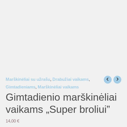
is
is
is
Marškinėliai su užrašu
,
Drabužiai vaikams
,
is
Gimtadieniams
,
Marškinėliai vaikams
Gimtadienio marškinėliai
is
vaikams „Super broliui”
14,00
€