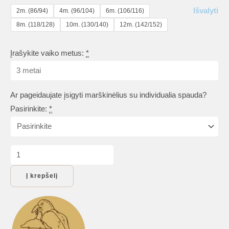
Išvalyti
2m. (86/94)
4m. (96/104)
6m. (106/116)
8m. (118/128)
10m. (130/140)
12m. (142/152)
Įrašykite vaiko metus:
*
Ar pageidaujate įsigyti marškinėlius su individualia spauda?
Pasirinkite:
*
produkto
kiekis:
Į krepšelį
Gimtadienio
marškinėliai
vaikams
„Super