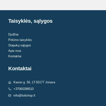
may
may
be
be
chosen
chosen
Taisyklės, sąlygos
on
on
the
the
product
Dydžiai
product
Pirkimo taisyklės
page
page
Slapukų sąlygos
Apie mus
Kontaktai
Kontaktai
Kauno g. 56, LT-55177 Jonava
+37060288510
info@liolishop.lt