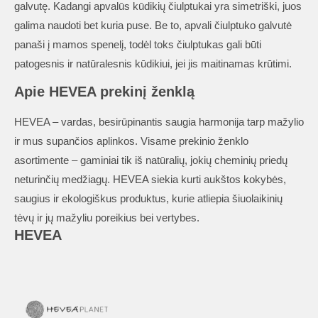
galvutę. Kadangi apvalūs kūdikių čiulptukai yra simetriški, juos
galima naudoti bet kuria puse. Be to, apvali čiulptuko galvutė
panaši į mamos spenelį, todėl toks čiulptukas gali būti
patogesnis ir natūralesnis kūdikiui, jei jis maitinamas krūtimi.
Apie HEVEA prekinį ženklą
HEVEA – vardas, besirūpinantis saugia harmonija tarp mažylio
ir mus supančios aplinkos. Visame prekinio ženklo
asortimente – gaminiai tik iš natūralių, jokių cheminių priedų
neturinčių medžiagų. HEVEA siekia kurti aukštos kokybės,
saugius ir ekologiškus produktus, kurie atliepia šiuolaikinių
tėvų ir jų mažyliu poreikius bei vertybes.
HEVEA