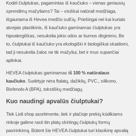
Kodėl čiulptukas, pagamintas iš kaučiuko – vienas geriausių
sprendimų mažyliams? Tai – visiškai natūrali medžiaga,
išgaunama iš Hevea medžio sulčių. Priešingai nei kai kuriais
atvejais plastikinis, iš kaučiuko gaminamas čiulptukas yra
hipoalergiškas, nesukelia jokio odos ar burnos dirginimo. Be
to, čiulptukai iš kaučiuko yra ekologiški ir biologiškai skaidomi,
tad ji nesukelia žalos ne tik mažyliui, bet ir mus supančiai
aplinkai.
HEVEA čiulptukas gaminamas
iš 100 % natūralaus
kaučiuko
. Sudėtyje nėra ftalatų, dažiklių, PVC., silikono,
Bisfenolo A (BPA), tokstiškų medžiagų.
Kuo naudingi apvalūs čiulptukai?
Tiek Lioli shop asortimente, tiek ir plačioje prekių kūdikiams
rinkoje galime rasti itin platų skirtingų čiulptukų formų
pasirinkimą. Būtent šie HEVEA čiulptukai turi klasikinę apvalią