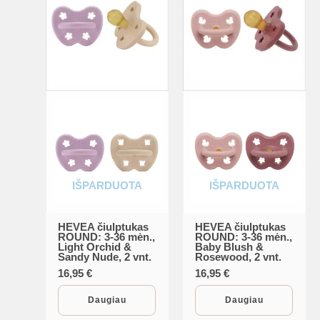
IŠPARDUOTA
IŠPARDUOTA
HEVEA čiulptukas
HEVEA čiulptukas
ROUND: 3-36 mėn.,
ROUND: 3-36 mėn.,
Light Orchid &
Baby Blush &
Sandy Nude, 2 vnt.
Rosewood, 2 vnt.
16,95
€
16,95
€
Daugiau
Daugiau