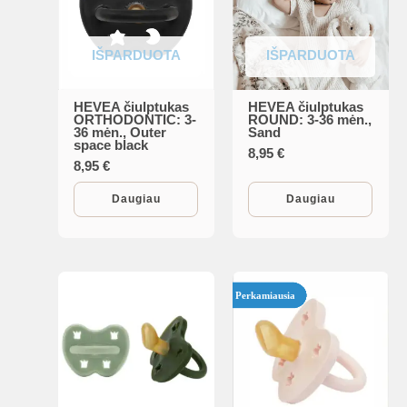
IŠPARDUOTA
IŠPARDUOTA
HEVEA čiulptukas
HEVEA čiulptukas
ORTHODONTIC: 3-
ROUND: 3-36 mėn.,
36 mėn., Outer
Sand
space black
8,95
€
8,95
€
Daugiau
Daugiau
Perkamiausia