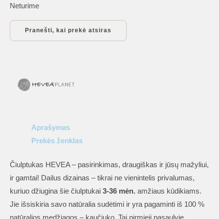
Neturime
Aprašymas
Prekės ženklas
Čiulptukas HEVEA – pasirinkimas, draugiškas ir jūsų mažyliui,
ir gamtai! Dailus dizainas – tikrai ne vienintelis privalumas,
kuriuo džiugina šie čiulptukai
3-36 mėn.
amžiaus kūdikiams.
Jie išsiskiria savo natūralia sudėtimi ir yra pagaminti iš 100 %
natūralios medžiagos – kaučiuko. Tai pirmieji pasaulyje