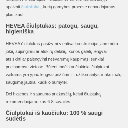
spalvoti
čiulptukai
, kurių gamybos procese nenaudojamas
plastikas!
HEVEA čiulptukas: patogu, saugu,
higieniška
HEVEA čiulptukas pasižymi vientisa konstrukcija: jame nėra
jokių sujungimų ar atskirų detalių, kurios galėtų lengvai
atsiskirti ar palengvinti nešvarumų kaupimąsi sunkiai
prieinamose vietose. Būtent todėl kaučiukiniai čiulptukai
vaikams yra ypač lengvai prižiūrimi ir užtikrinantys maksimalų
saugumą jautriai kūdikio burnytei.
Dėl higienos ir saugumo priežasčių, keisti čiulptuką
rekomenduojame kas 6-8 savaites.
Čiulptukai iš kaučiuko: 100 % saugi
sudėtis