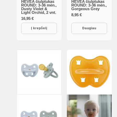
HEVEA čiulptukas
HEVEA čiulptukas
ROUND: 3-36 mėn.,
ROUND: 3-36 mėn.,
Dusty Violet &
Gorgeous Grey
Light Orchid, 2 vnt.
8,95
€
16,95
€
Į krepšelį
Daugiau