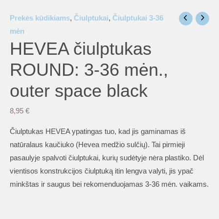
Prekės kūdikiams
,
Čiulptukai
,
Čiulptukai 3-36
mėn
HEVEA čiulptukas
ROUND: 3-36 mėn.,
outer space black
8,95
€
Čiulptukas HEVEA ypatingas tuo, kad jis gaminamas iš
natūralaus kaučiuko (Hevea medžio sulčių). Tai pirmieji
pasaulyje spalvoti čiulptukai, kurių sudėtyje nėra plastiko. Dėl
vientisos konstrukcijos čiulptuką itin lengva valyti, jis ypač
minkštas ir saugus bei rekomenduojamas 3-36 mėn. vaikams.