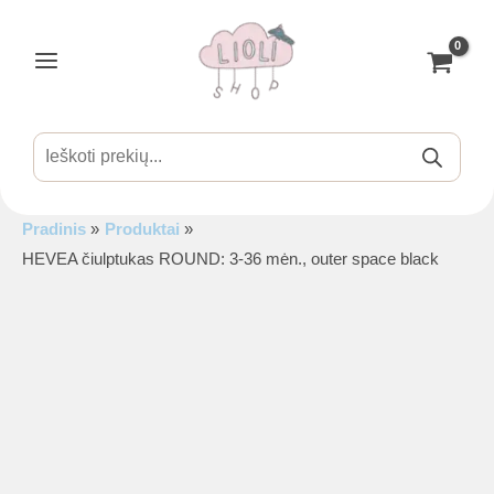
Pereiti
prie
turinio
Main
Menu
Products
search
Pradinis
Produktai
is
HEVEA čiulptukas ROUND: 3-36 mėn., outer space black
is
is
is