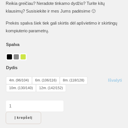
Reikia greičiau? Neradote tinkamo dydžio? Turite kitų
klausimų? Susisiekite ir mes Jums padėsime 🙂
Prekės spalva šiek tiek gali skirtis dėl apšvietimo ir skirtingų
kompiuterio parametrų.
Spalva
Dydis
Išvalyti
4m. (96/104)
6m. (106/116)
8m. (118/128)
10m. (130/140)
12m. (142/152)
produkto
kiekis:
Į krepšelį
Kalėdinis
džemperis