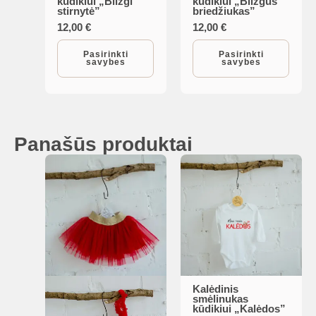
kūdikiui „Blizgi
kūdikiui „Blizgus
product
product
stirnytė”
briedžiukas”
has
has
12,00
€
12,00
€
multiple
multiple
Pasirinkti
Pasirinkti
variants.
variants.
savybes
savybes
The
The
options
options
may
may
be
be
Panašūs produktai
chosen
chosen
on
on
the
the
product
product
page
page
Kalėdinis
This
smėlinukas
kūdikiui „Kalėdos”
product