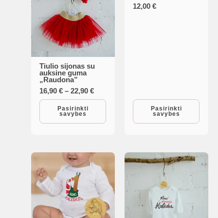
12,00
€
has
multiple
variants.
The
options
Tiulio sijonas su
This
auksine guma
may
„Raudona”
product
be
Price
16,90
€
–
22,90
€
has
range:
chosen
multiple
16,90 €
Pasirinkti
Pasirinkti
savybes
savybes
on
through
variants.
22,90 €
the
The
product
options
page
may
be
chosen
on
the