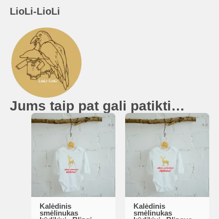
LioLi-LioLi
Jums taip pat gali patikti…
Kalėdinis
Kalėdinis
This
This
smėlinukas
smėlinukas