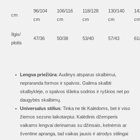
96/104
106/116
118/128
130/140
14
cm
cm
cm
cm
cm
c
Ilgis/
47/36
50/38
53/40
57/43
61
plotis
Lengva priežiūra
: Audinys atsparus skalbimui,
nepraranda formos ir spalvos. Galima skalbti
skalbyklėje, o spalvos išlieka sodrios ir ryškios net po
daugybės skalbimų.
Universalus stilius
: Tinka ne tik Kalėdoms, bet ir viso
žiemos sezono laikotarpiui. Kalėdinis džemperis
vaikams lengvai derinamas su džinsais, kelnėmis ar
šventine apranga, tad vaikas jausis ir atrodys stilingai