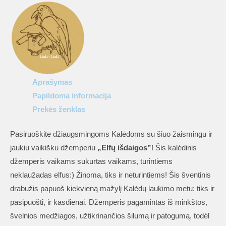
vaikams
„Elfų
išdaigos”
Aprašymas
Papildoma informacija
Prekės ženklas
Pasiruoškite džiaugsmingoms Kalėdoms su šiuo žaismingu ir
jaukiu vaikišku džemperiu
„Elfų išdaigos”
! Šis kalėdinis
džemperis vaikams sukurtas vaikams, turintiems
neklaužadas elfus:) Žinoma, tiks ir neturintiems! Šis šventinis
drabužis papuoš kiekvieną mažylį Kalėdų laukimo metu: tiks ir
pasipuošti, ir kasdienai. Džemperis pagamintas iš minkštos,
švelnios medžiagos, užtikrinančios šilumą ir patogumą, todėl