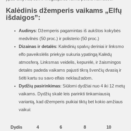
Kalėdinis džemperis vaikams „Elfų
išdaigos”:
Audinys
: Džemperis pagamintas iš aukštos kokybės
medvilnės (50 proc.) ir polisterio (50 proc.)
Dizainas ir detalės
: Kalėdinių spalvų deriniai ir linksmo
elfo paveikslėlis priekyje sukuria ypatingą Kalėdų
atmosferą. Linksmas veidelis, kepurėlė, ir žaismingos
detalės padeda vaikams pajusti tikrą švenčių dvasią ir
šėlti kartu su savo elfais neklaužadom.
Dydžių pasirinkimas
: Siūlomi dydžiai nuo 4 iki 12 metų
vaikams. Dydžių skalė leis parinkti tinkamiausią
variantą, kad džemperis puikiai tiktų bet kokio amžiaus
vaikui:
Dydis
4
6
8
10