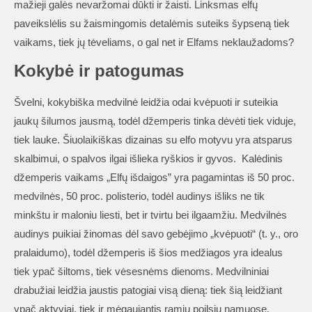
mažieji galės nevaržomai dūkti ir žaisti. Linksmas elfų
paveikslėlis su žaismingomis detalėmis suteiks šypseną tiek
vaikams, tiek jų tėveliams, o gal net ir Elfams neklaužadoms?
Kokybė ir patogumas
Švelni, kokybiška medvilnė leidžia odai kvėpuoti ir suteikia
jaukų šilumos jausmą, todėl džemperis tinka dėvėti tiek viduje,
tiek lauke. Šiuolaikiškas dizainas su elfo motyvu yra atsparus
skalbimui, o spalvos ilgai išlieka ryškios ir gyvos. Kalėdinis
džemperis vaikams „Elfų išdaigos” yra pagamintas iš 50 proc.
medvilnės, 50 proc. polisterio, todėl audinys išliks ne tik
minkštu ir maloniu liesti, bet ir tvirtu bei ilgaamžiu. Medvilnės
audinys puikiai žinomas dėl savo gebėjimo „kvėpuoti“ (t. y., oro
pralaidumo), todėl džemperis iš šios medžiagos yra idealus
tiek ypač šiltoms, tiek vėsesnėms dienoms. Medvilniniai
drabužiai leidžia jaustis patogiai visą dieną: tiek šią leidžiant
ypač aktyviai, tiek ir mėgaujantis ramiu poilsiu namuose.