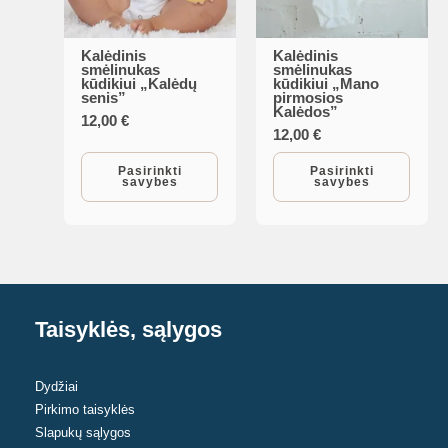
product
page
Kalėdinis
Kalėdinis
This
This
smėlinukas
smėlinukas
kūdikiui „Kalėdų
kūdikiui „Mano
product
product
senis”
pirmosios
Kalėdos”
has
has
12,00
€
12,00
€
multiple
multiple
variants.
variants.
Pasirinkti
Pasirinkti
savybes
savybes
The
The
options
options
may
may
be
be
chosen
chosen
Taisyklės, sąlygos
on
on
the
the
product
product
Dydžiai
Pirkimo taisyklės
page
page
Slapukų sąlygos