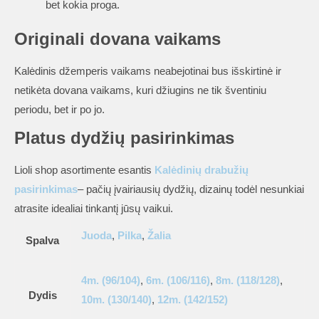
bet kokia proga.
Originali dovana vaikams
Kalėdinis džemperis vaikams neabejotinai bus išskirtinė ir
netikėta dovana vaikams, kuri džiugins ne tik šventiniu
periodu, bet ir po jo.
Platus dydžių pasirinkimas
Lioli shop asortimente esantis
Kalėdinių drabužių
pasirinkimas
– pačių įvairiausių dydžių, dizainų todėl nesunkiai
atrasite idealiai tinkantį jūsų vaikui.
Juoda
,
Pilka
,
Žalia
Spalva
4m. (96/104)
,
6m. (106/116)
,
8m. (118/128)
,
Dydis
10m. (130/140)
,
12m. (142/152)