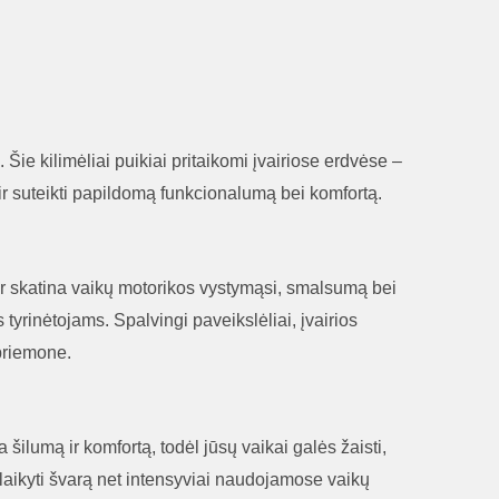
 Šie kilimėliai puikiai pritaikomi įvairiose erdvėse –
ir suteikti papildomą funkcionalumą bei komfortą.
 ir skatina vaikų motorikos vystymąsi, smalsumą bei
yrinėtojams. Spalvingi paveikslėliai, įvairios
 priemone.
 šilumą ir komfortą, todėl jūsų vaikai galės žaisti,
šlaikyti švarą net intensyviai naudojamose vaikų