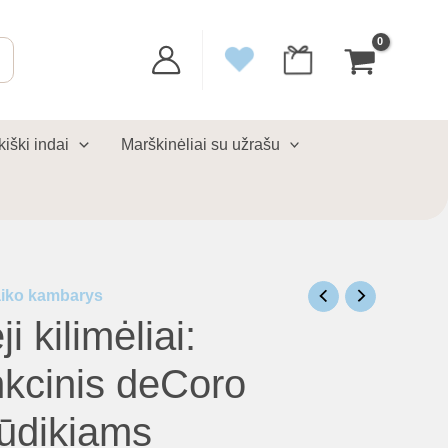
kiški indai
Marškinėliai su užrašu
iko kambarys
i kilimėliai:
kcinis deCoro
kūdikiams