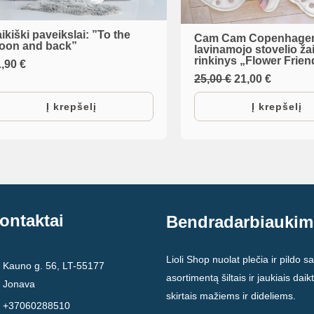
ikiški paveikslai: ”To the
Cam Cam Copenhagen 
oon and back”
lavinamojo stovelio ža
rinkinys „Flower Frien
1,90
€
Original
Current
25,00
€
21,00
€
price
price
was:
is:
Į krepšelį
Į krepšelį
25,00 €.
21,00 €.
ontaktai
Bendradarbiaukim
Lioli Shop nuolat plečia ir pildo s
Kauno g. 56, LT-55177
asortimentą šiltais ir jaukiais daikt
Jonava
skirtais mažiems ir dideliems.
+37060288510