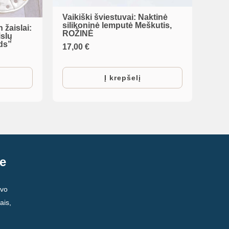
Vaikiški šviestuvai: Naktinė
silikoninė lemputė Meškutis,
žaislai:
ROŽINĖ
islų
ds”
17,00
€
Į krepšelį
e
avo
ais,