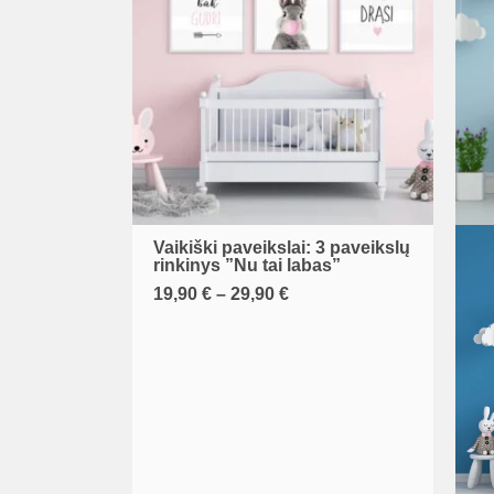
Vaikiški paveikslai: 3 paveikslų
This
rinkinys ”Nu tai labas”
product
Price
19,90
€
–
29,90
€
range:
has
19,90 €
multiple
through
29,90 €
variants.
The
options
may