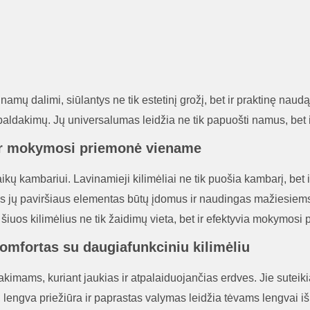
amų dalimi, siūlantys ne tik estetinį grožį, bet ir praktinę naudą.
baldakimų. Jų universalumas leidžia ne tik papuošti namus, bet 
ė ir mokymosi priemonė viename
aikų kambariui. Lavinamieji kilimėliai ne tik puošia kambarį, bet
nas jų paviršiaus elementas būtų įdomus ir naudingas mažiesiems t
 šiuos kilimėlius ne tik žaidimų vieta, bet ir efektyvia mokymosi
komfortas su daugiafunkciniu kilimėliu
akimams, kuriant jaukias ir atpalaiduojančias erdves. Jie suteikia
o, lengva priežiūra ir paprastas valymas leidžia tėvams lengvai i