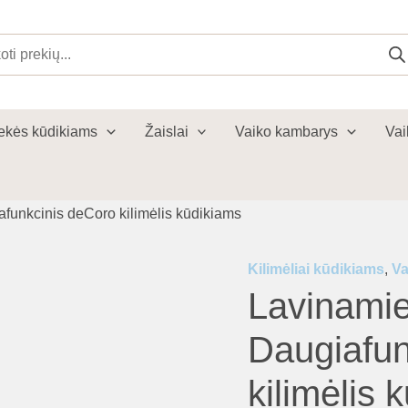
cts
ch
ekės kūdikiams
Žaislai
Vaiko kambarys
Vai
iafunkcinis deCoro kilimėlis kūdikiams
Kilimėliai kūdikiams
,
Va
Lavinamiej
Daugiafun
kilimėlis 