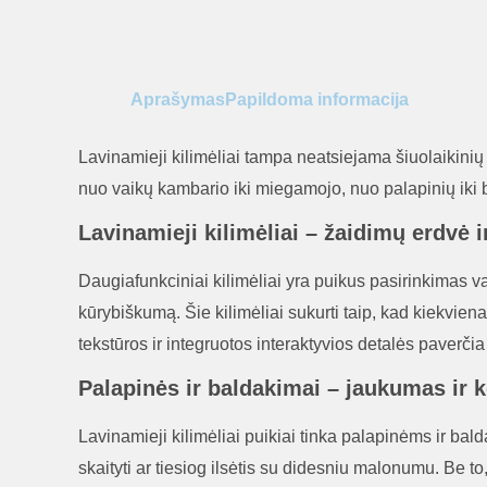
Aprašymas
Papildoma informacija
Lavinamieji kilimėliai tampa neatsiejama šiuolaikinių n
nuo vaikų kambario iki miegamojo, nuo palapinių iki 
Lavinamieji kilimėliai – žaidimų erdv
Daugiafunkciniai kilimėliai yra puikus pasirinkimas v
kūrybiškumą. Šie kilimėliai sukurti taip, kad kiekvie
tekstūros ir integruotos interaktyvios detalės paverčia
Palapinės ir baldakimai – jaukumas ir 
Lavinamieji kilimėliai puikiai tinka palapinėms ir bald
skaityti ar tiesiog ilsėtis su didesniu malonumu. Be t