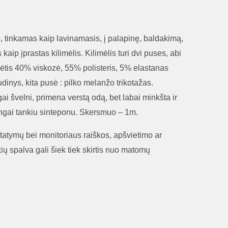
s, tinkamas kaip lavinamasis, į palapinę, baldakimą,
aip įprastas kilimėlis. Kilimėlis turi dvi puses, abi
dėtis 40% viskozė, 55% polisteris, 5% elastanas
inys, kita pusė : pilko melanžo trikotažas.
i švelni, primena verstą odą, bet labai minkšta ir
tingai tankiu sinteponu. Skersmuo – 1m.
tatymų bei monitoriaus raiškos, apšvietimo ar
ių spalva gali šiek tiek skirtis nuo matomų