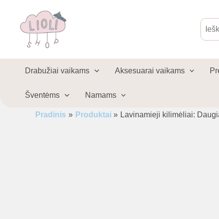
Pereiti
-10%
prie
Produ
sear
turinio
Drabužiai vaikams
Aksesuarai vaikams
Pr
Šventėms
Namams
Pradinis
Produktai
Lavinamieji kilimėliai: Daug