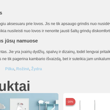
s
togiu aksesuaru prie lovos. Jis ne tik apsaugo grindis nuo nusidė
kia nusileisti nuo lovos ir nenorite jausti šaltų grindų diskomfort
ius jūsų namuose
ntas. Jie yra įvairių dydžių, spalvų ir dizainų, todėl lengvai prita
is ne tik pagerina kambario išvaizdą, bet ir suteikia jam unikalum
Pilka
,
Rožinė
,
Žydra
uktai
-16%
-16%