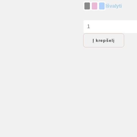
Išvalyti
produkto
kiekis:
Į krepšelį
Lavinamieji
kilimėliai:
Daugiafunkcinis
deCoro
kilimėlis
kūdikiams