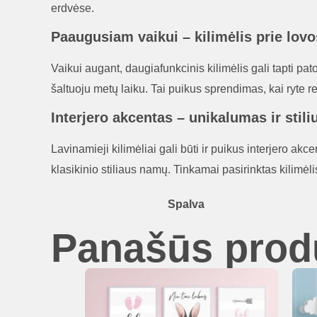
erdvėse.
Paaugusiam vaikui – kilimėlis prie lovo
Vaikui augant, daugiafunkcinis kilimėlis gali tapti pa
šaltuoju metų laiku. Tai puikus sprendimas, kai ryte rei
Interjero akcentas – unikalumas ir stil
Lavinamieji kilimėliai gali būti ir puikus interjero akce
klasikinio stiliaus namų. Tinkamai pasirinktas kilimėl
Spalva
Panašūs prod