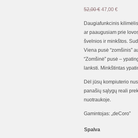
Original
Current
52,00
€
47,00
€
price
price
Daugiafunkcinis kilimėli
was:
is:
ar paaugusiam prie lovos k
52,00 €.
47,00 €.
švelnios ir minkštos. Su
Viena pusė “zomšinis” aud
“Zomšinė” pusė – ypatinga
lanksti. Minkštintas ypa
Dėl jūsų kompiuterio nus
panašių sąlygų reali prek
nuotraukoje.
Gamintojas: „deCoro”
Spalva