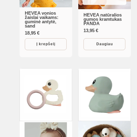
HEVEA vonios
HEVEA natūralios
žaislai vaikams:
gumos kramtukas
guminė antytė,
PANDA
sand
13,95
€
18,95
€
Į krepšelį
Daugiau