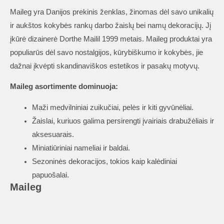
Maileg yra Danijos prekinis ženklas, žinomas dėl savo unikalių
ir aukštos kokybės rankų darbo žaislų bei namų dekoracijų. Jį
įkūrė dizainerė Dorthe Mailil 1999 metais. Maileg produktai yra
populiarūs dėl savo nostalgijos, kūrybiškumo ir kokybės, jie
dažnai įkvėpti skandinaviškos estetikos ir pasakų motyvų.
Maileg asortimente dominuoja:
Maži medvilniniai zuikučiai, pelės ir kiti gyvūnėliai.
Žaislai, kuriuos galima persirengti įvairiais drabužėliais ir
aksesuarais.
Miniatiūriniai nameliai ir baldai.
Sezoninės dekoracijos, tokios kaip kalėdiniai
papuošalai.
Maileg