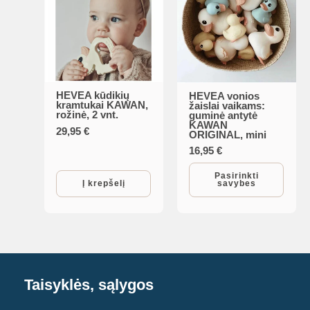
HEVEA kūdikių
HEVEA vonios
This
kramtukai KAWAN,
žaislai vaikams:
rožinė, 2 vnt.
guminė antytė
product
KAWAN
29,95
€
ORIGINAL, mini
has
16,95
€
multiple
variants.
Pasirinkti
Į krepšelį
savybes
The
options
may
be
chosen
Taisyklės, sąlygos
on
the