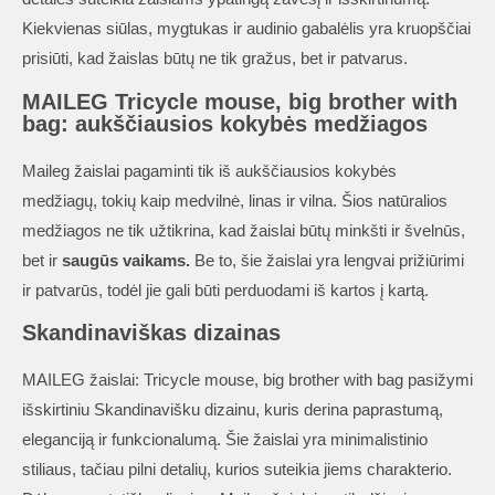
Kiekvienas siūlas, mygtukas ir audinio gabalėlis yra kruopščiai
prisiūti, kad žaislas būtų ne tik gražus, bet ir patvarus.
MAILEG Tricycle mouse, big brother with
bag: aukščiausios kokybės medžiagos
Maileg žaislai pagaminti tik iš aukščiausios kokybės
medžiagų, tokių kaip medvilnė, linas ir vilna. Šios natūralios
medžiagos ne tik užtikrina, kad žaislai būtų minkšti ir švelnūs,
bet ir
saugūs vaikams.
Be to, šie žaislai yra lengvai prižiūrimi
ir patvarūs, todėl jie gali būti perduodami iš kartos į kartą.
Skandinaviškas dizainas
MAILEG žaislai: Tricycle mouse, big brother with bag pasižymi
išskirtiniu Skandinavišku dizainu, kuris derina paprastumą,
eleganciją ir funkcionalumą. Šie žaislai yra minimalistinio
stiliaus, tačiau pilni detalių, kurios suteikia jiems charakterio.