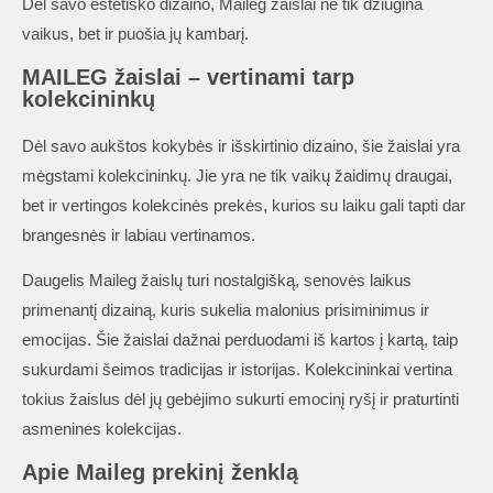
Dėl savo estetiško dizaino, Maileg žaislai ne tik džiugina
vaikus, bet ir puošia jų kambarį.
MAILEG žaislai – vertinami tarp
kolekcininkų
Dėl savo aukštos kokybės ir išskirtinio dizaino, šie žaislai yra
mėgstami kolekcininkų. Jie yra ne tik vaikų žaidimų draugai,
bet ir vertingos kolekcinės prekės, kurios su laiku gali tapti dar
brangesnės ir labiau vertinamos.
Daugelis Maileg žaislų turi nostalgišką, senovės laikus
primenantį dizainą, kuris sukelia malonius prisiminimus ir
emocijas. Šie žaislai dažnai perduodami iš kartos į kartą, taip
sukurdami šeimos tradicijas ir istorijas. Kolekcininkai vertina
tokius žaislus dėl jų gebėjimo sukurti emocinį ryšį ir praturtinti
asmenines kolekcijas.
Apie Maileg prekinį ženklą