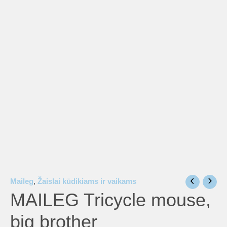
is
is
is
is
is
Maileg
,
Žaislai kūdikiams ir vaikams
MAILEG Tricycle mouse,
big brother