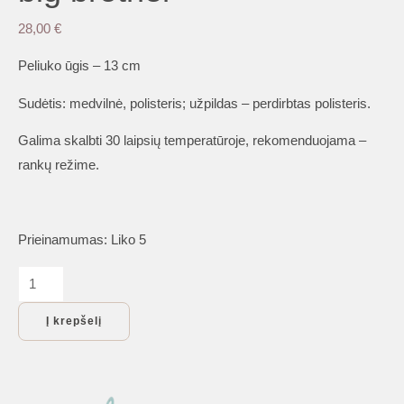
28,00
€
Peliuko ūgis – 13 cm
Sudėtis: medvilnė, polisteris; užpildas – perdirbtas polisteris.
Galima skalbti 30 laipsių temperatūroje, rekomenduojama –
rankų režime.
Prieinamumas:
Liko 5
produkto
kiekis:
Į krepšelį
MAILEG
Tricycle
mouse,
big