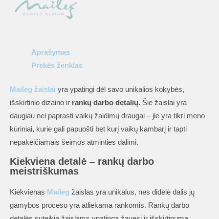
brother
Aprašymas
Prekės ženklas
Maileg žaislai
yra ypatingi dėl savo unikalios kokybės,
išskirtinio dizaino ir
rankų darbo detalių.
Šie žaislai yra
daugiau nei paprasti vaikų žaidimų draugai – jie yra tikri meno
kūriniai, kurie gali papuošti bet kurį vaikų kambarį ir tapti
nepakeičiamais šeimos atminties dalimi.
Kiekviena detalė – rankų darbo
meistriškumas
Kiekvienas
Maileg
žaislas yra unikalus, nes didelė dalis jų
gamybos proceso yra atliekama rankomis. Rankų darbo
detalės suteikia žaislams ypatingą žavesį ir išskirtinumą.