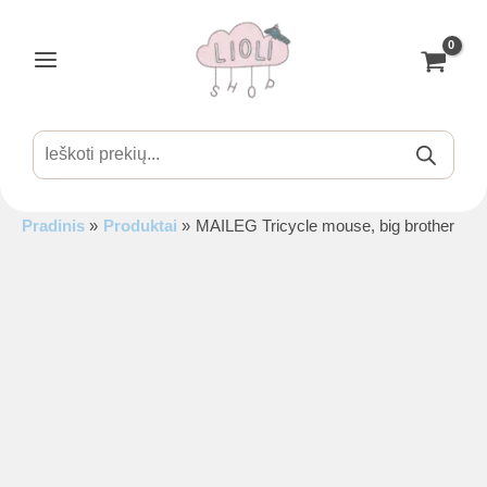
Pereiti
prie
turinio
Main
Menu
Products
search
Pradinis
Produktai
MAILEG Tricycle mouse, big brother
is
is
is
is