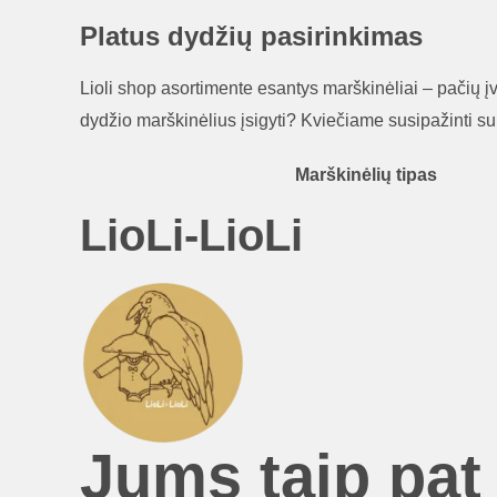
Platus dydžių pasirinkimas
Lioli shop asortimente esantys marškinėliai – pačių įv
dydžio marškinėlius įsigyti? Kviečiame susipažinti s
Marškinėlių tipas
LioLi-LioLi
Jums taip pat 