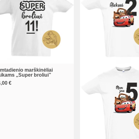
e
oduct
age
mtadienio marškinėliai
is
ikams „Super broliui”
oduct
4,00
€
as
ltiple
riants.
he
tions
ay