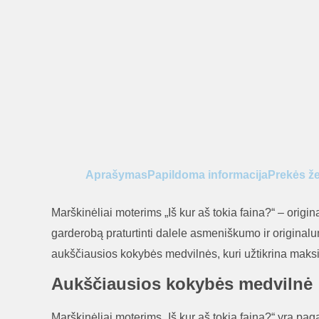
Aprašymas
Papildoma informacija
Prekės ž
Marškinėliai moterims „Iš kur aš tokia faina?“ – origin
garderobą praturtinti dalele asmeniškumo ir original
aukščiausios kokybės medvilnės, kuri užtikrina maks
Aukščiausios kokybės medvilnė
Marškinėliai moterims „Iš kur aš tokia faina?“ yra paga