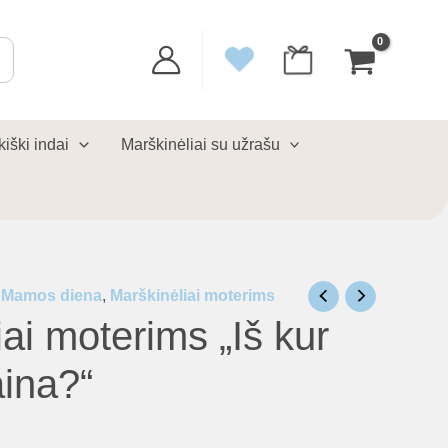
kiški indai
Marškinėliai su užrašu
,
Mamos diena
,
Marškinėliai moterims
ai moterims „Iš kur
aina?“