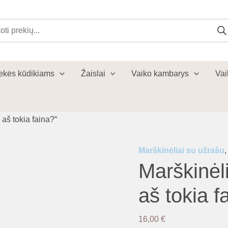
cts
ch
ekės kūdikiams
Žaislai
Vaiko kambarys
Vai
 aš tokia faina?“
Marškinėliai su užrašu
Marškinėli
aš tokia f
16,00
€