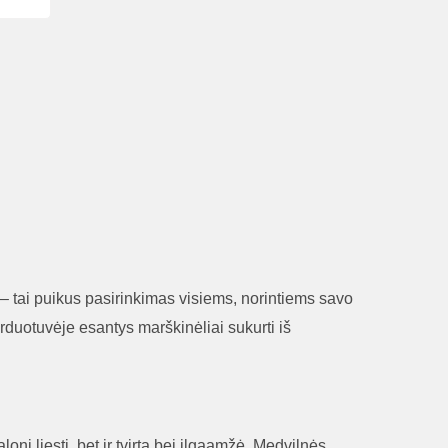
a – tai puikus pasirinkimas visiems, norintiems savo
duotuvėje esantys marškinėliai sukurti iš
oni liesti, bet ir tvirta bei ilgaamžė. Medvilnės