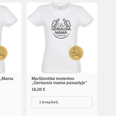
s „Mama
Marškinėliai moterims
„Geriausia mama pasaulyje“
16,00
€
Į krepšelį