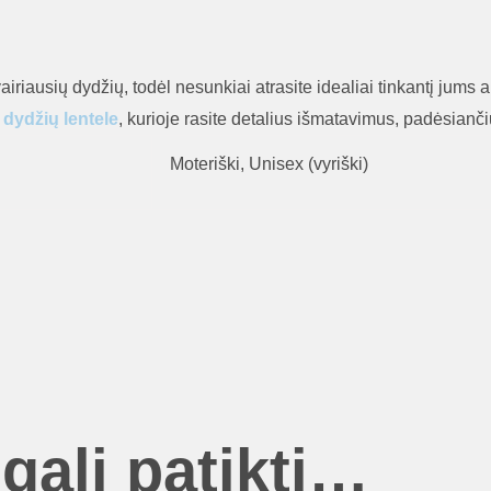
airiausių dydžių, todėl nesunkiai atrasite idealiai tinkantį jums
u
dydžių lentele
, kurioje rasite detalius išmatavimus, padėsiančiu
Moteriški, Unisex (vyriški)
gali patikti…