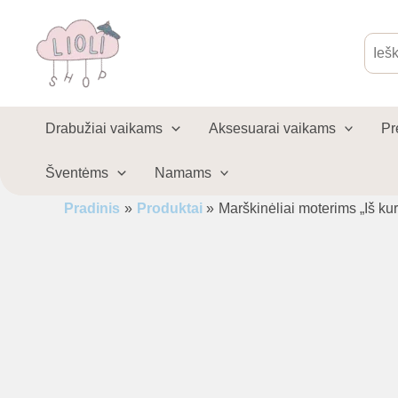
Pereiti
prie
Produ
sear
turinio
Drabužiai vaikams
Aksesuarai vaikams
Pr
Šventėms
Namams
Pradinis
Produktai
Marškinėliai moterims „Iš kur