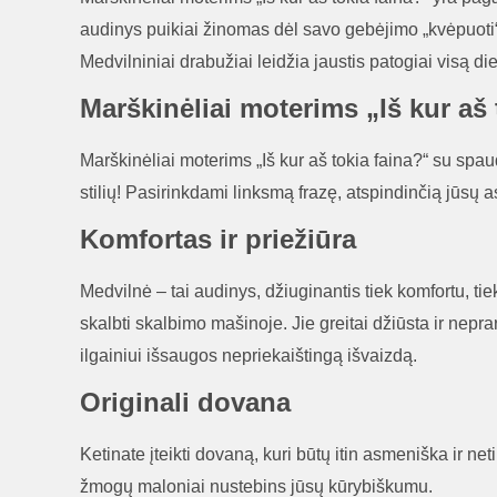
audinys puikiai žinomas dėl savo gebėjimo „kvėpuoti“ 
Medvilniniai drabužiai leidžia jaustis patogiai visą di
Marškinėliai moterims „Iš kur aš 
Marškinėliai moterims „Iš kur aš tokia faina?“ su spa
stilių! Pasirinkdami linksmą frazę, atspindinčią jūsų asm
Komfortas ir priežiūra
Medvilnė – tai audinys, džiuginantis tiek komfortu, tie
skalbti skalbimo mašinoje. Jie greitai džiūsta ir nepr
ilgainiui išsaugos nepriekaištingą išvaizdą.
Originali dovana
Ketinate įteikti dovaną, kuri būtų itin asmeniška ir ne
žmogų maloniai nustebins jūsų kūrybiškumu.