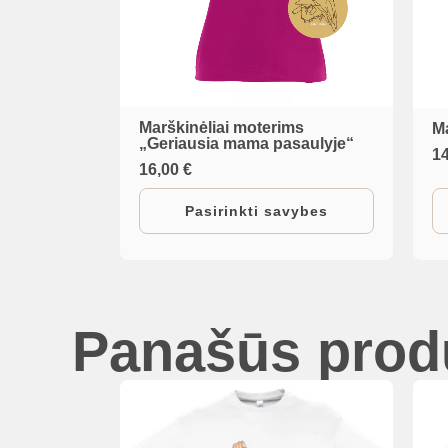
Marškinėliai moterims
M
This
Th
„Geriausia mama pasaulyje“
1
product
pr
16,00
€
has
h
Pasirinkti savybes
multiple
mu
variants.
va
The
T
options
op
Panašūs prod
may
m
be
b
chosen
c
on
o