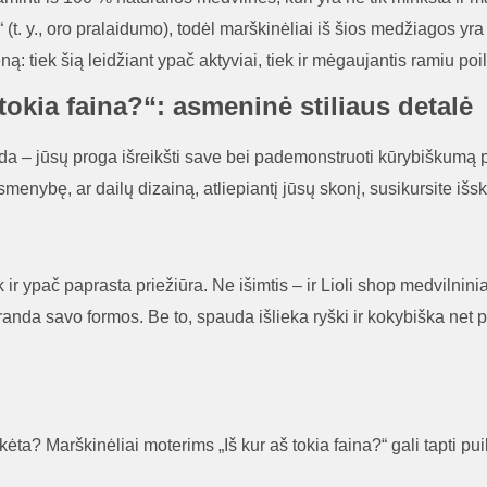
(t. y., oro pralaidumo), todėl marškinėliai iš šios medžiagos yr
eną: tiek šią leidžiant ypač aktyviai, tiek ir mėgaujantis ramiu p
tokia faina?“: asmeninė stiliaus detalė
uda – jūsų proga išreikšti save bei pademonstruoti kūrybiškumą pe
enybę, ar dailų dizainą, atliepiantį jūsų skonį, susikursite išskirti
k ir ypač paprasta priežiūra. Ne išimtis – ir Lioli shop medvilnini
aranda savo formos. Be to, spauda išlieka ryški ir kokybiška net 
tikėta? Marškinėliai moterims „Iš kur aš tokia faina?“ gali tapti 