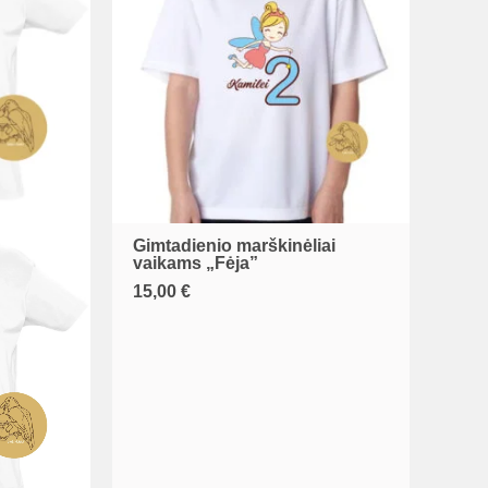
Gimtadienio marškinėliai
This
vaikams „Fėja”
product
15,00
€
has
multiple
variants.
The
options
may