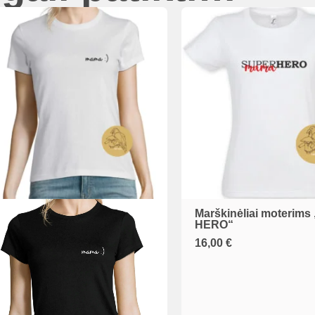
Marškinėliai moterim
This
HERO“
product
16,00
€
has
multiple
variants.