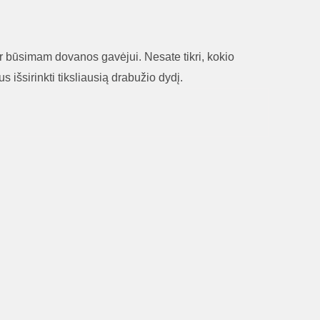
 ar būsimam dovanos gavėjui. Nesate tikri, kokio
s išsirinkti tiksliausią drabužio dydį.