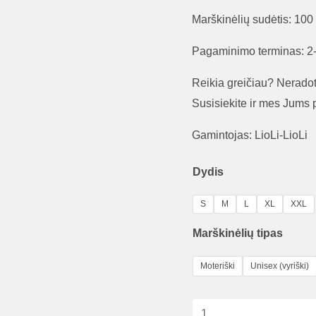
Marškinėlių sudėtis: 100
Pagaminimo terminas: 2-
Reikia greičiau? Nerado
Susisiekite ir mes Jums
Gamintojas: LioLi-LioLi
Dydis
S
M
L
XL
XXL
Marškinėlių tipas
Moteriški
Unisex (vyriški)
produkto