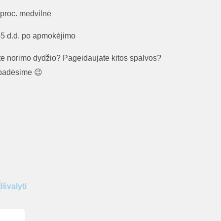
 proc. medvilnė
5 d.d. po apmokėjimo
te norimo dydžio? Pageidaujate kitos spalvos?
 padėsime 😉
Išvalyti