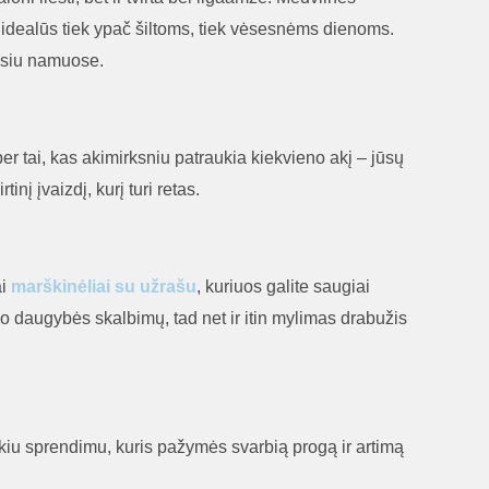
a idealūs tiek ypač šiltoms, tiek vėsesnėms dienoms.
oilsiu namuose.
r tai, kas akimirksniu patraukia kiekvieno akį – jūsų
nį įvaizdį, kurį turi retas.
ai
marškinėliai su užrašu
, kuriuos galite saugiai
po daugybės skalbimų, tad net ir itin mylimas drabužis
puikiu sprendimu, kuris pažymės svarbią progą ir artimą