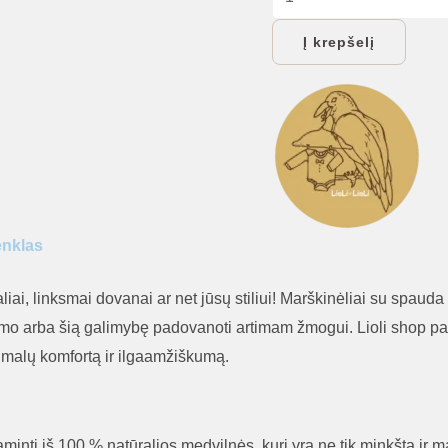
kiekis:
Į krepšelį
Marškinėliai
moterims
„Iš
kur
aš
tokia
faina?“
enklas
aliai, linksmai dovanai ar net jūsų stiliui! Marškinėliai su spaud
umo arba šią galimybę padovanoti artimam žmogui. Lioli shop par
imalų komfortą ir ilgaamžiškumą.
minti iš 100 % natūralios medvilnės, kuri yra ne tik minkšta ir mal