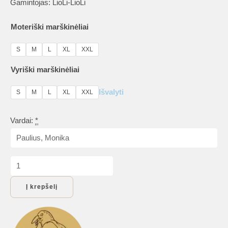
Gamintojas: LioLi-LioLi
Moteriški marškinėliai
S
M
L
XL
XXL
Vyriški marškinėliai
Išvalyti
S
M
L
XL
XXL
Vardai:
*
produkto
kiekis:
Į krepšelį
Marškinėliai
poroms
„Heart