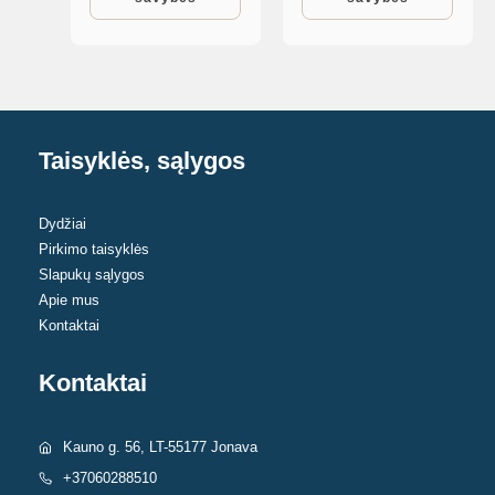
on
variants.
the
The
product
options
page
may
be
Taisyklės, sąlygos
chosen
on
the
Dydžiai
Pirkimo taisyklės
product
Slapukų sąlygos
page
Apie mus
Kontaktai
Kontaktai
Kauno g. 56, LT-55177 Jonava
+37060288510