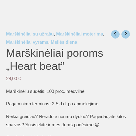
is
Marškinėliai su užrašu
,
Marškinėliai moterims
,
is
Marškinėliai vyrams
,
Meilės diena
Marškinėliai poroms
„Heart beat”
is
29,00
€
is
Marškinėlių sudėtis: 100 proc. medvilnė
Pagaminimo terminas: 2-5 d.d. po apmokėjimo
is
Reikia greičiau? Neradote norimo dydžio? Pageidaujate kitos
spalvos? Susisiekite ir mes Jums padėsime 😉