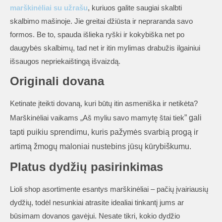
marškinėliai su užrašu
, kuriuos galite saugiai skalbti
skalbimo mašinoje. Jie greitai džiūsta ir nepraranda savo
formos. Be to, spauda išlieka ryški ir kokybiška net po
daugybės skalbimų, tad net ir itin mylimas drabužis ilgainiui
išsaugos nepriekaištingą išvaizdą.
Originali dovana
Ketinate įteikti dovaną, kuri būtų itin asmeniška ir netikėta?
” gali
Marškinėliai vaikams „Aš myliu savo mamytę štai tiek
tapti puikiu sprendimu, kuris pažymės svarbią progą ir
artimą žmogų maloniai nustebins jūsų kūrybiškumu.
Platus dydžių pasirinkimas
Lioli shop asortimente esantys marškinėliai – pačių įvairiausių
dydžių, todėl nesunkiai atrasite idealiai tinkantį jums ar
būsimam dovanos gavėjui. Nesate tikri, kokio dydžio