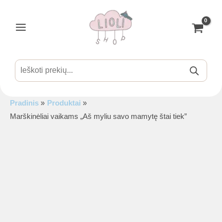
Pereiti
prie
turinio
Main
Menu
Products
search
Pradinis
Produktai
is
Marškinėliai vaikams „Aš myliu savo mamytę štai tiek”
is
is
is