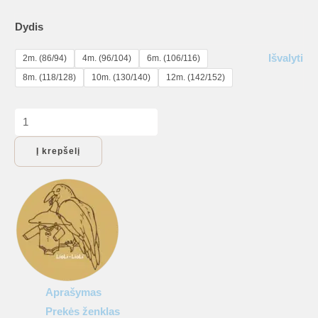
Dydis
Išvalyti
2m. (86/94)
4m. (96/104)
6m. (106/116)
8m. (118/128)
10m. (130/140)
12m. (142/152)
produkto
kiekis:
Į krepšelį
Marškinėliai
vaikams
„Aš
myliu
savo
mamytę
štai
tiek”
Aprašymas
Prekės ženklas