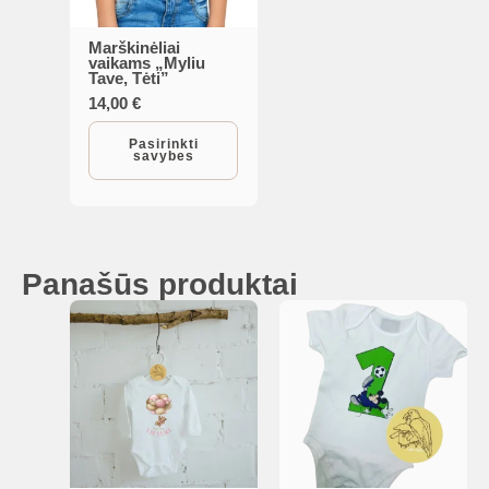
Marškinėliai
This
vaikams „Myliu
Tave, Tėti”
product
14,00
€
has
multiple
Pasirinkti
savybes
variants.
The
options
may
Panašūs produktai
be
chosen
on
the
product
page