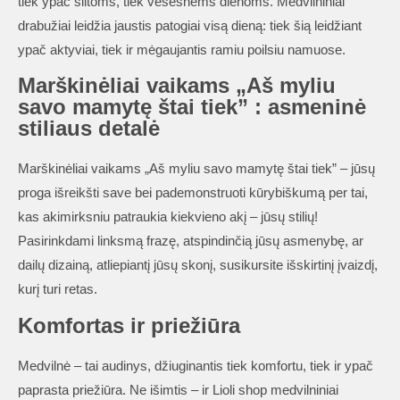
tiek ypač šiltoms, tiek vėsesnėms dienoms. Medvilniniai
drabužiai leidžia jaustis patogiai visą dieną: tiek šią leidžiant
ypač aktyviai, tiek ir mėgaujantis ramiu poilsiu namuose.
Marškinėliai vaikams „Aš myliu
savo mamytę štai tiek” : asmeninė
stiliaus detalė
Marškinėliai vaikams „Aš myliu savo mamytę štai tiek” – jūsų
proga išreikšti save bei pademonstruoti kūrybiškumą per tai,
kas akimirksniu patraukia kiekvieno akį – jūsų stilių!
Pasirinkdami linksmą frazę, atspindinčią jūsų asmenybę, ar
dailų dizainą, atliepiantį jūsų skonį, susikursite išskirtinį įvaizdį,
kurį turi retas.
Komfortas ir priežiūra
Medvilnė – tai audinys, džiuginantis tiek komfortu, tiek ir ypač
paprasta priežiūra. Ne išimtis – ir Lioli shop medvilniniai