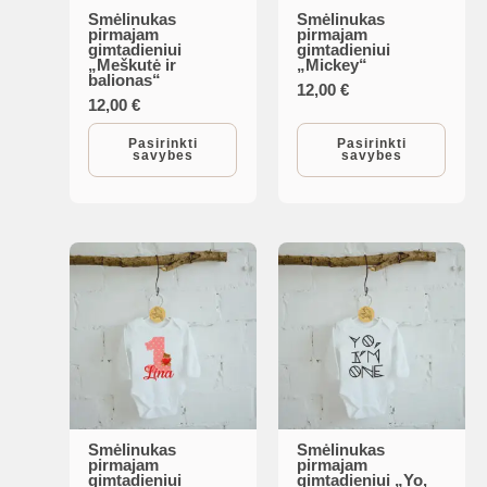
Smėlinukas
Smėlinukas
This
This
pirmajam
pirmajam
gimtadieniui
gimtadieniui
product
product
„Meškutė ir
„Mickey“
balionas“
has
has
12,00
€
12,00
€
multiple
multiple
variants.
variants.
Pasirinkti
Pasirinkti
savybes
savybes
The
The
options
options
may
may
be
be
chosen
chosen
on
on
the
the
product
product
page
page
Smėlinukas
Smėlinukas
This
This
pirmajam
pirmajam
gimtadieniui
gimtadieniui „Yo,
product
product