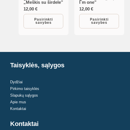
„Meškis su širdele”
I`m one”
has
has
12,00
€
12,00
€
multiple
multiple
Pasirinkti
Pasirinkti
savybes
savybes
variants.
variants.
The
The
options
options
may
may
be
be
chosen
chosen
Taisyklės, sąlygos
on
on
the
the
Dydžiai
product
product
Pirkimo taisyklės
page
page
Slapukų sąlygos
Apie mus
Kontaktai
Kontaktai