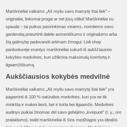
Marškinėliai vaikams „Aš myliu savo mamytę štai tiek” –
originaliai, linksmai progai ar net jūsų stiliui! Marškinėliai su
spauda – tai puikus pasirinkimas visiems, norintiems savo
garderobą praturtinti dalele asmeniškumo ir originalumo arba
šią galimybę padovanoti artimam žmogui. Lioli shop
parduotuvėje esantys marškinėliai sukurti iš aukščiausios
kokybės medvilnės, kuri užtikrina maksimalų komfortą ir
ilgaamžiškumą.
Aukščiausios kokybės medvilnė
Marškinėliai vaikams „Aš myliu savo mamytę štai tiek” yra
pagaminti iš 100 % natūralios medvilnės, kuri yra ne tik
minkšta ir maloni liesti, bet ir tvirta bei ilgaamžė. Medvilnės
audinys puikiai žinomas dėl savo gebėjimo „kvėpuoti“ (t. y., oro
pralaidumo), todėl marškinėliai iš šios medžiagos yra idealūs