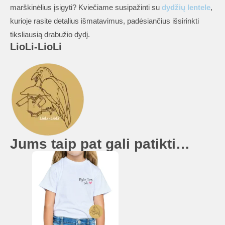
marškinėlius įsigyti? Kviečiame susipažinti su
dydžių lentele
,
kurioje rasite detalius išmatavimus, padėsiančius išsirinkti
tiksliausią drabužio dydį.
LioLi-LioLi
Jums taip pat gali patikti…