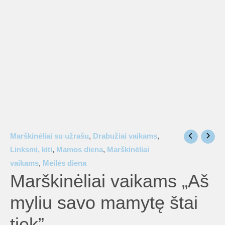
is
is
is
Marškinėliai su užrašu
,
Drabužiai vaikams
,
is
Linksmi, kiti
,
Mamos diena
,
Marškinėliai
vaikams
,
Meilės diena
Marškinėliai vaikams „Aš
is
myliu savo mamytę štai
tiek”