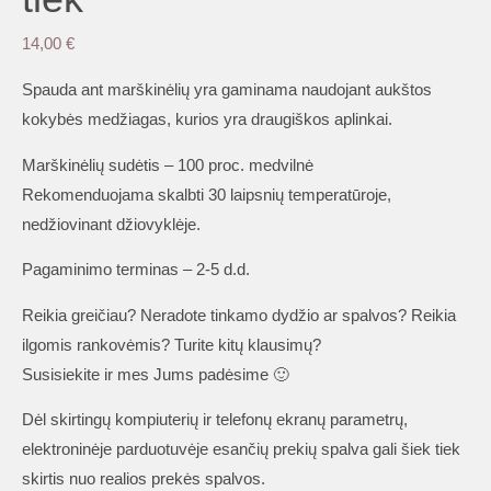
14,00
€
Spauda ant marškinėlių yra gaminama naudojant aukštos
kokybės medžiagas, kurios yra draugiškos aplinkai.
Marškinėlių sudėtis – 100 proc. medvilnė
Rekomenduojama skalbti 30 laipsnių temperatūroje,
nedžiovinant džiovyklėje.
Pagaminimo terminas – 2-5 d.d.
Reikia greičiau? Neradote tinkamo dydžio ar spalvos? Reikia
ilgomis rankovėmis? Turite kitų klausimų?
Susisiekite ir mes Jums padėsime 🙂
Dėl skirtingų kompiuterių ir telefonų ekranų parametrų,
elektroninėje parduotuvėje esančių prekių spalva gali šiek tiek
skirtis nuo realios prekės spalvos.