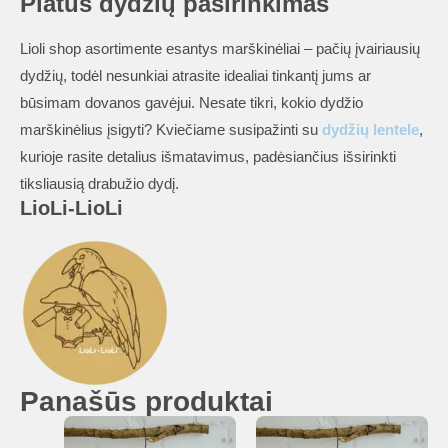
Platus dydžių pasirinkimas
Lioli shop asortimente esantys marškinėliai – pačių įvairiausių
dydžių, todėl nesunkiai atrasite idealiai tinkantį jums ar
būsimam dovanos gavėjui. Nesate tikri, kokio dydžio
marškinėlius įsigyti? Kviečiame susipažinti su
dydžių lentele
,
kurioje rasite detalius išmatavimus, padėsiančius išsirinkti
tiksliausią drabužio dydį.
LioLi-LioLi
Panašūs produktai