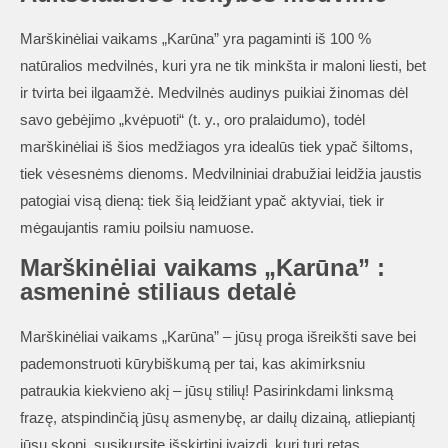
Marškinėliai vaikams „Karūna” yra pagaminti iš 100 %
natūralios medvilnės, kuri yra ne tik minkšta ir maloni liesti, bet
ir tvirta bei ilgaamžė. Medvilnės audinys puikiai žinomas dėl
savo gebėjimo „kvėpuoti“ (t. y., oro pralaidumo), todėl
marškinėliai iš šios medžiagos yra idealūs tiek ypač šiltoms,
tiek vėsesnėms dienoms. Medvilniniai drabužiai leidžia jaustis
patogiai visą dieną: tiek šią leidžiant ypač aktyviai, tiek ir
mėgaujantis ramiu poilsiu namuose.
Marškinėliai vaikams „Karūna” :
asmeninė stiliaus detalė
Marškinėliai vaikams „Karūna” – jūsų proga išreikšti save bei
pademonstruoti kūrybiškumą per tai, kas akimirksniu
patraukia kiekvieno akį – jūsų stilių! Pasirinkdami linksmą
frazę, atspindinčią jūsų asmenybę, ar dailų dizainą, atliepiantį
jūsų skonį, susikursite išskirtinį įvaizdį, kurį turi retas.