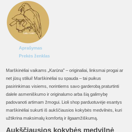
„Karūna”
Aprašymas
Prekės ženklas
Marškinėliai vaikams „Karūna” – originaliai, linksmai progai ar
net jūsų stiliui! Marškinėliai su spauda – tai puikus
pasirinkimas visiems, norintiems savo garderobą praturtinti
dalele asmeniškumo ir originalumo arba šią galimybę
padovanoti artimam žmogui. Lioli shop parduotuvėje esantys
marškinėliai sukurti iš aukščiausios kokybės medvilnės, kuri
užtikrina maksimalų komfortą ir ilgaamžiškumą.
Aukščiausios kokybės medvilnė