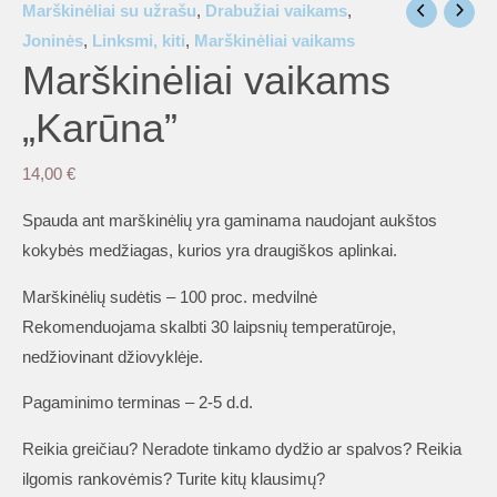
Marškinėliai su užrašu
,
Drabužiai vaikams
,
Joninės
,
Linksmi, kiti
,
Marškinėliai vaikams
Marškinėliai vaikams
„Karūna”
14,00
€
Spauda ant marškinėlių yra gaminama naudojant aukštos
kokybės medžiagas, kurios yra draugiškos aplinkai.
Marškinėlių sudėtis – 100 proc. medvilnė
Rekomenduojama skalbti 30 laipsnių temperatūroje,
nedžiovinant džiovyklėje.
Pagaminimo terminas – 2-5 d.d.
Reikia greičiau? Neradote tinkamo dydžio ar spalvos? Reikia
ilgomis rankovėmis? Turite kitų klausimų?