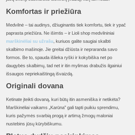
Komfortas ir priežiūra
Medvilnė – tai audinys, džiuginantis tiek komfortu, tiek ir ypač
paprasta priežiūra. Ne išimtis – ir Lioli shop medvilniniai
marškinėliai su užrašu
, kuriuos galite saugiai skalbti
skalbimo mašinoje. Jie greitai džiūsta ir nepraranda savo
formos. Be to, spauda išlieka ryški ir kokybiška net po
daugybės skalbimų, tad net ir itin mylimas drabužis ilgainiui
išsaugos nepriekaištingą išvaizdą.
Originali dovana
Ketinate įteikti dovaną, kuri būtų itin asmeniška ir netikėta?
Marškinėliai vaikams „Karūna” gali tapti puikiu sprendimu,
kuris pažymės svarbią progą ir artimą žmogų maloniai
nustebins jūsų kūrybiškumu.