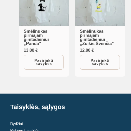
the
the
product
product
page
page
Smėlinukas
Smėlinukas
This
This
pirmajam
pirmajam
gimtadieniui
gimtadieniui
product
product
„Panda”
„Zuikis Švenčia”
has
has
13,00
€
12,00
€
multiple
multiple
Pasirinkti
Pasirinkti
savybes
savybes
variants.
variants.
The
The
options
options
may
may
be
be
chosen
chosen
Taisyklės, sąlygos
on
on
the
the
Dydžiai
product
product
Pirkimo taisyklės