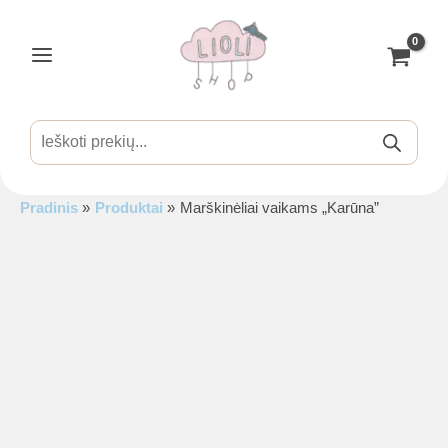
Pereiti
prie
turinio
Main
Menu
Products
search
Pradinis
Produktai
Marškinėliai vaikams „Karūna”
is
is
is
is