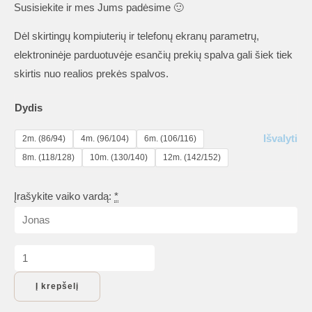
Susisiekite ir mes Jums padėsime 🙂
Dėl skirtingų kompiuterių ir telefonų ekranų parametrų,
elektroninėje parduotuvėje esančių prekių spalva gali šiek tiek
skirtis nuo realios prekės spalvos.
Dydis
Išvalyti
2m. (86/94)
4m. (96/104)
6m. (106/116)
8m. (118/128)
10m. (130/140)
12m. (142/152)
Įrašykite vaiko vardą:
*
produkto
kiekis:
Į krepšelį
Marškinėliai
vaikams