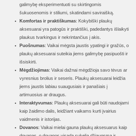
galimybę eksperimentuoti su skirtingomis
šukuosenomis ir stiliumi, skatindami saviraišką.
Komfortas ir praktiškumas
: Kokybiški plaukų
aksesuarai yra patogūs ir praktiški, padedantys išlaikyti
plaukus tvarkingus ir nekrintančius į akis.
Puošnumas
: Vaikai mėgsta jaustis ypatingi ir gražūs, o
plaukų aksesuarai suteikia jiems galimybę pasipuošti ir
išsiskirti.
Mėgdžiojimas
: Vaikai dažnai mėgdžioja savo tėvus ar
vyresnius brolius ir seseris. Plaukų aksesuarai leidžia
jiems jaustis labiau suaugusiais ir panašiais į
artimuosius ar draugus.
Interaktyvumas
: Plaukų aksesuarai gali būti naudojami
kaip žaidimo dalis, leidžiant vaikams kurti įvairius
vaidmenis ir istorijas.
Dovanos
: Vaikai mielai gauna plaukų aksesuarus kaip
dovanas, o dovanos visada sukelia džiaugsmą ir