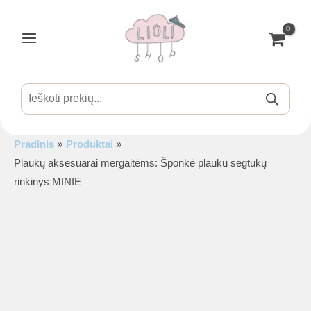
Pereiti
prie
turinio
Main
Menu
Products
search
Pradinis
Produktai
is
Plaukų aksesuarai mergaitėms: Šponkė plaukų segtukų
rinkinys MINIE
is
is
is