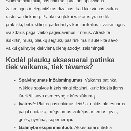
Siūlome platų stilių pasirinkimą, įskaitant spalvingus,
žaismingus ir elegantiškus dizainus, kad kiekvienas vaikas
rastų sau tinkamą. Plaukų segtukai vaikams yra ne tik
praktiški, bet ir stilingi, padedantys kurti unikalius ir žaismingus
įvaizdžius pagal vaiko pageidavimus ir norus. Atraskite
išskirtinį mūsų plaukų segtukų pasirinkimą ir suteikite savo
vaikui galimybę kiekvieną dieną atrodyti žaismingai!
Kodėl plaukų aksesuarai patinka
tiek vaikams, tiek tėvams?
Spalvingumas ir žaismingumas
: Vaikams patinka
ryškios spalvos ir žaismingi dizainai, kurie leidžia jiems
išreikšti savo asmenybę ir kūrybiškumą.
Įvairovė
: Platus pasirinkimas leidžia rinktis aksesuarus
pagal nuotaiką, mėgstamus veikėjus ar temas, pvz.,
gėlės, gyvūnai, superherojai.
Galimybė eksperimentuoti
: Aksesuarai suteikia