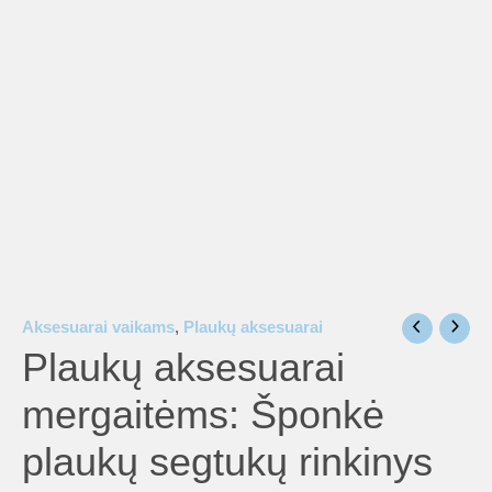
is
is
is
is
Aksesuarai vaikams
,
Plaukų aksesuarai
Plaukų aksesuarai
is
mergaitėms: Šponkė
plaukų segtukų rinkinys