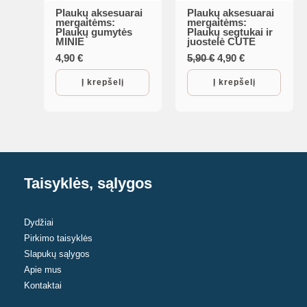
Plaukų aksesuarai
Plaukų aksesuarai
mergaitėms:
mergaitėms:
Plaukų gumytės
Plaukų segtukai ir
MINIE
juostelė CUTE
Original
Current
4,90
€
5,90
€
4,90
€
price
price
was:
is:
Į krepšelį
Į krepšelį
5,90 €.
4,90 €.
Taisyklės, sąlygos
Dydžiai
Pirkimo taisyklės
Slapukų sąlygos
Apie mus
Kontaktai