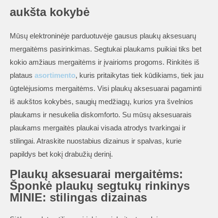
aukšta kokybė
Mūsų elektroninėje parduotuvėje gausus plaukų aksesuarų
mergaitėms pasirinkimas. Segtukai plaukams puikiai tiks bet
kokio amžiaus mergaitėms ir įvairioms progoms. Rinkitės iš
plataus
asortimento
, kuris pritaikytas tiek kūdikiams, tiek jau
ūgtelėjusioms mergaitėms. Visi plaukų aksesuarai pagaminti
iš aukštos kokybės, saugių medžiagų, kurios yra švelnios
plaukams ir nesukelia diskomforto. Su mūsų aksesuarais
plaukams mergaitės plaukai visada atrodys tvarkingai ir
stilingai. Atraskite nuostabius dizainus ir spalvas, kurie
papildys bet kokį drabužių derinį.
Plaukų aksesuarai mergaitėms:
Šponkė plaukų segtukų rinkinys
MINIE
: stilingas dizainas