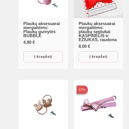
Plaukų aksesuarai
Plaukų aksesuarai
mergaitėms:
mergaitėms:
Plaukų gumytės
plaukų segtukai
BUBBLE
KASPINĖLIS ir
EŽIUKAS, raudona
4,90
€
8,00
€
Į krepšelį
Į krepšelį
-17%
-17%