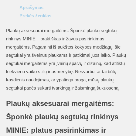
segtukų
Aprašymas
rinkinys
Prekės ženklas
MINIE
Plaukų aksesuarai mergaitėms: Šponkė plaukų segtukų
rinkinys MINIE – praktiškas ir žavus pasirinkimas
mergaitėms. Pagaminti iš aukštos kokybės medžiagų, šie
segtukai yra švelnūs plaukams ir patikimai juos laiko. Plaukų
segtukai mergaitėms yra įvairių spalvų ir dizainų, kad atitiktų
kiekvieno vaiko stilių ir asmenybę. Nesvarbu, ar tai būtų
kasdienis naudojimas, ar ypatinga proga, mūsų plaukų
segtukai padės sukurti tvarkingą ir žaismingą šukuoseną.
Plaukų aksesuarai mergaitėms:
Šponkė plaukų segtukų rinkinys
MINIE: platus pasirinkimas ir