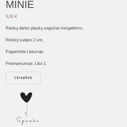
MINIE
5,00
€
Rankų darbo plaukų sagučiai mergaitėms.
Rinkinį sudaro 2 vnt.
Pagaminta Lietuvoje.
Prieinamumas:
Liko 1
produkto
Į krepšelį
kiekis:
Plaukų
aksesuarai
mergaitėms:
Šponkė
plaukų