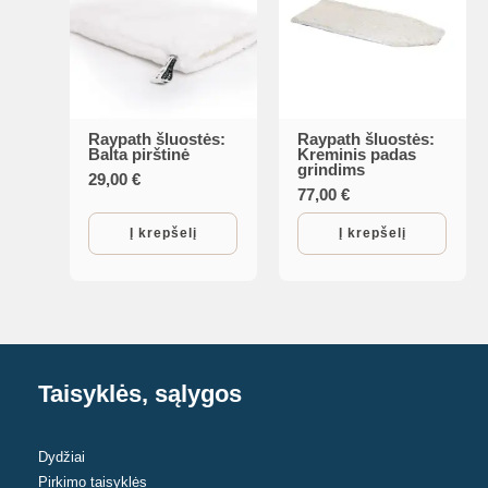
Raypath šluostės:
Raypath šluostės:
Balta pirštinė
Kreminis padas
grindims
29,00
€
77,00
€
Į krepšelį
Į krepšelį
Taisyklės, sąlygos
Dydžiai
Pirkimo taisyklės