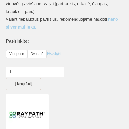
virtuvės paviršiams valyti (gartraukis, orkaitė, čiaupas,
through
kriauklė ir pan.)
23,00 €
Valant riebaluotus paviršius, rekomenduojame naudoti
nano
silver muiliuką.
Pasirinkite:
Išvalyti
Vienpusė
Dvipusė
produkto
kiekis:
Į krepšelį
Raypath
šluostės:
Balta
virtuvinė
šluostė