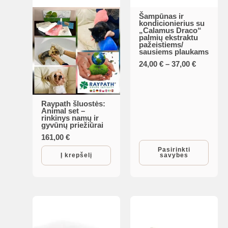
Šampūnas ir
This
kondicionierius su
„Calamus Draco“
product
palmių ekstraktu
pažeistiems/
has
sausiems plaukams
multiple
Price
24,00
€
–
37,00
€
range:
variants.
24,00 €
The
through
37,00 €
options
Raypath šluostės:
Animal set –
may
rinkinys namų ir
gyvūnų priežiūrai
be
161,00
€
chosen
Pasirinkti
Į krepšelį
savybes
on
the
product
page