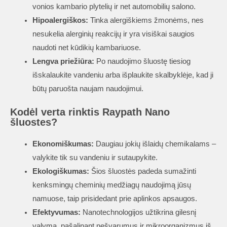
vonios kambario plytelių ir net automobilių salono.
Hipoalergiškos:
Tinka alergiškiems žmonėms, nes
nesukelia alerginių reakcijų ir yra visiškai saugios
naudoti net kūdikių kambariuose.
Lengva priežiūra:
Po naudojimo šluostę tiesiog
išskalaukite vandeniu arba išplaukite skalbyklėje, kad ji
būtų paruošta naujam naudojimui.
Kodėl verta rinktis Raypath Nano
šluostes?
Ekonomiškumas:
Daugiau jokių išlaidų chemikalams –
valykite tik su vandeniu ir sutaupykite.
Ekologiškumas:
Šios šluostės padeda sumažinti
kenksmingų cheminių medžiagų naudojimą jūsų
namuose, taip prisidedant prie aplinkos apsaugos.
Efektyvumas:
Nanotechnologijos užtikrina gilesnį
valymą, pašalinant nešvarumus ir mikroorganizmus iš