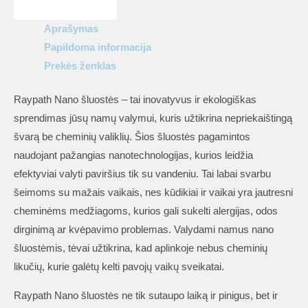
Aprašymas
Papildoma informacija
Prekės ženklas
Raypath Nano šluostės – tai inovatyvus ir ekologiškas
sprendimas jūsų namų valymui, kuris užtikrina nepriekaištingą
švarą be cheminių valiklių. Šios šluostės pagamintos
naudojant pažangias nanotechnologijas, kurios leidžia
efektyviai valyti paviršius tik su vandeniu. Tai labai svarbu
šeimoms su mažais vaikais, nes kūdikiai ir vaikai yra jautresni
cheminėms medžiagoms, kurios gali sukelti alergijas, odos
dirginimą ar kvėpavimo problemas. Valydami namus nano
šluostėmis, tėvai užtikrina, kad aplinkoje nebus cheminių
likučių, kurie galėtų kelti pavojų vaikų sveikatai.
Raypath Nano šluostės ne tik sutaupo laiką ir pinigus, bet ir