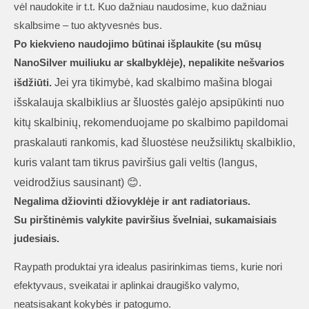
vėl naudokite ir t.t. Kuo dažniau naudosime, kuo dažniau
skalbsime – tuo aktyvesnės bus.
Po kiekvieno naudojimo būtinai išplaukite (su mūsų
NanoSilver muiliuku ar skalbyklėje), nepalikite nešvarios
Jei yra tikimybė, kad skalbimo mašina blogai
išdžiūti.
išskalauja skalbiklius ar šluostės galėjo apsipūkinti nuo
kitų skalbinių, rekomenduojame po skalbimo papildomai
praskalauti rankomis, kad šluostėse neužsiliktų skalbiklio,
kuris valant tam tikrus paviršius gali veltis (langus,
veidrodžius sausinant) 😊.
Negalima džiovinti džiovyklėje ir ant radiatoriaus.
Su pirštinėmis valykite paviršius švelniai, sukamaisiais
judesiais.
Raypath produktai yra idealus pasirinkimas tiems, kurie nori
efektyvaus, sveikatai ir aplinkai draugiško valymo,
neatsisakant kokybės ir patogumo.