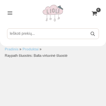
Pereiti
prie
turinio
Main
Menu
Products
search
Pradinis
Produktai
is
Raypath šluostės: Balta virtuvinė šluostė
is
is
is