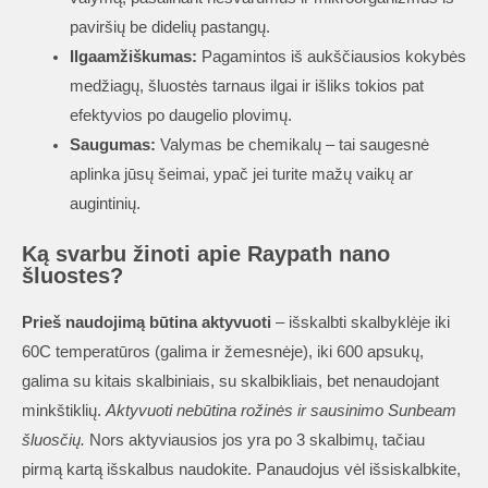
paviršių be didelių pastangų.
Ilgaamžiškumas:
Pagamintos iš aukščiausios kokybės
medžiagų, šluostės tarnaus ilgai ir išliks tokios pat
efektyvios po daugelio plovimų.
Saugumas:
Valymas be chemikalų – tai saugesnė
aplinka jūsų šeimai, ypač jei turite mažų vaikų ar
augintinių.
Ką svarbu žinoti apie Raypath nano
šluostes?
Prieš naudojimą būtina aktyvuoti
– išskalbti skalbyklėje iki
60C temperatūros (galima ir žemesnėje), iki 600 apsukų,
galima su kitais skalbiniais, su skalbikliais, bet nenaudojant
minkštiklių.
Aktyvuoti nebūtina rožinės ir sausinimo Sunbeam
šluosčių.
Nors aktyviausios jos yra po 3 skalbimų, tačiau
pirmą kartą išskalbus naudokite. Panaudojus vėl išsiskalbkite,