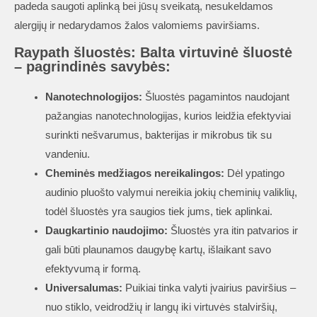
padeda saugoti aplinką bei jūsų sveikatą, nesukeldamos
alergijų ir nedarydamos žalos valomiems paviršiams.
Raypath šluostės: Balta virtuvinė šluostė
– pagrindinės savybės:
Nanotechnologijos:
Šluostės pagamintos naudojant
pažangias nanotechnologijas, kurios leidžia efektyviai
surinkti nešvarumus, bakterijas ir mikrobus tik su
vandeniu.
Cheminės medžiagos nereikalingos:
Dėl ypatingo
audinio pluošto valymui nereikia jokių cheminių valiklių,
todėl šluostės yra saugios tiek jums, tiek aplinkai.
Daugkartinio naudojimo:
Šluostės yra itin patvarios ir
gali būti plaunamos daugybę kartų, išlaikant savo
efektyvumą ir formą.
Universalumas:
Puikiai tinka valyti įvairius paviršius –
nuo stiklo, veidrodžių ir langų iki virtuvės stalviršių,