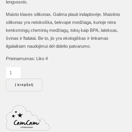
lengvesnis.
Maisto klasės silikonas. Galima plauti indaplovėje. Maistinis
silikonas yra netoksiška, bekvapė medžiaga, kurioje nėra
kenksmingų cheminių medžiagų, tokių kaip BPA, lateksas,
švinas ir ftalatai. Be to, jis yra ekologiškas ir tinkamas
ilgalaikiam naudojimui dėl didelio patvarumo.
Prieinamumas:
Liko 4
produkto
kiekis:
Į krepšelį
Seilinukai
kūdikiams:
silikoninių
seilinukų
rinkinys
„Flower”,