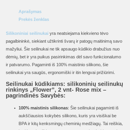
2
vnt-
Aprašymas
Rose
Prekės ženklas
mix
Silikoniniai seilinukai
yra neatsiejama kiekvieno tėvo
pagalbininkė, siekiant užtikrinti švarų ir patogų maitinimą savo
mažyliui. Šie seilinukai ne tik apsaugo kūdikio drabužius nuo
dėmių, bet ir yra puikus pasirinkimas dėl savo funkcionalumo
ir patvarumo. Pagaminti iš 100% maistinio silikono, šie
seilinukai yra saugūs, ergonomiški ir itin lengvai prižiūrimi.
Seilinukai kūdikiams: silikoninių seilinukų
rinkinys „Flower”, 2 vnt- Rose mix –
pagrindinės Savybės:
100% maistinis silikonas
: Šie seilinukai pagaminti iš
aukščiausios kokybės silikono, kuris yra visiškai be
BPA ir kitų kenksmingų cheminių medžiagų. Tai reiškia,