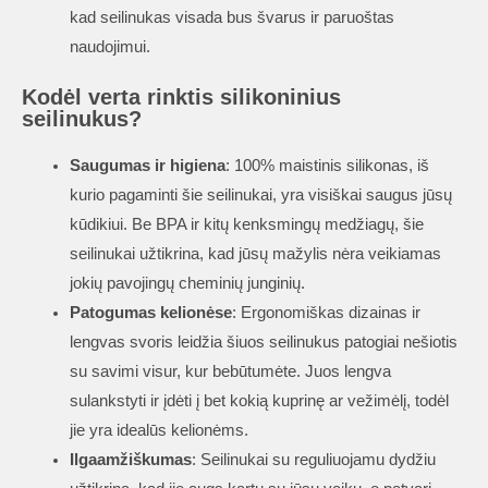
kad seilinukas visada bus švarus ir paruoštas
naudojimui.
Kodėl verta rinktis silikoninius
seilinukus?
Saugumas ir higiena
: 100% maistinis silikonas, iš
kurio pagaminti šie seilinukai, yra visiškai saugus jūsų
kūdikiui. Be BPA ir kitų kenksmingų medžiagų, šie
seilinukai užtikrina, kad jūsų mažylis nėra veikiamas
jokių pavojingų cheminių junginių.
Patogumas kelionėse
: Ergonomiškas dizainas ir
lengvas svoris leidžia šiuos seilinukus patogiai nešiotis
su savimi visur, kur bebūtumėte. Juos lengva
sulankstyti ir įdėti į bet kokią kuprinę ar vežimėlį, todėl
jie yra idealūs kelionėms.
Ilgaamžiškumas
: Seilinukai su reguliuojamu dydžiu