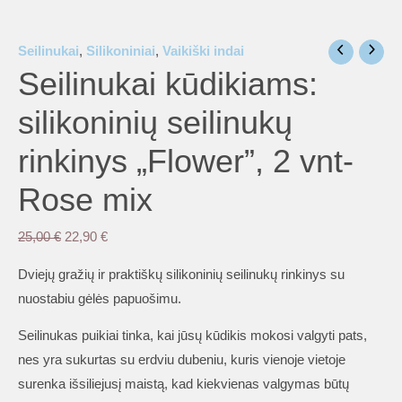
Seilinukai
,
Silikoniniai
,
Vaikiški indai
Seilinukai kūdikiams:
silikoninių seilinukų
rinkinys „Flower”, 2 vnt-
Rose mix
Original
Current
25,00
€
22,90
€
price
price
Dviejų gražių ir praktiškų silikoninių seilinukų rinkinys su
was:
is:
nuostabiu gėlės papuošimu.
25,00 €.
22,90 €.
Seilinukas puikiai tinka, kai jūsų kūdikis mokosi valgyti pats,
nes yra sukurtas su erdviu dubeniu, kuris vienoje vietoje
surenka išsiliejusį maistą, kad kiekvienas valgymas būtų