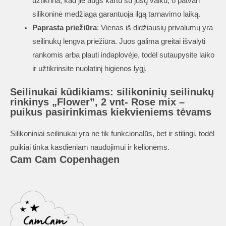
užtikrina, kad jie augs kartu su jūsų vaiku, o patvari
silikoninė medžiaga garantuoja ilgą tarnavimo laiką.
Paprasta priežiūra
: Vienas iš didžiausių privalumų yra
seilinukų lengva priežiūra. Juos galima greitai išvalyti
rankomis arba plauti indaplovėje, todėl sutaupysite laiko
ir užtikrinsite nuolatinį higienos lygį.
Seilinukai kūdikiams: silikoninių seilinukų
rinkinys „Flower”, 2 vnt- Rose mix –
puikus pasirinkimas kiekvieniems tėvams
Silikoniniai seilinukai yra ne tik funkcionalūs, bet ir stilingi, todėl
puikiai tinka kasdieniam naudojimui ir kelionėms.
Cam Cam Copenhagen