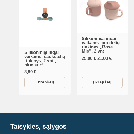
Silikoniniai indai
vaikams: puodelių
rinkinys „Rose
Mix”, 2 vnt
Silikoniniai indai
vaikams: šaukštelių
Original
Current
25,00
€
21,00
€
rinkinys, 2 vnt.,
price
price
blue surf
was:
is:
8,90
€
25,00 €.
21,00 €.
Į krepšelį
Į krepšelį
Taisyklės, sąlygos