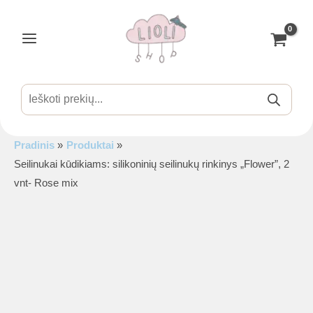
Pereiti
-8%
prie
turinio
Main
Menu
Products
search
Pradinis
Produktai
is
Seilinukai kūdikiams: silikoninių seilinukų rinkinys „Flower”, 2
vnt- Rose mix
is
is
is