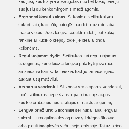
kad jūsų kūdikis yra apsaugotas nuo bet kokių pavojų,
susijusių su kenksmingomis medžiagomis.
Ergonomiškas dizainas
: Silikoniniai seilinukai yra
sukurti taip, kad būtų patogūs naudoti ir užimtų labai
mažai vietos. Juos lengva susukti ir įdėti į bet kokią
rankinę ar kūdikio krepšį, todėl jie idealiai tinka
kelionėms.
Reguliuojamas dydis
: Seilinukas turi reguliuojamus
užsegimus, kurie leidžia lengvai pritaikyti jį įvairaus
amžiaus vaikams. Tai reiškia, kad jis tarnaus ilgiau,
augant jūsų mažyliui.
Atsparus vandeniui
: Silikonas yra atsparus vandeniui,
todėl seilinukas neperšlaps ir patikimai apsaugos
kūdikio drabužius nuo išsiliejusio maisto ar gėrimų.
Lengva priežiūra
: Silikoniniai seilinukai labai lengvai
valomi – juos galima tiesiog nuvalyti drėgna šluoste
arba plauti indaplovės viršutinėje lentynoje. Tai užtikrina,