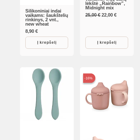
lėkštė „Rainbow”,
Midnight mix
Silikoniniai indai
Original
Current
25,00
€
22,00
€
vaikams: šaukštelių
rinkinys, 2 vnt.,
price
price
new wheat
was:
is:
8,90
€
25,00 €.
22,00 €.
Į krepšelį
Į krepšelį
-16%
-16%