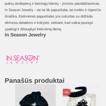
puikių atsiliepimų ir laimingų klientų – įmonės pasididžiavimas.
In Season Jewelry – tai ne tik papuošalai, tai meilės ir rūpesčio
išraiška. Kiekvienas papuošalas yra sukurtas su didžiuliu
dėmesiu detalėms ir kokybei, siekiant, kad vaikai jaustųsi
ypatingi ir džiaugtųsi kiekvieną dieną.
In Season Jewelry
Panašūs produktai
-8%
-8%