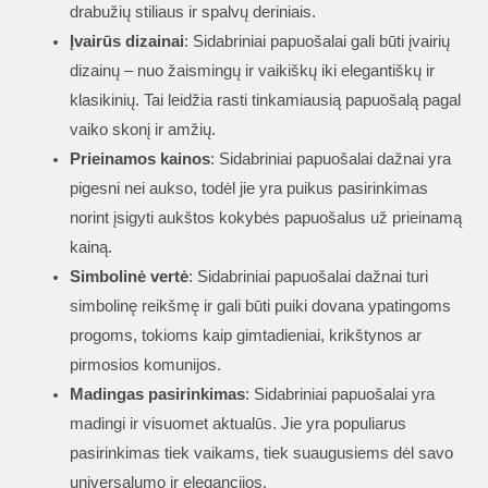
drabužių stiliaus ir spalvų deriniais.
Įvairūs dizainai
: Sidabriniai papuošalai gali būti įvairių
dizainų – nuo žaismingų ir vaikiškų iki elegantiškų ir
klasikinių. Tai leidžia rasti tinkamiausią papuošalą pagal
vaiko skonį ir amžių.
Prieinamos kainos
: Sidabriniai papuošalai dažnai yra
pigesni nei aukso, todėl jie yra puikus pasirinkimas
norint įsigyti aukštos kokybės papuošalus už prieinamą
kainą.
Simbolinė vertė
: Sidabriniai papuošalai dažnai turi
simbolinę reikšmę ir gali būti puiki dovana ypatingoms
progoms, tokioms kaip gimtadieniai, krikštynos ar
pirmosios komunijos.
Madingas pasirinkimas
: Sidabriniai papuošalai yra
madingi ir visuomet aktualūs. Jie yra populiarus
pasirinkimas tiek vaikams, tiek suaugusiems dėl savo
universalumo ir elegancijos.