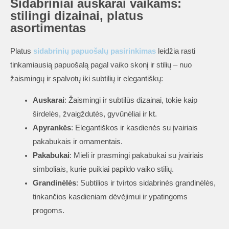
Sidabriniai auskarai vaikams:
stilingi dizainai, platus
asortimentas
Platus
sidabrinių papuošalų pasirinkimas
leidžia rasti
tinkamiausią papuošalą pagal vaiko skonį ir stilių – nuo
žaismingų ir spalvotų iki subtilių ir elegantiškų:
Auskarai
: Žaismingi ir subtilūs dizainai, tokie kaip
širdelės, žvaigždutės, gyvūnėliai ir kt.
Apyrankės
: Elegantiškos ir kasdienės su įvairiais
pakabukais ir ornamentais.
Pakabukai
: Mieli ir prasmingi pakabukai su įvairiais
simboliais, kurie puikiai papildo vaiko stilių.
Grandinėlės
: Subtilios ir tvirtos sidabrinės grandinėlės,
tinkančios kasdieniam dėvėjimui ir ypatingoms
progoms.