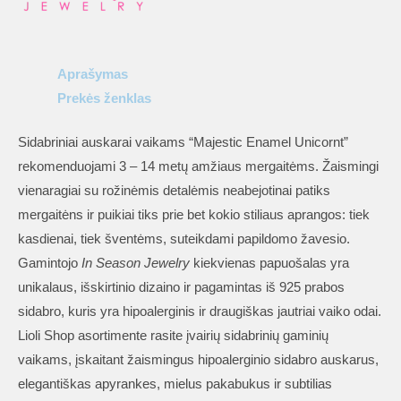
Aprašymas
Prekės ženklas
Sidabriniai auskarai vaikams “Majestic Enamel Unicornt”
rekomenduojami 3 – 14 metų amžiaus mergaitėms. Žaismingi
vienaragiai su rožinėmis detalėmis neabejotinai patiks
mergaitėns ir puikiai tiks prie bet kokio stiliaus aprangos: tiek
kasdienai, tiek šventėms, suteikdami papildomo žavesio.
Gamintojo
In Season Jewelry
kiekvienas papuošalas yra
unikalaus, išskirtinio dizaino ir pagamintas iš 925 prabos
sidabro, kuris yra hipoalerginis ir draugiškas jautriai vaiko odai.
Lioli Shop asortimente rasite įvairių sidabrinių gaminių
vaikams, įskaitant žaismingus hipoalerginio sidabro auskarus,
elegantiškas apyrankes, mielus pakabukus ir subtilias