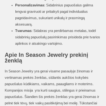
Personalizavimas
: Sidabrinius papuošalus galima
lengvai graviruoti ar pritaikyti pagal individualius
pageidavimus, sukuriant unikalų ir prasmingą
aksesuarą.
Tvarumas
: Sidabras yra perdirbamas metalas, todėl
sidabrinių papuošalų pasirinkimas prisideda prie tvarios
aplinkos ir atsakingo vartojimo.
Apie In Season Jewelry prekinį
ženklą
In Season Jewelry yra gerai visame pasaulyje žinomas ir
vertinamas prekės ženklas, siūlantis aukštos kokybės
papuošalus kūdikiams, vaikams, paaugliams ir moterims.
Kompanijos misija yra kurti saugius, stilingus ir prieinamus
papuošalus. Šiandien šis prekės ženklas yra gerai žinomas ir
pelnė tiek tėvų, tiek vaikų pasitikėjimą bei meilę. Tūkstančiai