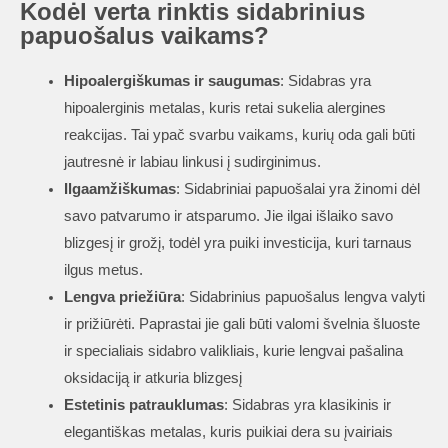
Kodėl verta rinktis sidabrinius
papuošalus vaikams?
Hipoalergiškumas ir saugumas
: Sidabras yra
hipoalerginis metalas, kuris retai sukelia alergines
reakcijas. Tai ypač svarbu vaikams, kurių oda gali būti
jautresnė ir labiau linkusi į sudirginimus.
Ilgaamžiškumas
: Sidabriniai papuošalai yra žinomi dėl
savo patvarumo ir atsparumo. Jie ilgai išlaiko savo
blizgesį ir grožį, todėl yra puiki investicija, kuri tarnaus
ilgus metus.
Lengva priežiūra
: Sidabrinius papuošalus lengva valyti
ir prižiūrėti. Paprastai jie gali būti valomi švelnia šluoste
ir specialiais sidabro valikliais, kurie lengvai pašalina
oksidaciją ir atkuria blizgesį
Estetinis patrauklumas
: Sidabras yra klasikinis ir
elegantiškas metalas, kuris puikiai dera su įvairiais