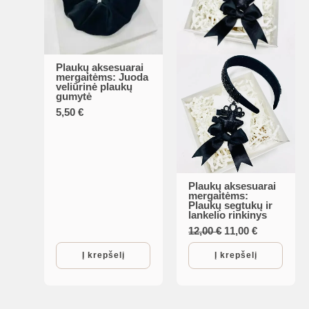
Plaukų aksesuarai
mergaitėms: Juoda
veliūrinė plaukų
gumytė
5,50
€
Plaukų aksesuarai
mergaitėms:
Plaukų segtukų ir
lankelio rinkinys
Original
Current
12,00
€
11,00
€
price
price
was:
is:
Į krepšelį
Į krepšelį
12,00 €.
11,00 €.