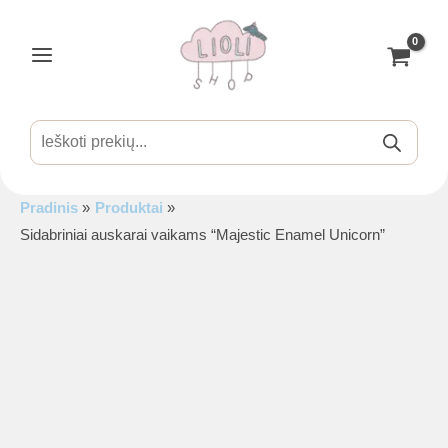
Pereiti
prie
turinio
Main
Menu
Products
search
Pradinis
Produktai
is
Sidabriniai auskarai vaikams “Majestic Enamel Unicorn”
is
is
is