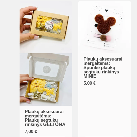
Plaukų aksesuarai
mergaitėms:
Šponkė plaukų
segtukų rinkinys
MINIE
5,00
€
Plaukų aksesuarai
mergaitėms:
Plaukų segtukų
rinkinys GELTONA
7,00
€