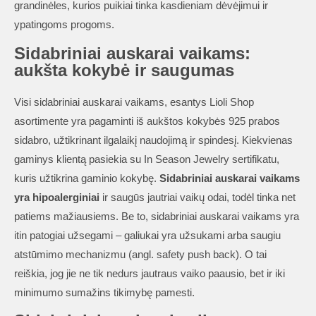
grandinėles, kurios puikiai tinka kasdieniam dėvėjimui ir
ypatingoms progoms.
Sidabriniai auskarai vaikams:
aukšta kokybė ir saugumas
Visi sidabriniai auskarai vaikams, esantys Lioli Shop
asortimente yra pagaminti iš aukštos kokybės 925 prabos
sidabro, užtikrinant ilgalaikį naudojimą ir spindesį. Kiekvienas
gaminys klientą pasiekia su In Season Jewelry sertifikatu,
kuris užtikrina gaminio kokybę.
Sidabriniai auskarai vaikams
yra hipoalerginiai
ir saugūs jautriai vaikų odai, todėl tinka net
patiems mažiausiems. Be to, sidabriniai auskarai vaikams yra
itin patogiai užsegami – galiukai yra užsukami arba saugiu
atstūmimo mechanizmu (angl. safety push back). O tai
reiškia, jog jie ne tik nedurs jautraus vaiko paausio, bet ir iki
minimumo sumažins tikimybę pamesti.