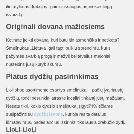
itin mylimas drabužis ilgainiui išsaugos nepriekaištingą
išvaizdą.
Originali dovana mažiesiems
Ketinate įteikti dovaną, kuri būtų itin asmeniška ir netikėta?
Smėlinukas „Lietuva” gali tapti puikiu sprendimu, kuris
pažymės svarbią progą ir mažylį bei tėvelius maloniai
nustebins jūsų kūrybiškumu.
Platus dydžių pasirinkimas
Lioli shop asortimente esantys smėlinukai – pačių įvairiausių
dydžių, todėl nesunkiai atrasite idealiai tinkantį jūsų mažajam.
Nesate tikri, kokio dydžio smėlinuką įsigyti? Kviečiame
susipažinti su
dydžių lentele
, kurioje rasite detalius
išmatavimus, padėsiančius išsirinkti tiksliausią drabužio dydį.
LioLi-LioLi