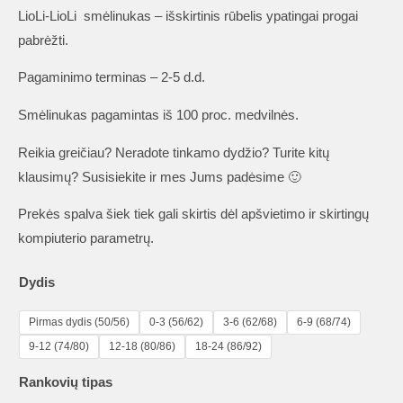
LioLi-LioLi smėlinukas – išskirtinis rūbelis ypatingai progai
pabrėžti.
Pagaminimo terminas – 2-5 d.d.
Smėlinukas pagamintas iš 100 proc. medvilnės.
Reikia greičiau? Neradote tinkamo dydžio? Turite kitų
klausimų? Susisiekite ir mes Jums padėsime 🙂
Prekės spalva šiek tiek gali skirtis dėl apšvietimo ir skirtingų
kompiuterio parametrų.
Dydis
Pirmas dydis (50/56)
0-3 (56/62)
3-6 (62/68)
6-9 (68/74)
9-12 (74/80)
12-18 (80/86)
18-24 (86/92)
Rankovių tipas