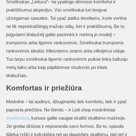
Smėlinukas „Lietuva”– tai ypatingo dėmesio komfortui ir
praktiškumui atspindys. Visi smėlinukai turi lengvai
užsegamas spaudes. Tai ypač patiks tėveliams, kurie vertina
ne tik nepriekaištingą mažojo stilių, bet ir praktiškumą. Be to,
įsigydami drabužėlį galite pasirinkti ir norimą jo modelį –
trumpomis arba ilgomis rankovėmis. Smėlinukai trumpomis
rankovėmis idealūs šiltesniems orams arba vilkėjimui viduje.
Tuo tarpu smėlinukai ilgomis rankovėmis puikiai tinka šaltuoju
metų laiku arba kaip papildomas sluoksnis po kitais
drabužiais.
Komfortas ir priežiūra
Medvilnė – tai audinys, džiuginantis tiek komfortu, tiek ir ypač
paprasta priežiūra. Ne išimtis – ir Lioli shop medvilniniai
smėlinukai
, kuriuos galite saugiai skalbti skalbimo mašinoje.
Jie greitai džiūsta ir nepraranda savo formos. Be to, spauda
išlieka ryški ir kokybiška net po daugybės skalbimų, tad net ir