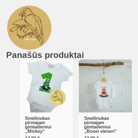
Panašūs produktai
Smėlinukas
Smėlinukas
This
This
pirmajam
pirmajam
gimtadieniui
gimtadieniui
product
product
„Mickey“
„Bosei vieneri“
has
has