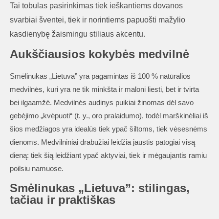
Tai tobulas pasirinkimas tiek ieškantiems dovanos
svarbiai šventei, tiek ir norintiems papuošti mažylio
kasdienybę žaismingu stiliaus akcentu.
Aukščiausios kokybės medvilnė
Smėlinukas „Lietuva” yra pagamintas iš 100 % natūralios
medvilnės, kuri yra ne tik minkšta ir maloni liesti, bet ir tvirta
bei ilgaamžė. Medvilnės audinys puikiai žinomas dėl savo
gebėjimo „kvėpuoti“ (t. y., oro pralaidumo), todėl marškinėliai iš
šios medžiagos yra idealūs tiek ypač šiltoms, tiek vėsesnėms
dienoms. Medvilniniai drabužiai leidžia jaustis patogiai visą
dieną: tiek šią leidžiant ypač aktyviai, tiek ir mėgaujantis ramiu
poilsiu namuose.
Smėlinukas „Lietuva”: stilingas,
tačiau ir praktiškas