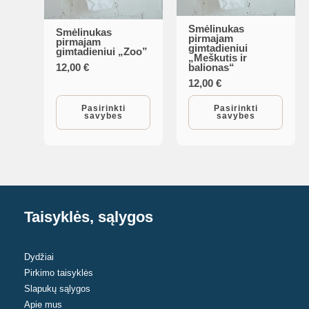
Smėlinukas
This
Smėlinukas
This
pirmajam
pirmajam
gimtadieniui
product
gimtadieniui „Zoo”
product
„Meškutis ir
balionas“
12,00
€
has
has
12,00
€
multiple
multiple
variants.
Pasirinkti
Pasirinkti
variants.
savybes
savybes
The
The
options
options
may
may
be
be
chosen
chosen
Taisyklės, sąlygos
on
on
the
the
product
Dydžiai
product
Pirkimo taisyklės
page
page
Slapukų sąlygos
Apie mus