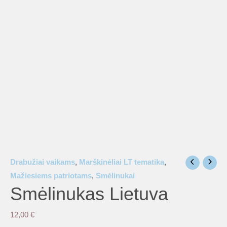
is
is
is
is
Drabužiai vaikams
,
Marškinėliai LT tematika
,
Mažiesiems patriotams
,
Smėlinukai
is
Smėlinukas Lietuva
12,00
€