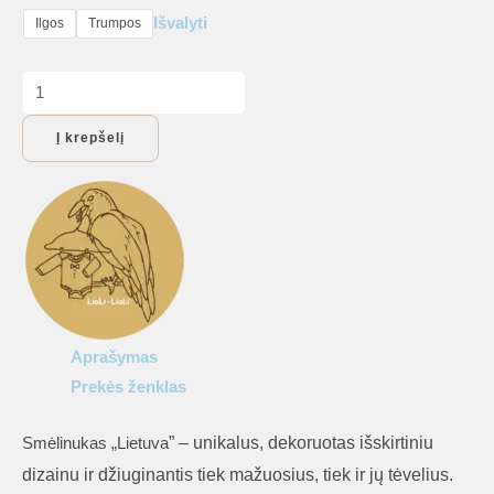
Išvalyti
Ilgos
Trumpos
produkto
kiekis:
Į krepšelį
Smėlinukas
Lietuva
Aprašymas
Prekės ženklas
” – unikalus, dekoruotas išskirtiniu
Smėlinukas „Lietuva
dizainu ir džiuginantis tiek mažuosius, tiek ir jų tėvelius.