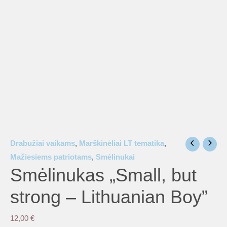
is
is
is
is
Drabužiai vaikams
,
Marškinėliai LT tematika
,
Mažiesiems patriotams
,
Smėlinukai
Smėlinukas „Small, but
is
strong – Lithuanian Boy”
12,00
€