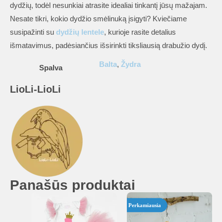
dydžių, todėl nesunkiai atrasite idealiai tinkantį jūsų mažajam.
Nesate tikri, kokio dydžio smėlinuką įsigyti? Kviečiame
susipažinti su
dydžių lentele
, kurioje rasite detalius
išmatavimus, padėsiančius išsirinkti tiksliausią drabužio dydį.
Balta
,
Žydra
Spalva
LioLi-LioLi
Panašūs produktai
Perkamiausia