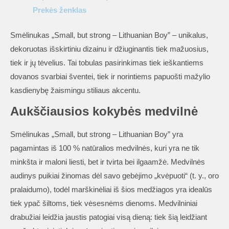
Prekės ženklas
Smėlinukas „Small, but strong – Lithuanian Boy” – unikalus,
dekoruotas išskirtiniu dizainu ir džiuginantis tiek mažuosius,
tiek ir jų tėvelius. Tai tobulas pasirinkimas tiek ieškantiems
dovanos svarbiai šventei, tiek ir norintiems papuošti mažylio
kasdienybę žaismingu stiliaus akcentu.
Aukščiausios kokybės medvilnė
Smėlinukas „Small, but strong – Lithuanian Boy” yra
pagamintas iš 100 % natūralios medvilnės, kuri yra ne tik
minkšta ir maloni liesti, bet ir tvirta bei ilgaamžė. Medvilnės
audinys puikiai žinomas dėl savo gebėjimo „kvėpuoti“ (t. y., oro
pralaidumo), todėl marškinėliai iš šios medžiagos yra idealūs
tiek ypač šiltoms, tiek vėsesnėms dienoms. Medvilniniai
drabužiai leidžia jaustis patogiai visą dieną: tiek šią leidžiant