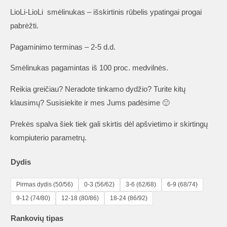
LioLi-LioLi smėlinukas – išskirtinis rūbelis ypatingai progai
pabrėžti.
Pagaminimo terminas – 2-5 d.d.
Smėlinukas pagamintas iš 100 proc. medvilnės.
Reikia greičiau? Neradote tinkamo dydžio? Turite kitų
klausimų? Susisiekite ir mes Jums padėsime 🙂
Prekės spalva šiek tiek gali skirtis dėl apšvietimo ir skirtingų
kompiuterio parametrų.
Dydis
Pirmas dydis (50/56)
0-3 (56/62)
3-6 (62/68)
6-9 (68/74)
9-12 (74/80)
12-18 (80/86)
18-24 (86/92)
Rankovių tipas