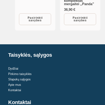
komplektas
product
mergaitei „Panda”
be
has
36,90
€
chosen
multiple
Pasirinkti
Pasirinkti
on
savybes
savybes
variants.
the
The
product
options
page
may
be
chosen
Taisyklės, sąlygos
on
the
Dydžiai
product
Pirkimo taisyklės
page
Slapukų sąlygos
Apie mus
Kontaktai
Kontaktai