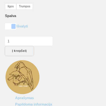
Ilgos
Trumpos
Spalva
Išvalyti
produkto
kiekis:
Į krepšelį
Smėlinukas
„Small,
but
strong
–
Lithuanian
Boy”
Aprašymas
Papildoma informacija