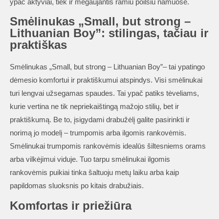
ypač aktyviai, tiek ir mėgaujantis ramiu poilsiu namuose.
Smėlinukas „Small, but strong –
Lithuanian Boy”: stilingas, tačiau ir
praktiškas
Smėlinukas „Small, but strong – Lithuanian Boy”– tai ypatingo
dėmesio komfortui ir praktiškumui atspindys. Visi smėlinukai
turi lengvai užsegamas spaudes. Tai ypač patiks tėveliams,
kurie vertina ne tik nepriekaištingą mažojo stilių, bet ir
praktiškumą. Be to, įsigydami drabužėlį galite pasirinkti ir
norimą jo modelį – trumpomis arba ilgomis rankovėmis.
Smėlinukai trumpomis rankovėmis idealūs šiltesniems orams
arba vilkėjimui viduje. Tuo tarpu smėlinukai ilgomis
rankovėmis puikiai tinka šaltuoju metų laiku arba kaip
papildomas sluoksnis po kitais drabužiais.
Komfortas ir priežiūra