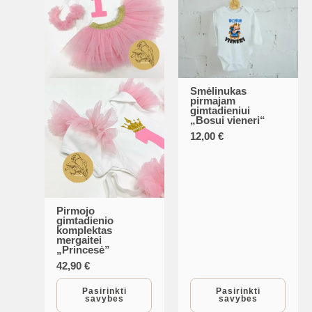
Smėlinukas
This
pirmajam
gimtadieniui
product
„Bosui vieneri“
has
12,00
€
multiple
variants.
The
options
Pirmojo
This
gimtadienio
may
komplektas
product
mergaitei
be
„Princesė”
has
chosen
42,90
€
multiple
on
variants.
Pasirinkti
Pasirinkti
savybes
savybes
the
The