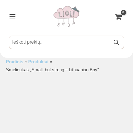
Pereiti
prie
turinio
Main
Menu
Products
search
Pradinis
Produktai
is
Smėlinukas „Small, but strong – Lithuanian Boy”
is
is
is