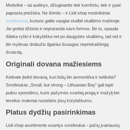
Medvilnė – tai audinys, džiuginantis tiek komfortu, tiek ir ypač
paprasta priežiūra. Ne išimtis – ir Lioli shop medvilniniai
smėlinukai
, kuriuos galite saugiai skalbti skalbimo mašinoje.
Jie greitai džiūsta ir nepraranda savo formos. Be to, spauda
išlieka ryški ir kokybiška net po daugybės skalbimų, tad net ir
itin mylimas drabužis ilgainiui išsaugos nepriekaištingą
išvaizdą.
Originali dovana mažiesiems
Ketinate įteikti dovaną, kuri būtų itin asmeniška ir netikėta?
Smėlinukas „Small, but strong – Lithuanian Boy” gali tapti
puikiu sprendimu, kuris pažymės svarbią progą ir mažylį bei
tėvelius maloniai nustebins jūsų kūrybiškumu.
Platus dydžių pasirinkimas
Lioli shop asortimente esantys smėlinukai – pačių įvairiausių