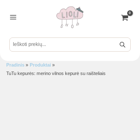
Pereiti
prie
turinio
Main
Menu
Products
search
Pradinis
Produktai
is
TuTu kepurės: merino vilnos kepurė su raišteliais
is
is
is