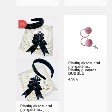
-8%
-8%
Plaukų aksesuarai
mergaitėms:
Plaukų gumytės
BUBBLE
4,90
€
Plaukų aksesuarai
mergaitėms: