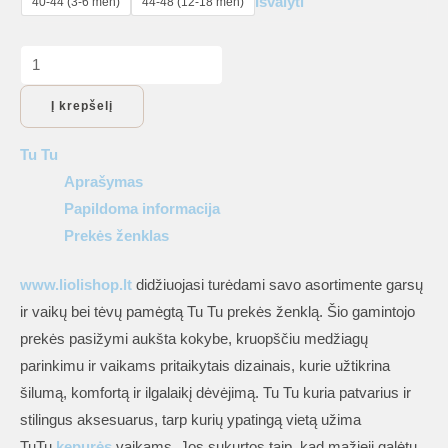
Išvalyti
40-44 (3-6 mėn)
44-48 (12-18 mėn)
produkto
kiekis:
Į krepšelį
TuTu
kepurės:
Tu Tu
merino
Aprašymas
vilnos
Papildoma informacija
kepurė
Prekės ženklas
su
raišteliais
www.liolishop.lt
didžiuojasi turėdami savo asortimente garsų
ir vaikų bei tėvų pamėgtą Tu Tu prekės ženklą. Šio gamintojo
prekės pasižymi aukšta kokybe, kruopščiu medžiagų
parinkimu ir vaikams pritaikytais dizainais, kurie užtikrina
šilumą, komfortą ir ilgalaikį dėvėjimą. Tu Tu kuria patvarius ir
stilingus aksesuarus, tarp kurių ypatingą vietą užima
TuTu
kepurės
vaikams. Jos sukurtos taip, kad mažieji galėtų