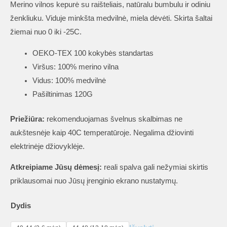
Merino vilnos kepurė su raišteliais, natūralu bumbulu ir odiniu
ženkliuku. Viduje minkšta medvilnė, miela dėvėti. Skirta šaltai
žiemai nuo 0 iki -25C.
OEKO-TEX 100 kokybės standartas
Viršus: 100% merino vilna
Vidus: 100% medvilnė
Pašiltinimas 120G
Priežiūra:
rekomenduojamas švelnus skalbimas ne
aukštesnėje kaip 40C temperatūroje. Negalima džiovinti
elektrinėje džiovyklėje.
Atkreipiame Jūsų dėmesį:
reali spalva gali nežymiai skirtis
priklausomai nuo Jūsų įrenginio ekrano nustatymų.
Dydis