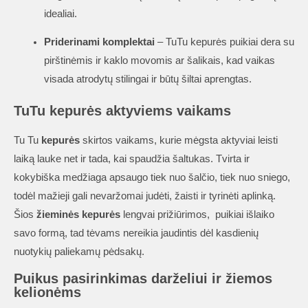
idealiai.
Priderinami komplektai
– TuTu kepurės puikiai dera su
pirštinėmis ir kaklo movomis ar šalikais, kad vaikas
visada atrodytų stilingai ir būtų šiltai aprengtas.
TuTu kepurės aktyviems vaikams
Tu Tu
kepurės
skirtos vaikams, kurie mėgsta aktyviai leisti
laiką lauke net ir tada, kai spaudžia šaltukas. Tvirta ir
kokybiška medžiaga apsaugo tiek nuo šalčio, tiek nuo sniego,
todėl mažieji gali nevaržomai judėti, žaisti ir tyrinėti aplinką.
Šios
žieminės kepurės
lengvai prižiūrimos, puikiai išlaiko
savo formą, tad tėvams nereikia jaudintis dėl kasdienių
nuotykių paliekamų pėdsakų.
Puikus pasirinkimas darželiui ir žiemos
kelionėms