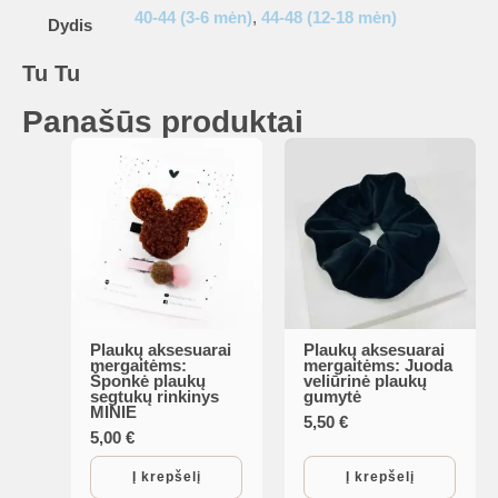
40-44 (3-6 mėn)
,
44-48 (12-18 mėn)
Dydis
Tu Tu
Panašūs produktai
Plaukų aksesuarai
Plaukų aksesuarai
mergaitėms:
mergaitėms: Juoda
Šponkė plaukų
veliūrinė plaukų
segtukų rinkinys
gumytė
MINIE
5,50
€
5,00
€
Į krepšelį
Į krepšelį