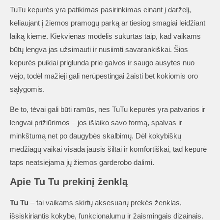
TuTu kepurės yra patikimas pasirinkimas einant į darželį,
keliaujant į žiemos pramogų parką ar tiesiog smagiai leidžiant
laiką kieme. Kiekvienas modelis sukurtas taip, kad vaikams
būtų lengva jas užsimauti ir nusiimti savarankiškai. Šios
kepurės puikiai priglunda prie galvos ir saugo ausytes nuo
vėjo, todėl mažieji gali nerūpestingai žaisti bet kokiomis oro
sąlygomis.
Be to, tėvai gali būti ramūs, nes TuTu kepurės yra patvarios ir
lengvai prižiūrimos – jos išlaiko savo formą, spalvas ir
minkštumą net po daugybės skalbimų. Dėl kokybiškų
medžiagų vaikai visada jausis šiltai ir komfortiškai, tad kepurė
taps neatsiejama jų žiemos garderobo dalimi.
Apie Tu Tu prekinį ženklą
Tu Tu
– tai vaikams skirtų aksesuarų prekės ženklas,
išsiskiriantis kokybe, funkcionalumu ir žaismingais dizainais.