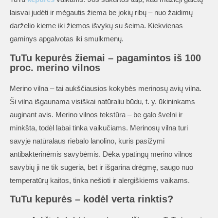
laisvai judėti ir mėgautis žiema be jokių ribų – nuo žaidimų
darželio kieme iki žiemos išvykų su šeima. Kiekvienas
gaminys apgalvotas iki smulkmenų.
TuTu kepurės žiemai – pagamintos iš 100
proc. merino vilnos
Merino vilna – tai aukščiausios kokybės merinosų avių vilna.
Ši vilna išgaunama visiškai natūraliu būdu, t. y. ūkininkams
auginant avis. Merino vilnos tekstūra – be galo švelni ir
minkšta, todėl labai tinka vaikučiams. Merinosų vilna turi
savyje natūralaus riebalo lanolino, kuris pasižymi
antibakterinėmis savybėmis. Dėka ypatingų merino vilnos
savybių ji ne tik sugeria, bet ir išgarina drėgmę, saugo nuo
temperatūrų kaitos, tinka nešioti ir alergiškiems vaikams.
TuTu kepurės – kodėl verta rinktis?