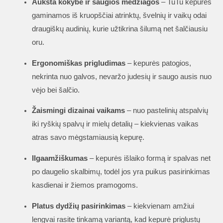
Aukšta kokybė ir saugios medžiagos
– TuTu kepurės
gaminamos iš kruopščiai atrinktų, švelnių ir vaikų odai
draugiškų audinių, kurie užtikrina šilumą net šalčiausiu
oru.
Ergonomiškas prigludimas
– kepurės patogios,
nekrinta nuo galvos, nevaržo judesių ir saugo ausis nuo
vėjo bei šalčio.
Žaismingi dizainai vaikams
– nuo pastelinių atspalvių
iki ryškių spalvų ir mielų detalių – kiekvienas vaikas
atras savo mėgstamiausią kepurę.
Ilgaamžiškumas
– kepurės išlaiko formą ir spalvas net
po daugelio skalbimų, todėl jos yra puikus pasirinkimas
kasdienai ir žiemos pramogoms.
Platus dydžių pasirinkimas
– kiekvienam amžiui
lengvai rasite tinkamą variantą, kad kepurė priglustų