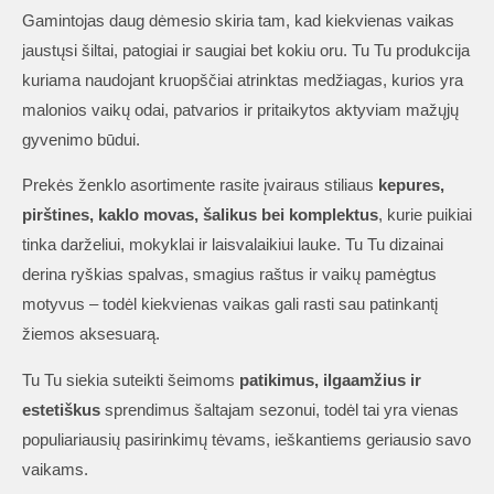
Gamintojas daug dėmesio skiria tam, kad kiekvienas vaikas
jaustųsi šiltai, patogiai ir saugiai bet kokiu oru. Tu Tu produkcija
kuriama naudojant kruopščiai atrinktas medžiagas, kurios yra
malonios vaikų odai, patvarios ir pritaikytos aktyviam mažųjų
gyvenimo būdui.
Prekės ženklo asortimente rasite įvairaus stiliaus
kepures,
pirštines, kaklo movas, šalikus bei komplektus
, kurie puikiai
tinka darželiui, mokyklai ir laisvalaikiui lauke. Tu Tu dizainai
derina ryškias spalvas, smagius raštus ir vaikų pamėgtus
motyvus – todėl kiekvienas vaikas gali rasti sau patinkantį
žiemos aksesuarą.
Tu Tu siekia suteikti šeimoms
patikimus, ilgaamžius ir
estetiškus
sprendimus šaltajam sezonui, todėl tai yra vienas
populiariausių pasirinkimų tėvams, ieškantiems geriausio savo
vaikams.