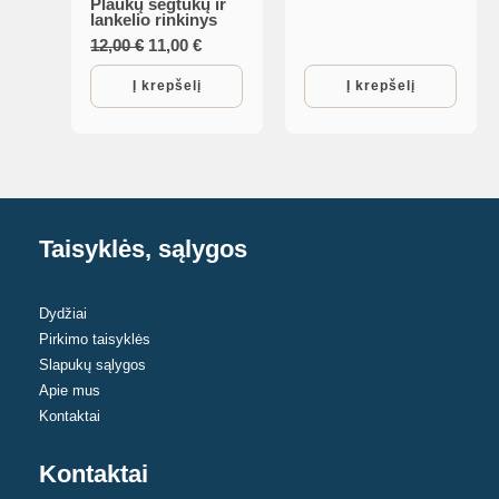
Plaukų segtukų ir
lankelio rinkinys
Original
Current
12,00
€
11,00
€
price
price
was:
is:
Į krepšelį
Į krepšelį
12,00 €.
11,00 €.
Taisyklės, sąlygos
Dydžiai
Pirkimo taisyklės
Slapukų sąlygos
Apie mus
Kontaktai
Kontaktai