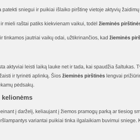
patekti sniegui ir puikiai išlaiko pirštinę vietoje aktyvių žaidim
ir mieli raštai patiks kiekvienam vaikui, todėl
žieminės pirštinė
ir tinkamos jautriai vaikų odai, užtikrinančios, kad
žieminės pir
a aktyviai leisti laiką lauke net ir tada, kai spaudžia šaltukas.
aisti ir tyrinėti aplinką. Šios
žieminės pirštinės
lengvai prižiūri
liekamų pėdsakų.
s kelionėms
inant į darželį, keliaujant į žiemos pramogų parką ar tiesiog sm
eršlampantys variantai puikiai tinka ilgalaikiam buvimui sniege.