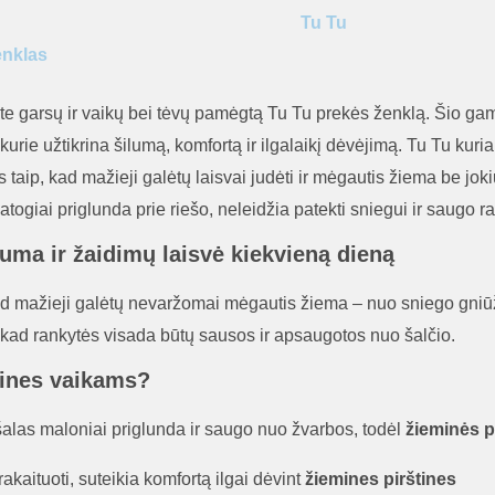
vaikiškos
Tu Tu
kumštinės
enklas
žieminės
pirštinės
te garsų ir vaikų bei tėvų pamėgtą Tu Tu prekės ženklą. Šio ga
urie užtikrina šilumą, komfortą ir ilgalaikį dėvėjimą. Tu Tu kuria
taip, kad mažieji galėtų laisvai judėti ir mėgautis žiema be jok
ogiai priglunda prie riešo, neleidžia patekti sniegui ir saugo r
luma ir žaidimų laisvė kiekvieną dieną
d mažieji galėtų nevaržomai mėgautis žiema – nuo sniego gniū
, kad rankytės visada būtų sausos ir apsaugotos nuo šalčio.
štines vaikams?
alas maloniai priglunda ir saugo nuo žvarbos, todėl
žieminės p
kaituoti, suteikia komfortą ilgai dėvint
žiemines pirštines