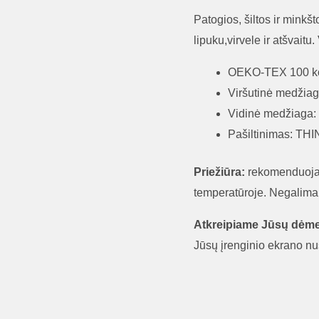
Patogios, šiltos ir mink
lipuku,virvele ir atšvaitu.
OEKO-TEX 100 ko
Viršutinė medžiag
Vidinė medžiaga:
Pašiltinimas: T
Priežiūra:
rekomenduoja
temperatūroje. Negalima d
Atkreipiame Jūsų dėme
Jūsų įrenginio ekrano nu