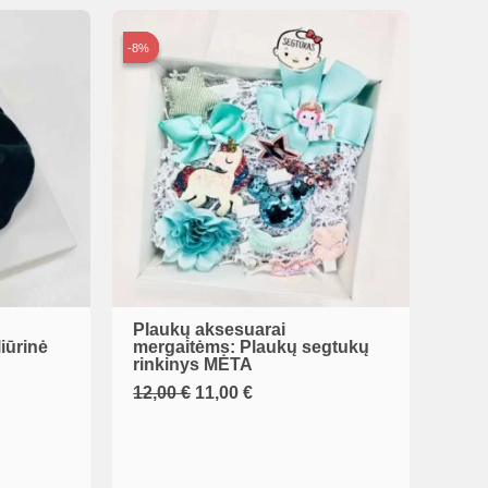
-8%
-8%
Plaukų aksesuarai
iūrinė
mergaitėms: Plaukų segtukų
rinkinys MĖTA
Original
Current
12,00
€
11,00
€
price
price
was:
is:
12,00 €.
11,00 €.