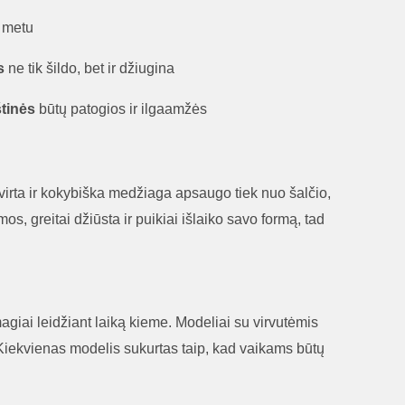
ų metu
s
ne tik šildo, bet ir džiugina
štinės
būtų patogios ir ilgaamžės
 Tvirta ir kokybiška medžiaga apsaugo tiek nuo šalčio,
mos, greitai džiūsta ir puikiai išlaiko savo formą, tad
agiai leidžiant laiką kieme. Modeliai su virvutėmis
 Kiekvienas modelis sukurtas taip, kad vaikams būtų