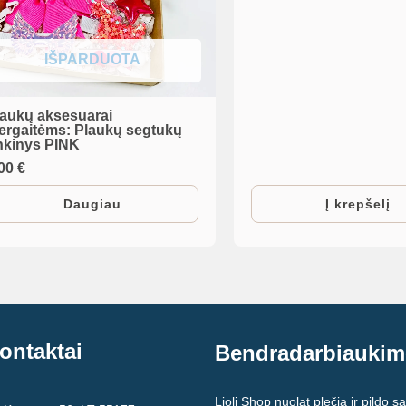
IŠPARDUOTA
laukų aksesuarai
ergaitėms: Plaukų segtukų
inkinys PINK
,00
€
Daugiau
Į krepšelį
ontaktai
Bendradarbiaukim
Lioli Shop nuolat plečia ir pildo s