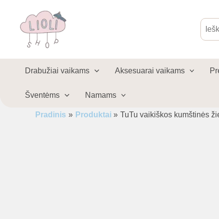
Pereiti
prie
Produ
sear
turinio
Drabužiai vaikams
Aksesuarai vaikams
Pr
Šventėms
Namams
Pradinis
Produktai
TuTu vaikiškos kumštinės ži