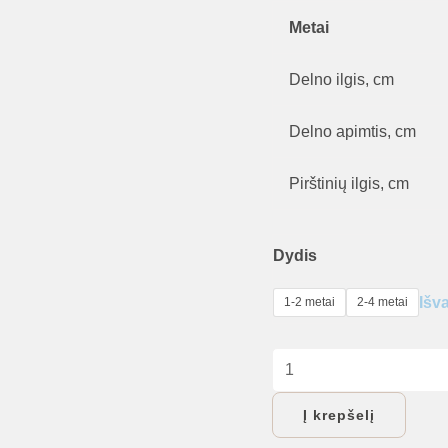
Metai
Delno ilgis, cm
Delno apimtis, cm
Pirštinių ilgis, cm
Dydis
Išva
1-2 metai
2-4 metai
produkto
kiekis:
Į krepšelį
TuTu