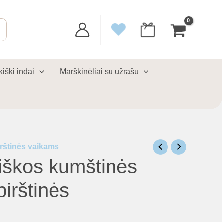
kiški indai
Marškinėliai su užrašu
irštinės vaikams
iškos kumštinės
irštinės