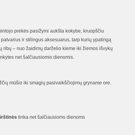
mintojo prekės pasižymi aukšta kokybe, kruopščiu
 patvarius ir stilingus aksesuarus, tarp kurių ypatingą
ių ribų – nuo žaidimų darželio kieme iki žiemos išvykų
ankytes net šalčiausiomis dienomis.
žčių mūšio iki smagių pasivaikščiojimų gryname ore.
irštinės
tinka net šalčiausioms dienoms