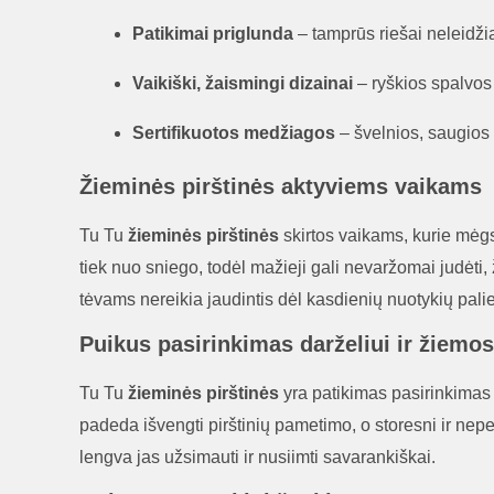
Patikimai priglunda
– tamprūs riešai neleidžia 
Vaikiški, žaismingi dizainai
– ryškios spalvos 
Sertifikuotos medžiagos
– švelnios, saugios 
Žieminės pirštinės aktyviems vaikams
Tu Tu
žieminės pirštinės
skirtos vaikams, kurie mėgst
tiek nuo sniego, todėl mažieji gali nevaržomai judėti, ž
tėvams nereikia jaudintis dėl kasdienių nuotykių pa
Puikus pasirinkimas darželiui ir žiemo
Tu Tu
žieminės pirštinės
yra patikimas pasirinkimas e
padeda išvengti pirštinių pametimo, o storesni ir nep
lengva jas užsimauti ir nusiimti savarankiškai.