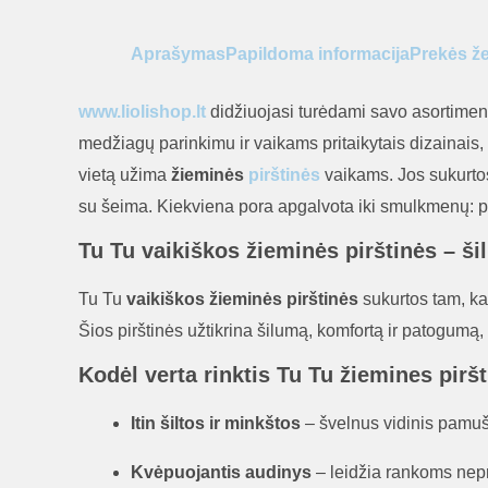
Aprašymas
Papildoma informacija
Prekės ž
www.liolishop.lt
didžiuojasi turėdami savo asortimen
medžiagų parinkimu ir vaikams pritaikytais dizainais, k
vietą užima
žieminės
pirštinės
vaikams. Jos sukurtos 
su šeima. Kiekviena pora apgalvota iki smulkmenų: pat
Tu Tu vaikiškos žieminės pirštinės – ši
Tu Tu
vaikiškos žieminės pirštinės
sukurtos tam, ka
Šios pirštinės užtikrina šilumą, komfortą ir patogumą
Kodėl verta rinktis Tu Tu žiemines pir
Itin šiltos ir minkštos
– švelnus vidinis pamuš
Kvėpuojantis audinys
– leidžia rankoms nepra