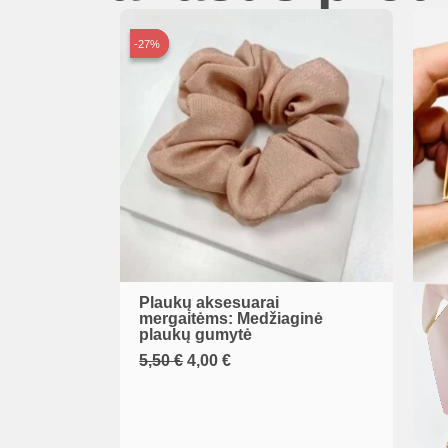
-27%
-27%
Plaukų aksesuarai
mergaitėms: Medžiaginė
plaukų gumytė
Original
Current
5,50
€
4,00
€
price
price
was:
is:
5,50 €.
4,00 €.