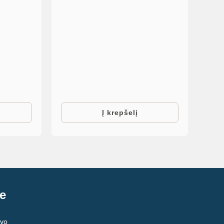
Į krepšelį
e
avo