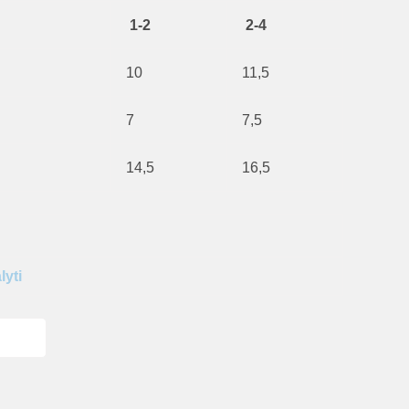
1-2
2-4
10
11,5
7
7,5
14,5
16,5
lyti