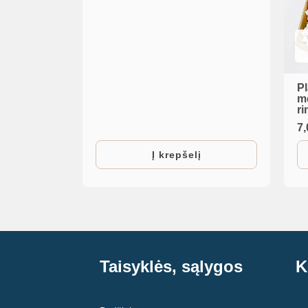
P
m
r
7
Į krepšelį
Taisyklės, sąlygos
K