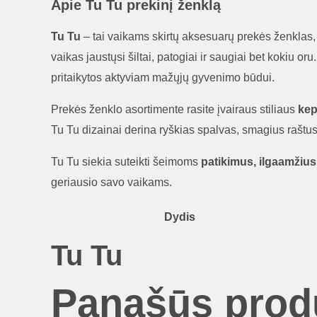
Apie Tu Tu prekinį ženklą
Tu Tu
– tai vaikams skirtų aksesuarų prekės ženklas,
vaikas jaustųsi šiltai, patogiai ir saugiai bet kokiu 
pritaikytos aktyviam mažųjų gyvenimo būdui.
Prekės ženklo asortimente rasite įvairaus stiliaus
kep
Tu Tu dizainai derina ryškias spalvas, smagius raštus
Tu Tu siekia suteikti šeimoms
patikimus, ilgaamžius 
geriausio savo vaikams.
Dydis
Tu Tu
Panašūs prod