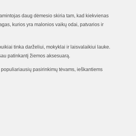
 Gamintojas daug dėmesio skiria tam, kad kiekvienas
agas, kurios yra malonios vaikų odai, patvarios ir
puikiai tinka darželiui, mokyklai ir laisvalaikiui lauke.
 sau patinkantį žiemos aksesuarą.
 populiariausių pasirinkimų tėvams, ieškantiems