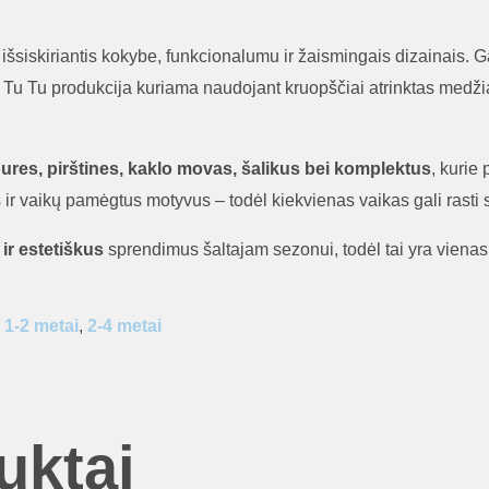
 išsiskiriantis kokybe, funkcionalumu ir žaismingais dizainais.
oru. Tu Tu produkcija kuriama naudojant kruopščiai atrinktas medži
ures, pirštines, kaklo movas, šalikus bei komplektus
, kurie 
 ir vaikų pamėgtus motyvus – todėl kiekvienas vaikas gali rasti
ir estetiškus
sprendimus šaltajam sezonui, todėl tai yra vienas
1-2 metai
,
2-4 metai
uktai