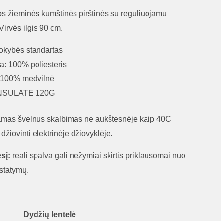
štos žieminės kumštinės pirštinės su reguliuojamu
 Virvės ilgis 90 cm.
kybės standartas
a: 100% poliesteris
 100% medvilnė
HINSULATE 120G
mas švelnus skalbimas ne aukštesnėje kaip 40C
žiovinti elektrinėje džiovyklėje.
sį:
reali spalva gali nežymiai skirtis priklausomai nuo
statymų.
Dydžių lentelė