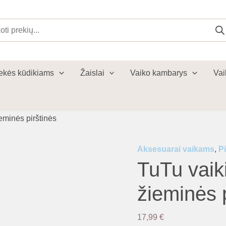
cts
ch
ekės kūdikiams
Žaislai
Vaiko kambarys
Vai
eminės pirštinės
Aksesuarai vaikams
,
P
TuTu vaik
žieminės p
17,99
€