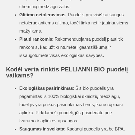
cheminių medžiagų žalos.
Glitimo netoleravimas
: Puodelis yra visiškai saugus
netoleruojantiems glitimo, todėl tinka net ir jautriausiems
mažyliams.
Plauti rankomis
: Rekomenduojama puodelį plauti tik
rankomis, kad užtikrintumėte ilgaamžiškumą ir
išsaugotumėte visas ekologiškas savybes.
Kodėl verta rinktis PELLIANNI BIO puodelį
vaikams?
Ekologiškas pasirinkimas
: Šis bio puodelis yra
pagamintas iš 100% biologiškai skaidžių medžiagų,
todėl jis yra puikus pasirinkimas tiems, kurie rūpinasi
aplinka. Pirkdami šį puodelį, jūs prisidedate prie
tvarumo ir aplinkos apsaugos.
Saugumas ir sveikata
: Kadangi puodelis yra be BPA,