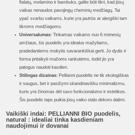
ftalatų, melamino ir bambuko, galite būti tikri, kad jūsų
vaikas nenaudos pavojingų cheminių medžiagų. Tai
ypač svarbu vaikams, kurie yra jautrūs ar alergiški tam
tikroms medžiagoms.
Universalumas
: Tinkamas vaikams nuo 6 mėnesių
amžiaus, šis puodelis yra idealus mažyliams,
pradedantiems mokytis savarankiškai gerti. Jo dydis ir
forma pritaikyti mažoms rankutėms, todėl jis yra
patogus naudoti kasdien.
Stilingas dizainas
: Pellianni puodelis ne tik ekologiškas
ir saugus, bet ir pasižymi skandinavišku minimalizmu,
kuris yra žinomas dėl savo funkcionalumo ir estetikos.
Šis puodelis taps puikia jūsų vaiko stalo dekoro dalimi.
Vaikiški indai: PELLIANNI BIO puodelis,
natural : idealiai tinka kasdieniam
naudojimui ir dovanai