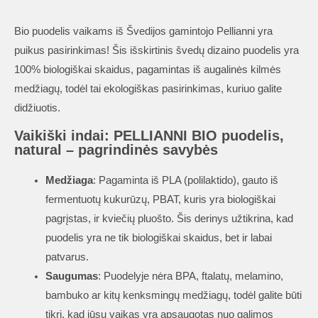
Bio puodelis vaikams iš Švedijos gamintojo Pellianni yra
puikus pasirinkimas! Šis išskirtinis švedų dizaino puodelis yra
100% biologiškai skaidus, pagamintas iš augalinės kilmės
medžiagų, todėl tai ekologiškas pasirinkimas, kuriuo galite
didžiuotis.
Vaikiški indai: PELLIANNI BIO puodelis,
natural – pagrindinės savybės
Medžiaga
: Pagaminta iš PLA (polilaktido), gauto iš
fermentuotų kukurūzų, PBAT, kuris yra biologiškai
pagrįstas, ir kviečių pluošto. Šis derinys užtikrina, kad
puodelis yra ne tik biologiškai skaidus, bet ir labai
patvarus.
Saugumas
: Puodelyje nėra BPA, ftalatų, melamino,
bambuko ar kitų kenksmingų medžiagų, todėl galite būti
tikri, kad jūsų vaikas yra apsaugotas nuo galimos