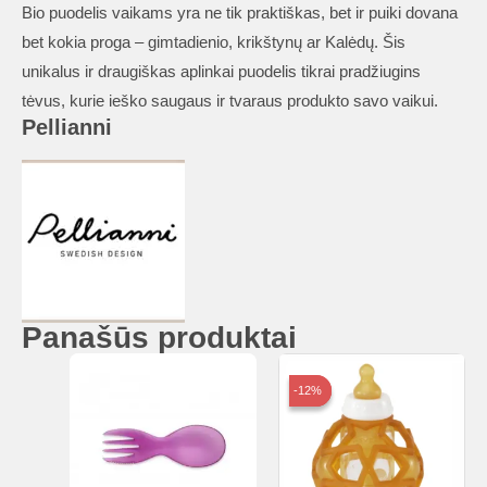
Bio puodelis vaikams yra ne tik praktiškas, bet ir puiki dovana
bet kokia proga – gimtadienio, krikštynų ar Kalėdų. Šis
unikalus ir draugiškas aplinkai puodelis tikrai pradžiugins
tėvus, kurie ieško saugaus ir tvaraus produkto savo vaikui.
Pellianni
Panašūs produktai
-12%
-12%