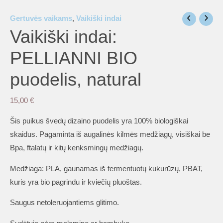
Gertuvės vaikams
,
Vaikiški indai
Vaikiški indai:
PELLIANNI BIO
puodelis, natural
15,00
€
Šis puikus švedų dizaino puodelis yra 100% biologiškai
skaidus. Pagaminta iš augalinės kilmės medžiagų, visiškai be
Bpa, ftalatų ir kitų kenksmingų medžiagų.
Medžiaga: PLA, gaunamas iš fermentuotų kukurūzų, PBAT,
kuris yra bio pagrindu ir kviečių pluoštas.
Saugus netoleruojantiems glitimo.