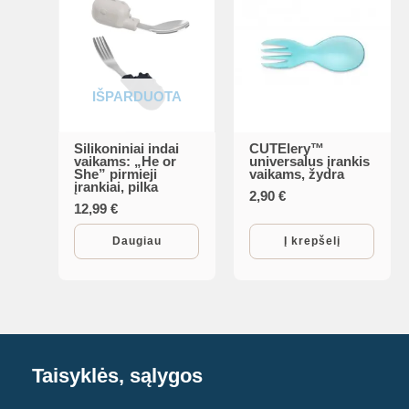
IŠPARDUOTA
Silikoniniai indai
CUTElery™
vaikams: „He or
universalus įrankis
She” pirmieji
vaikams, žydra
įrankiai, pilka
2,90
€
12,99
€
Daugiau
Į krepšelį
Taisyklės, sąlygos