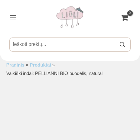
Pereiti
prie
turinio
Main
Menu
Products
search
Pradinis
Produktai
is
Vaikiški indai: PELLIANNI BIO puodelis, natural
is
is
is