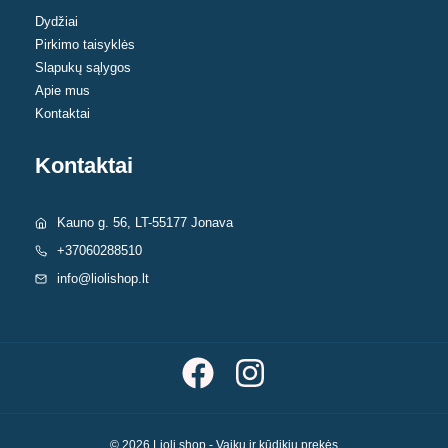
Dydžiai
Pirkimo taisyklės
Slapukų sąlygos
Apie mus
Kontaktai
Kontaktai
Kauno g. 56, LT-55177 Jonava
+37060288510
info@liolishop.lt
© 2026 Lioli shop - Vaikų ir kūdikių prekės