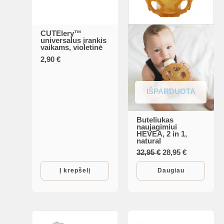
CUTElery™
universalus įrankis
vaikams, violetinė
2,90
€
IŠPARDUOTA
Buteliukas
naujagimiui
HEVEA, 2 in 1,
natural
Original
Current
32,95
€
28,95
€
price
price
was:
is:
Į krepšelį
Daugiau
32,95 €.
28,95 €.