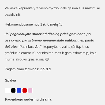
range:
Vaikiška kepuraitė yra vieno dydžio, gale galima susimažinti ar
9,90 €
pasididinti.
through
10,90 €
Rekomenduojame nuo 1 iki 6 metų 🙂
Jei pageidaujate suderinti dizainą prieš gaminant, po
užsakymo patvirtinimo nepamirškite patikrinti el. pašto
dėžutės.
Pasirikus „Ne”, kepurytės dizainą (šriftą, kitus
grafinius elementus) parinksime mes ir gaminsime taip, kaip
mums atrodys gražiausiai 🙂
Pagaminimo terminas: 2-5 d.d
Spalva
Pageidauju suderinti dizainą