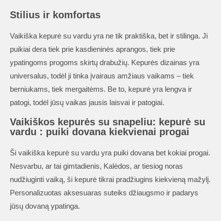
Stilius ir komfortas
Vaikiška kepurė su vardu yra ne tik praktiška, bet ir stilinga. Ji
puikiai dera tiek prie kasdieninės aprangos, tiek prie
ypatingoms progoms skirtų drabužių. Kepurės dizainas yra
universalus, todėl ji tinka įvairaus amžiaus vaikams – tiek
berniukams, tiek mergaitėms. Be to, kepurė yra lengva ir
patogi, todėl jūsų vaikas jausis laisvai ir patogiai.
Vaikiškos kepurės su snapeliu: kepurė su
vardu : puiki dovana kiekvienai progai
Ši vaikiška kepurė su vardu yra puiki dovana bet kokiai progai.
Nesvarbu, ar tai gimtadienis, Kalėdos, ar tiesiog noras
nudžiuginti vaiką, ši kepurė tikrai pradžiugins kiekvieną mažylį.
Personalizuotas aksesuaras suteiks džiaugsmo ir padarys
jūsų dovaną ypatinga.