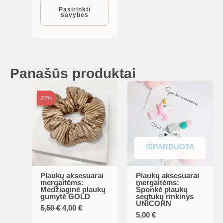
multiple
Pasirinkti
savybes
variants.
The
options
may
Panašūs produktai
be
chosen
-27%
-27%
on
the
product
page
IŠPARDUOTA
Plaukų aksesuarai
Plaukų aksesuarai
mergaitėms:
mergaitėms:
Medžiaginė plaukų
Šponkė plaukų
gumytė GOLD
segtukų rinkinys
UNICORN
Original
Current
5,50
€
4,00
€
5,00
€
price
price