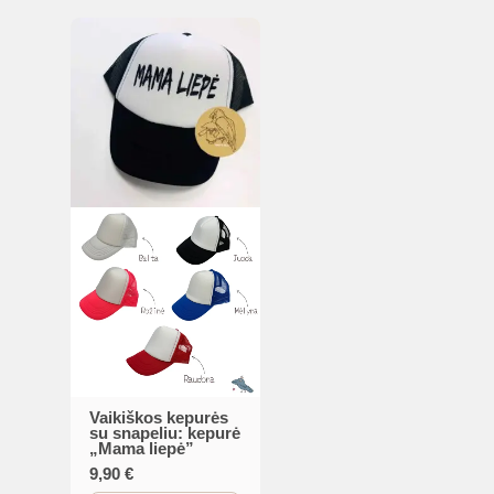
options
options
may
may
be
be
chosen
chosen
on
on
the
the
product
product
page
page
Vaikiškos kepurės
This
su snapeliu: kepurė
„Mama liepė”
product
9,90
€
has