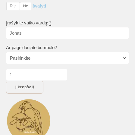
Išvalyti
Taip
Ne
Įrašykite vaiko vardą:
*
Ar pageidaujate bumbulo?
produkto
kiekis:
Į krepšelį
Vaikiškos
kepurės
su
snapeliu:
kepurė
su