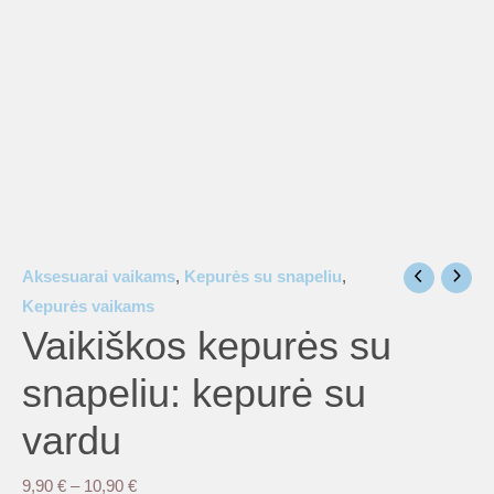
Aksesuarai vaikams
,
Kepurės su snapeliu
,
Kepurės vaikams
Vaikiškos kepurės su
snapeliu: kepurė su
vardu
Price
9,90
€
–
10,90
€