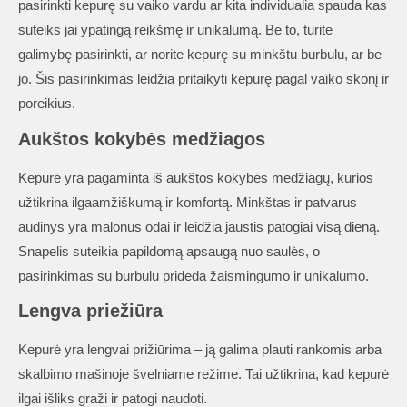
pasirinkti kepurę su vaiko vardu ar kita individualia spauda kas
suteiks jai ypatingą reikšmę ir unikalumą. Be to, turite
galimybę pasirinkti, ar norite kepurę su minkštu burbulu, ar be
jo. Šis pasirinkimas leidžia pritaikyti kepurę pagal vaiko skonį ir
poreikius.
Aukštos kokybės medžiagos
Kepurė yra pagaminta iš aukštos kokybės medžiagų, kurios
užtikrina ilgaamžiškumą ir komfortą. Minkštas ir patvarus
audinys yra malonus odai ir leidžia jaustis patogiai visą dieną.
Snapelis suteikia papildomą apsaugą nuo saulės, o
pasirinkimas su burbulu prideda žaismingumo ir unikalumo.
Lengva priežiūra
Kepurė yra lengvai prižiūrima – ją galima plauti rankomis arba
skalbimo mašinoje švelniame režime. Tai užtikrina, kad kepurė
ilgai išliks graži ir patogi naudoti.