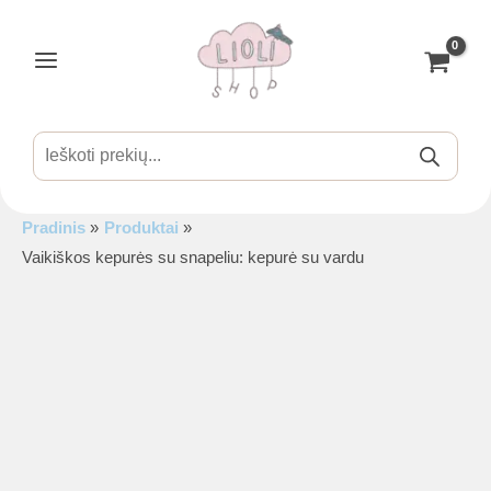
Pereiti
prie
turinio
Main
Menu
Products
search
Pradinis
Produktai
is
Vaikiškos kepurės su snapeliu: kepurė su vardu
is
is
is