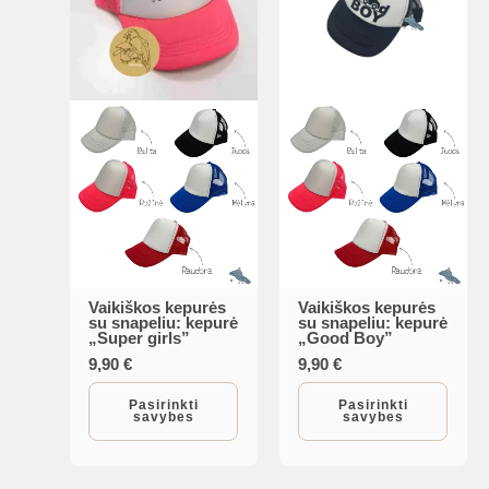
Vaikiškos kepurės
Vaikiškos kepurės
This
This
su snapeliu: kepurė
su snapeliu: kepurė
„Super girls”
„Good Boy”
product
product
9,90
€
9,90
€
has
has
multiple
multiple
Pasirinkti
Pasirinkti
savybes
savybes
variants.
variants.
The
The