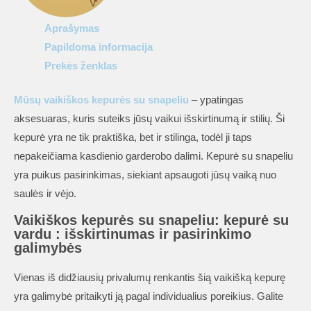
vardu
Aprašymas
Papildoma informacija
Prekės ženklas
Mūsų vaikiškos kepurės su snapeliu
– ypatingas
aksesuaras, kuris suteiks jūsų vaikui išskirtinumą ir stilių. Ši
kepurė yra ne tik praktiška, bet ir stilinga, todėl ji taps
nepakeičiama kasdienio garderobo dalimi. Kepurė su snapeliu
yra puikus pasirinkimas, siekiant apsaugoti jūsų vaiką nuo
saulės ir vėjo.
Vaikiškos kepurės su snapeliu: kepurė su
vardu : išskirtinumas ir pasirinkimo
galimybės
Vienas iš didžiausių privalumų renkantis šią vaikišką kepurę
yra galimybė pritaikyti ją pagal individualius poreikius. Galite