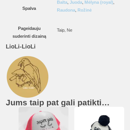
Balta
,
Juoda
,
Mėlyna (royal)
,
Spalva
Raudona
,
Rožinė
Pageidauju
Taip, Ne
suderinti dizainą
LioLi-LioLi
Jums taip pat gali patikti…