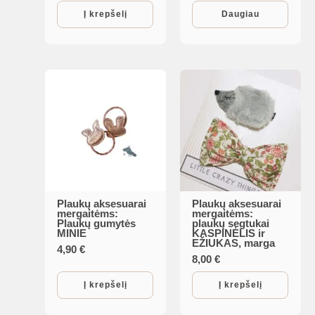
was:
is:
Į krepšelį
Daugiau
5,50 €.
4,00 €.
Plaukų aksesuarai
Plaukų aksesuarai
mergaitėms:
mergaitėms:
Plaukų gumytės
plaukų segtukai
MINIE
KASPINĖLIS ir
EŽIUKAS, marga
4,90
€
8,00
€
Į krepšelį
Į krepšelį