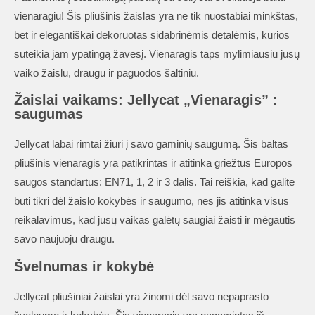
Jellycat
vienaragiu! Šis pliušinis žaislas yra ne tik nuostabiai minkštas,
„Vienaragis”
bet ir elegantiškai dekoruotas sidabrinėmis detalėmis, kurios
suteikia jam ypatingą žavesį. Vienaragis taps mylimiausiu jūsų
vaiko žaislu, draugu ir paguodos šaltiniu.
Žaislai vaikams: Jellycat „Vienaragis” :
saugumas
Jellycat labai rimtai žiūri į savo gaminių saugumą. Šis baltas
pliušinis vienaragis yra patikrintas ir atitinka griežtus Europos
saugos standartus: EN71, 1, 2 ir 3 dalis. Tai reiškia, kad galite
būti tikri dėl žaislo kokybės ir saugumo, nes jis atitinka visus
reikalavimus, kad jūsų vaikas galėtų saugiai žaisti ir mėgautis
savo naujuoju draugu.
Švelnumas ir kokybė
Jellycat pliušiniai žaislai yra žinomi dėl savo nepaprasto