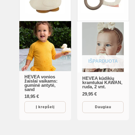
IŠPARDUOTA
HEVEA vonios
HEVEA kūdikių
žaislai vaikams:
kramtukai KAWAN,
guminė antytė,
ruda, 2 vnt.
sand
29,95
€
18,95
€
Į krepšelį
Daugiau