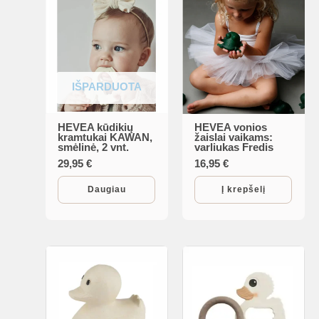
IŠPARDUOTA
HEVEA kūdikių
HEVEA vonios
kramtukai KAWAN,
žaislai vaikams:
smėlinė, 2 vnt.
varliukas Fredis
29,95
€
16,95
€
Daugiau
Į krepšelį