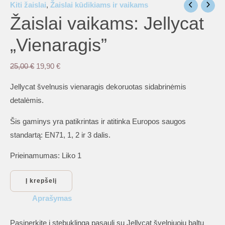
Kiti žaislai
,
Žaislai kūdikiams ir vaikams
Žaislai vaikams: Jellycat
„Vienaragis”
Original
Current
25,00
€
19,90
€
price
price
Jellycat švelnusis vienaragis dekoruotas sidabrinėmis
was:
is:
detalėmis.
25,00 €.
19,90 €.
Šis gaminys yra patikrintas ir atitinka Europos saugos
standartą: EN71, 1, 2 ir 3 dalis.
Prieinamumas:
Liko 1
produkto
Į krepšelį
kiekis:
Aprašymas
Žaislai
vaikams:
Pasinerkite į stebuklingą pasaulį su Jellycat švelniuoju baltu