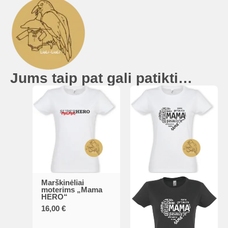
Jums taip pat gali patikti…
Marškinėliai
This
moterims „Mama
HERO“
product
16,00
€
has
multiple