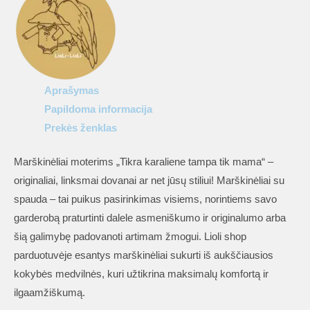
karaliene
tampa
tik
mama“
Aprašymas
Papildoma informacija
Prekės ženklas
Marškinėliai moterims „Tikra karaliene tampa tik mama“ –
originaliai, linksmai dovanai ar net jūsų stiliui! Marškinėliai su
spauda – tai puikus pasirinkimas visiems, norintiems savo
garderobą praturtinti dalele asmeniškumo ir originalumo arba
šią galimybę padovanoti artimam žmogui. Lioli shop
parduotuvėje esantys marškinėliai sukurti iš aukščiausios
kokybės medvilnės, kuri užtikrina maksimalų komfortą ir
ilgaamžiškumą.