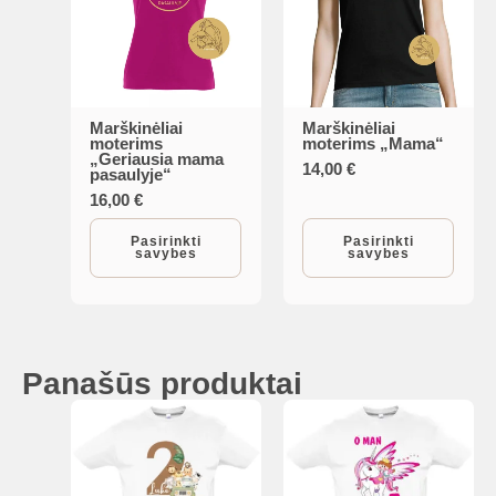
Marškinėliai
Marškinėliai
This
This
moterims
moterims „Mama“
„Geriausia mama
product
product
14,00
€
pasaulyje“
has
has
16,00
€
multiple
multiple
Pasirinkti
Pasirinkti
variants.
variants.
savybes
savybes
The
The
options
options
may
may
be
be
Panašūs produktai
chosen
chosen
on
on
the
the
product
product