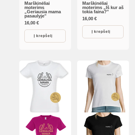
page
Marškinėliai
Marškinėliai
moterims
moterims „Iš kur aš
„Geriausia mama
tokia faina?“
pasaulyje“
16,00
€
16,00
€
Į krepšelį
Į krepšelį