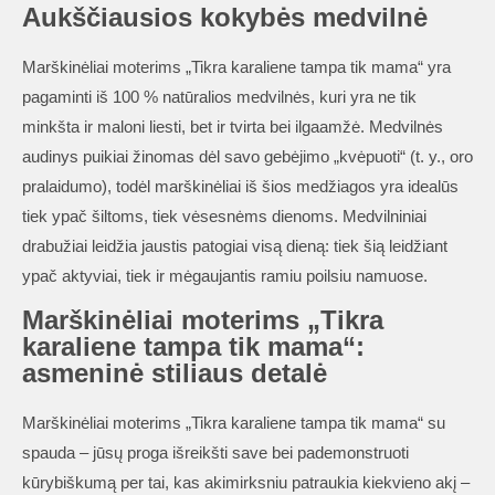
Aukščiausios kokybės medvilnė
Marškinėliai moterims „Tikra karaliene tampa tik mama“ yra
pagaminti iš 100 % natūralios medvilnės, kuri yra ne tik
minkšta ir maloni liesti, bet ir tvirta bei ilgaamžė. Medvilnės
audinys puikiai žinomas dėl savo gebėjimo „kvėpuoti“ (t. y., oro
pralaidumo), todėl marškinėliai iš šios medžiagos yra idealūs
tiek ypač šiltoms, tiek vėsesnėms dienoms. Medvilniniai
drabužiai leidžia jaustis patogiai visą dieną: tiek šią leidžiant
ypač aktyviai, tiek ir mėgaujantis ramiu poilsiu namuose.
Marškinėliai moterims „Tikra
karaliene tampa tik mama“:
asmeninė stiliaus detalė
Marškinėliai moterims „Tikra karaliene tampa tik mama“ su
spauda – jūsų proga išreikšti save bei pademonstruoti
kūrybiškumą per tai, kas akimirksniu patraukia kiekvieno akį –