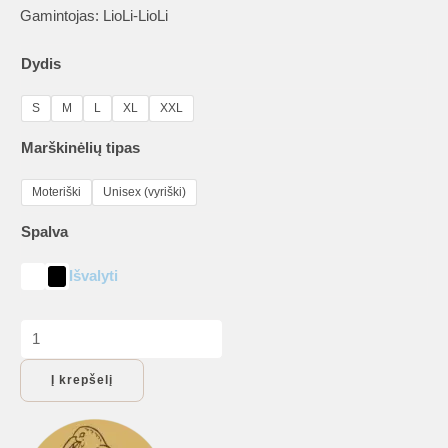
Gamintojas: LioLi-LioLi
Dydis
S
M
L
XL
XXL
Marškinėlių tipas
Moteriški
Unisex (vyriški)
Spalva
Išvalyti
produkto
kiekis:
Į krepšelį
Marškinėliai
moterims
„Tikra