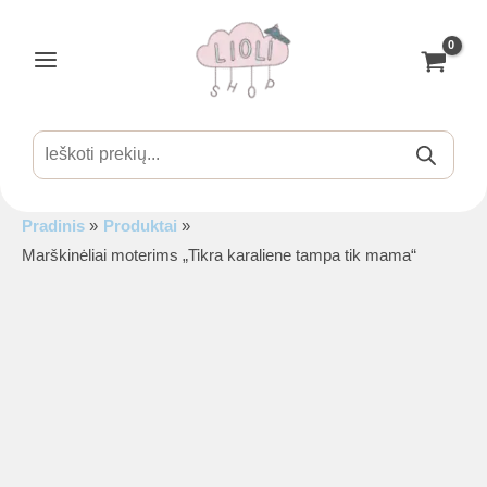
Pereiti
prie
turinio
Main
Menu
Products
search
Pradinis
Produktai
is
Marškinėliai moterims „Tikra karaliene tampa tik mama“
is
is
is