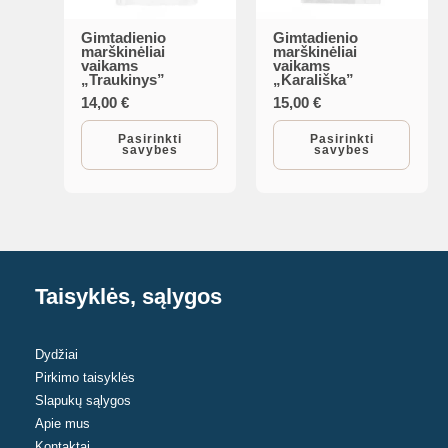
page
page
Gimtadienio
Gimtadienio
This
This
marškinėliai
marškinėliai
vaikams
vaikams
product
product
„Traukinys”
„Karališka”
has
has
14,00
€
15,00
€
multiple
multiple
Pasirinkti
Pasirinkti
savybes
savybes
variants.
variants.
The
The
options
options
may
may
be
be
chosen
chosen
Taisyklės, sąlygos
on
on
the
the
Dydžiai
product
product
Pirkimo taisyklės
page
page
Slapukų sąlygos
Apie mus
Kontaktai