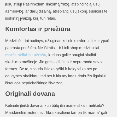
jūsų stilių! Pasirinkdami linksmą frazę, atspindinčią jūsų
asmenybę, ar dailų dizainą, atliepiantį jūsų skonį, susikursite
išskirtinį įvaizdį, kurį turi retas.
Komfortas ir priežiūra
Medvilnė – tai audinys, džiuginantis tiek komfortu, tiek ir ypač
paprasta priežiūra. Ne išimtis – ir Lioli shop medvilniniai
marškinėliai su užrašu
, kuriuos galite saugiai skalbti
skalbimo mašinoje. Jie greitai džiūsta ir nepraranda savo
formos. Be to, spauda išlieka ryški ir kokybiška net po
daugybės skalbimų, tad net ir itin mylimas drabužis ilgainiui
išsaugos nepriekaištingą išvaizdą.
Originali dovana
Ketinate įteikti dovaną, kuri būtų itin asmeniška ir netikėta?
Marškinėliai moterims „Tikra karaliene tampa tik mama“ gali