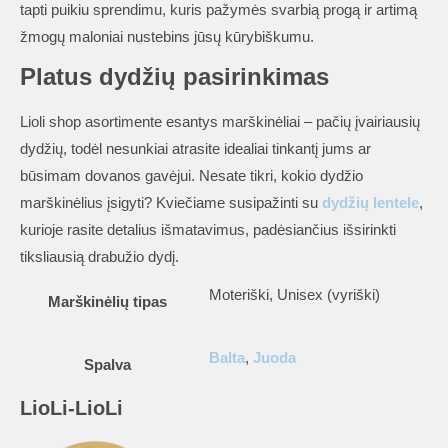
tapti puikiu sprendimu, kuris pažymės svarbią progą ir artimą
žmogų maloniai nustebins jūsų kūrybiškumu.
Platus dydžių pasirinkimas
Lioli shop asortimente esantys marškinėliai – pačių įvairiausių
dydžių, todėl nesunkiai atrasite idealiai tinkantį jums ar
būsimam dovanos gavėjui. Nesate tikri, kokio dydžio
marškinėlius įsigyti? Kviečiame susipažinti su
dydžių lentele
,
kurioje rasite detalius išmatavimus, padėsiančius išsirinkti
tiksliausią drabužio dydį.
Moteriški, Unisex (vyriški)
Marškinėlių tipas
Balta
,
Juoda
Spalva
LioLi-LioLi