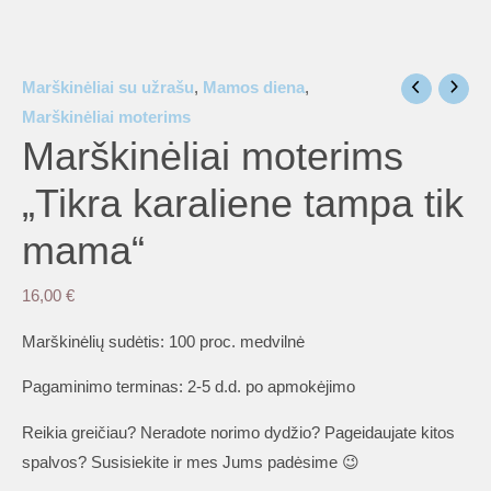
Marškinėliai su užrašu
,
Mamos diena
,
Marškinėliai moterims
Marškinėliai moterims
„Tikra karaliene tampa tik
mama“
16,00
€
Marškinėlių sudėtis: 100 proc. medvilnė
Pagaminimo terminas: 2-5 d.d. po apmokėjimo
Reikia greičiau? Neradote norimo dydžio? Pageidaujate kitos
spalvos? Susisiekite ir mes Jums padėsime 😉