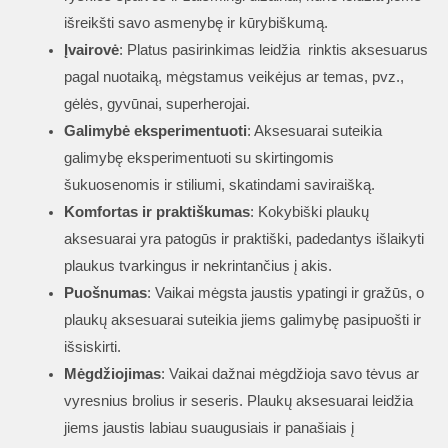
išreikšti savo asmenybę ir kūrybiškumą.
Įvairovė
: Platus pasirinkimas leidžia rinktis aksesuarus
pagal nuotaiką, mėgstamus veikėjus ar temas, pvz.,
gėlės, gyvūnai, superherojai.
Galimybė eksperimentuoti
: Aksesuarai suteikia
galimybę eksperimentuoti su skirtingomis
šukuosenomis ir stiliumi, skatindami saviraišką.
Komfortas ir praktiškumas
: Kokybiški plaukų
aksesuarai yra patogūs ir praktiški, padedantys išlaikyti
plaukus tvarkingus ir nekrintančius į akis.
Puošnumas
: Vaikai mėgsta jaustis ypatingi ir gražūs, o
plaukų aksesuarai suteikia jiems galimybę pasipuošti ir
išsiskirti.
Mėgdžiojimas
: Vaikai dažnai mėgdžioja savo tėvus ar
vyresnius brolius ir seseris. Plaukų aksesuarai leidžia
jiems jaustis labiau suaugusiais ir panašiais į