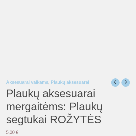
is
is
is
Aksesuarai vaikams
,
Plaukų aksesuarai
is
Plaukų aksesuarai
mergaitėms: Plaukų
is
segtukai ROŽYTĖS
5,00
€