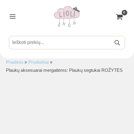
Pereiti
prie
turinio
Main
Menu
Products
search
Pradinis
Produktai
is
Plaukų aksesuarai mergaitėms: Plaukų segtukai ROŽYTĖS
is
is
is