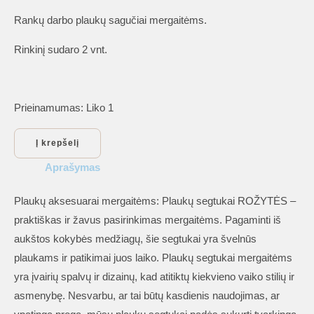
Rankų darbo plaukų sagučiai mergaitėms.
Rinkinį sudaro 2 vnt.
Prieinamumas:
Liko 1
produkto
Į krepšelį
kiekis:
Aprašymas
Plaukų
aksesuarai
Plaukų aksesuarai mergaitėms: Plaukų segtukai ROŽYTĖS –
mergaitėms:
praktiškas ir žavus pasirinkimas mergaitėms. Pagaminti iš
Plaukų
aukštos kokybės medžiagų, šie segtukai yra švelnūs
segtukai
plaukams ir patikimai juos laiko. Plaukų segtukai mergaitėms
ROŽYTĖS
yra įvairių spalvų ir dizainų, kad atitiktų kiekvieno vaiko stilių ir
asmenybę. Nesvarbu, ar tai būtų kasdienis naudojimas, ar