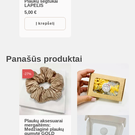
Plaukų segtukai
LAPELIS
5,00
€
Į krepšelį
Panašūs produktai
-27%
-27%
Plaukų aksesuarai
mergaitėms:
Medžiaginė plaukų
gumytė GOLD