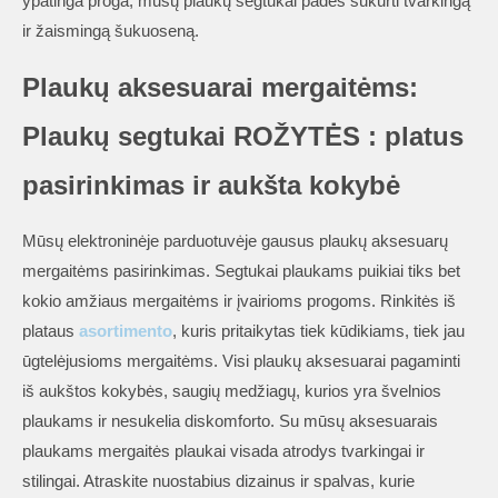
ypatinga proga, mūsų plaukų segtukai padės sukurti tvarkingą
ir žaismingą šukuoseną.
Plaukų aksesuarai mergaitėms:
Plaukų segtukai ROŽYTĖS : platus
pasirinkimas ir aukšta kokybė
Mūsų elektroninėje parduotuvėje gausus plaukų aksesuarų
mergaitėms pasirinkimas. Segtukai plaukams puikiai tiks bet
kokio amžiaus mergaitėms ir įvairioms progoms. Rinkitės iš
plataus
asortimento
, kuris pritaikytas tiek kūdikiams, tiek jau
ūgtelėjusioms mergaitėms. Visi plaukų aksesuarai pagaminti
iš aukštos kokybės, saugių medžiagų, kurios yra švelnios
plaukams ir nesukelia diskomforto. Su mūsų aksesuarais
plaukams mergaitės plaukai visada atrodys tvarkingai ir
stilingai. Atraskite nuostabius dizainus ir spalvas, kurie