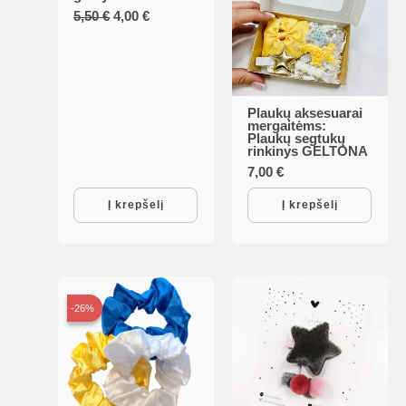
Original
Current
5,50
€
4,00
€
price
price
was:
is:
5,50 €.
4,00 €.
Plaukų aksesuarai
mergaitėms:
Plaukų segtukų
rinkinys GELTONA
7,00
€
Į krepšelį
Į krepšelį
-26%
-26%