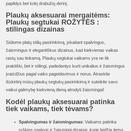
papildys bet kokį drabužių derinį.
Plaukų aksesuarai mergaitėms:
Plaukų segtukai ROŽYTĖS
:
stilingas dizainas
Siūlome platų stilių pasirinkimą, įskaitant spalvingus,
žaismingus ir elegantiškus dizainus, kad kiekvienas vaikas
rastų sau tinkamą. Plaukų segtukai vaikams yra ne tik
praktiški, bet ir stilingi, padedantys kurti unikalius ir žaismingus
įvaizdžius pagal vaiko pageidavimus ir norus. Atraskite
išskirtinį mūsų plaukų segtukų pasirinkimą ir suteikite savo
vaikui galimybę kiekvieną dieną atrodyti žaismingai!
Kodėl plaukų aksesuarai patinka
tiek vaikams, tiek tėvams?
Spalvingumas ir žaismingumas
: Vaikams patinka
ryškios spalvos ir žaismingi dizainai, kurie leidžia jiems