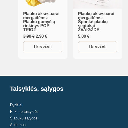
Plaukų aksesuarai
Plaukų aksesuarai
mergaitėms:
mergaitėms:
Plaukų gumyčių
Šponkė plaukų
rinkinys POP
segtukai
TRIO2
ŽVAIGŽDĖ
Original
Current
3,90
€
2,90
€
5,00
€
price
price
was:
is:
Į krepšelį
Į krepšelį
3,90 €.
2,90 €.
Taisyklės, sąlygos
Dydžiai
Pirkimo taisyklės
Slapukų sąlygos
Apie mus