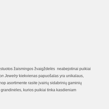
ustuotos žaismingos žvaigždelės neabejotinai puikiai
on Jewelry
kiekvienas papuošalas yra unikalaus,
Shop asortimente rasite įvairių sidabrinių gaminių
 grandinėles, kurios puikiai tinka kasdieniam