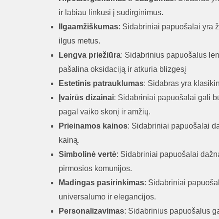
ir labiau linkusi į sudirginimus.
Ilgaamžiškumas
: Sidabriniai papuošalai yra ž
ilgus metus.
Lengva priežiūra
: Sidabrinius papuošalus lengv
pašalina oksidaciją ir atkuria blizgesį
Estetinis patrauklumas
: Sidabras yra klasikin
Įvairūs dizainai
: Sidabriniai papuošalai gali bū
pagal vaiko skonį ir amžių.
Prieinamos kainos
: Sidabriniai papuošalai d
kainą.
Simbolinė vertė
: Sidabriniai papuošalai dažna
pirmosios komunijos.
Madingas pasirinkimas
: Sidabriniai papuoša
universalumo ir elegancijos.
Personalizavimas
: Sidabrinius papuošalus ga