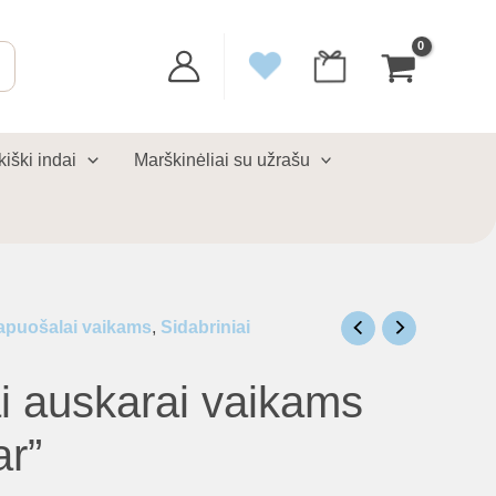
kiški indai
Marškinėliai su užrašu
apuošalai vaikams
,
Sidabriniai
ai auskarai vaikams
ar”