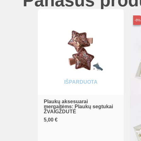
Panašūs prod
-8%
-8%
IŠPARDUOTA
Plaukų aksesuarai
mergaitėms: Plaukų segtukai
ŽVAIGŽDUTĖ
5,00
€