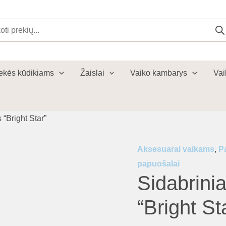
cts
ch
ekės kūdikiams
Žaislai
Vaiko kambarys
Vai
 “Bright Star”
Aksesuarai vaikams
,
P
papuošalai
Sidabrini
“Bright St