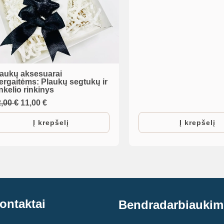
laukų aksesuarai
ergaitėms: Plaukų segtukų ir
nkelio rinkinys
Original
Current
2,00
€
11,00
€
price
price
was:
is:
Į krepšelį
Į krepšelį
12,00 €.
11,00 €.
ontaktai
Bendradarbiaukim