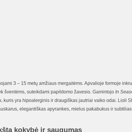
uojami 3 – 15 metų amžiaus mergaitėms. Apvalioje formoje inkr
, tiek šventėms, suteikdami papildomo žavesio. Gamintojo
In Seas
, kuris yra hipoalerginis ir draugiškas jautriai vaiko odai. Lioli 
auskarus, elegantiškas apyrankes, mielus pakabukus ir subtilias
ukšta kokybė ir saugumas