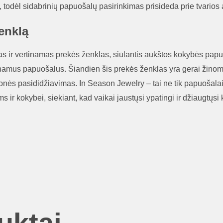
todėl sidabrinių papuošalų pasirinkimas prisideda prie tvarios a
enklą
s ir vertinamas prekės ženklas, siūlantis aukštos kokybės pap
inamus papuošalus. Šiandien šis prekės ženklas yra gerai žinomas
monės pasididžiavimas. In Season Jewelry – tai ne tik papuošalai,
ir kokybei, siekiant, kad vaikai jaustųsi ypatingi ir džiaugtųsi