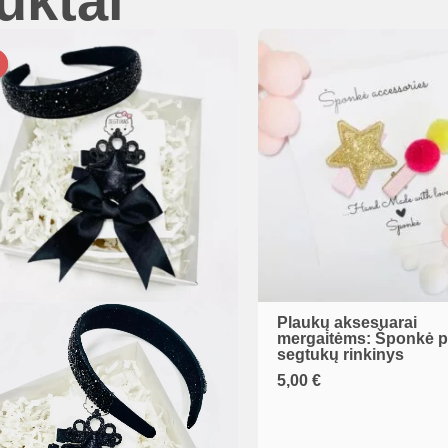
uktai
Plaukų aksesuarai
mergaitėms: Šponkė p
segtukų rinkinys
5,00
€