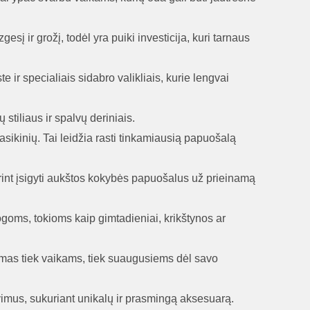
esį ir grožį, todėl yra puiki investicija, kuri tarnaus
te ir specialiais sidabro valikliais, kurie lengvai
 stiliaus ir spalvų deriniais.
lasikinių. Tai leidžia rasti tinkamiausią papuošalą
orint įsigyti aukštos kokybės papuošalus už prieinamą
ogoms, tokioms kaip gimtadieniai, krikštynos ar
kimas tiek vaikams, tiek suaugusiems dėl savo
avimus, sukuriant unikalų ir prasmingą aksesuarą.