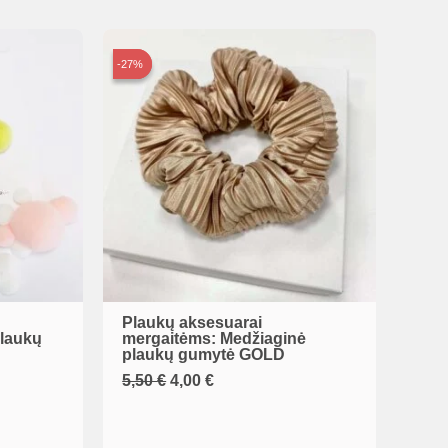
-27%
-27%
Plaukų aksesuarai
laukų
mergaitėms: Medžiaginė
plaukų gumytė GOLD
Original
Current
5,50
€
4,00
€
price
price
was:
is:
5,50 €.
4,00 €.