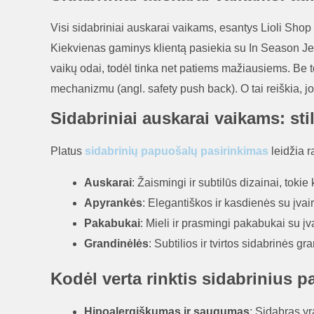
Visi sidabriniai auskarai vaikams, esantys Lioli Shop
Kiekvienas gaminys klientą pasiekia su In Season Jewe
vaikų odai, todėl tinka net patiems mažiausiems. Be 
mechanizmu (angl. safety push back). O tai reiškia, j
Sidabriniai auskarai vaikams: sti
Platus
sidabrinių papuošalų pasirinkimas
leidžia r
Auskarai
: Žaismingi ir subtilūs dizainai, tokie
Apyrankės
: Elegantiškos ir kasdienės su įvai
Pakabukai
: Mieli ir prasmingi pakabukai su įva
Grandinėlės
: Subtilios ir tvirtos sidabrinės
Kodėl verta rinktis sidabrinius
Hipoalergiškumas ir saugumas
: Sidabras yr