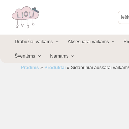
Pereiti
prie
Produ
sear
turinio
Drabužiai vaikams
Aksesuarai vaikams
Pr
Šventėms
Namams
Pradinis
Produktai
Sidabriniai auskarai vaikams