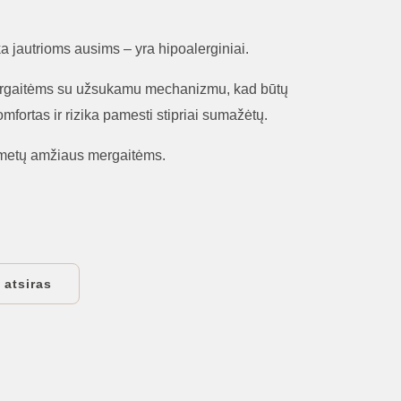
ka jautrioms ausims – yra hipoalerginiai.
ergaitėms su užsukamu mechanizmu, kad būtų
mfortas ir rizika pamesti stipriai sumažėtų.
etų amžiaus mergaitėms.