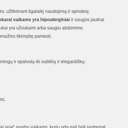
 užtikrinant ilgalaikį naudojimą ir spindesį.
skarai vaikams yra hipoalerginiai
ir saugūs jautriai
liukai yra užsukami arba saugiu atstūmimo
sumažins tikimybę pamesti.
ingų ir spalvotų iki subtilių ir elegantiškų:
ms.
 Tai ypač svarbu vaikams, kurių oda gali būti jautresnė