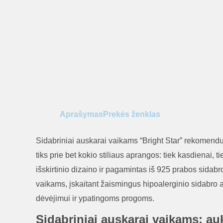
Aprašymas
Prekės ženklas
Sidabriniai auskarai vaikams “Bright Star” rekomend
tiks prie bet kokio stiliaus aprangos: tiek kasdienai
išskirtinio dizaino ir pagamintas iš 925 prabos sidabro
vaikams, įskaitant žaismingus hipoalerginio sidabro 
dėvėjimui ir ypatingoms progoms.
Sidabriniai auskarai vaikams: a