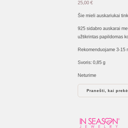
25,00
€
Šie mieli auskariukai tin
925 sidabro auskarai m
užtikrintas papildomas ko
Rekomenduojame 3-15 m
Svoris: 0,85 g
Neturime