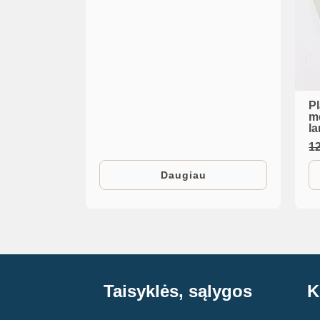
P
m
la
1
Daugiau
Taisyklės, sąlygos
K