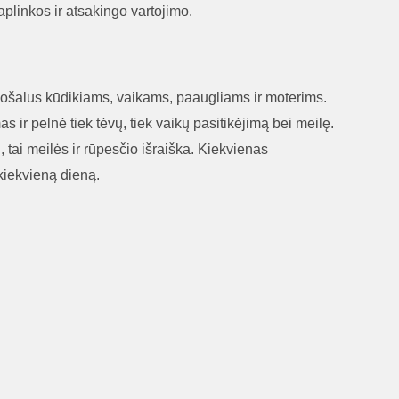
plinkos ir atsakingo vartojimo.
uošalus kūdikiams, vaikams, paaugliams ir moterims.
 ir pelnė tiek tėvų, tiek vaikų pasitikėjimą bei meilę.
 tai meilės ir rūpesčio išraiška. Kiekvienas
 kiekvieną dieną.