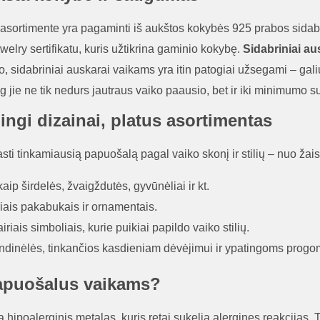
 asortimente yra pagaminti iš aukštos kokybės 925 prabos sidabro,
lry sertifikatu, kuris užtikrina gaminio kokybę.
Sidabriniai au
to, sidabriniai auskarai vaikams yra itin patogiai užsegami – ga
og jie ne tik nedurs jautraus vaiko paausio, bet ir iki minimumo 
lingi dizainai, platus asortimentas
asti tinkamiausią papuošalą pagal vaiko skonį ir stilių – nuo žaism
 kaip širdelės, žvaigždutės, gyvūnėliai ir kt.
riais pakabukais ir ornamentais.
iriais simboliais, kurie puikiai papildo vaiko stilių.
 grandinėlės, tinkančios kasdieniam dėvėjimui ir ypatingoms progo
 papuošalus vaikams?
a hipoalerginis metalas, kuris retai sukelia alergines reakcijas.