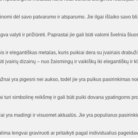
inomi dėl savo patvarumo ir atsparumo. Jie ilgai išlaiko savo blizg
a valyti ir prižiūrėti. Paprastai jie gali būti valomi švelnia šluos
is ir elegantiškas metalas, kuris puikiai dera su įvairiais drabužių
ti įvairių dizainų – nuo žaismingų ir vaikiškų iki elegantiškų ir k
ažnai yra pigesni nei aukso, todėl jie yra puikus pasirinkimas n
i turi simbolinę reikšmę ir gali būti puiki dovana ypatingoms pr
lai yra madingi ir visuomet aktualūs. Jie yra populiarus pasirin
lima lengvai graviruoti ar pritaikyti pagal individualius pageid