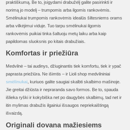
praktiškumą. Be to, įsigydami drabužėlį galite pasirinkti ir
norimą jo modelį – trumpomis arba ilgomis rankovėmis.
Smėlinukai trumpomis rankovėmis idealūs šiltesniems orams
arba vilkėjimui viduje. Tuo tarpu smėlinukai ilgomis
rankovėmis puikiai tinka šaltuoju metų laiku arba kaip
papildomas sluoksnis po kitais drabužiais.
Komfortas ir priežiūra
Medvilnė – tai audinys, džiuginantis tiek komfortu, tiek ir ypač
paprasta priežiūra. Ne išimtis – ir Lioli shop medvilniniai
smėlinukai
, kuriuos galite saugiai skalbti skalbimo mašinoje.
Jie greitai džiūsta ir nepraranda savo formos. Be to, spauda
išlieka ryški ir kokybiška net po daugybės skalbimų, tad net ir
itin mylimas drabužis ilgainiui išsaugos nepriekaištingą
išvaizdą.
Originali dovana mažiesiems