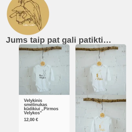
Jums taip pat gali patikti…
Velykinis
This
smėlinukas
kūdikiui „Pirmos
product
Velykos“
has
12,00
€
multiple