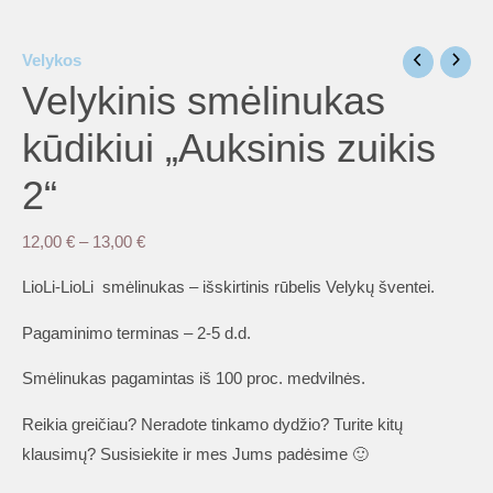
Velykos
Velykinis smėlinukas
kūdikiui „Auksinis zuikis
2“
Price
12,00
€
–
13,00
€
range:
LioLi-LioLi smėlinukas – išskirtinis rūbelis Velykų šventei.
12,00 €
through
Pagaminimo terminas – 2-5 d.d.
13,00 €
Smėlinukas pagamintas iš 100 proc. medvilnės.
Reikia greičiau? Neradote tinkamo dydžio? Turite kitų
klausimų? Susisiekite ir mes Jums padėsime 🙂