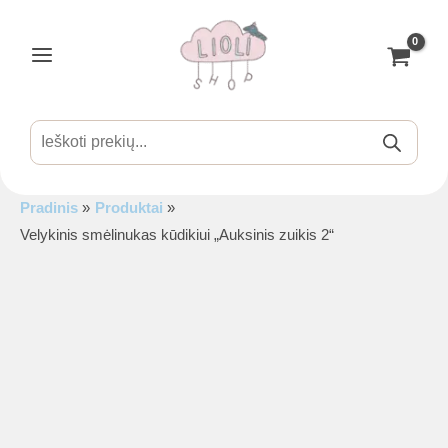
Pereiti
prie
turinio
Main
Menu
Products
search
Pradinis
Produktai
is
Velykinis smėlinukas kūdikiui „Auksinis zuikis 2“
is
is
is