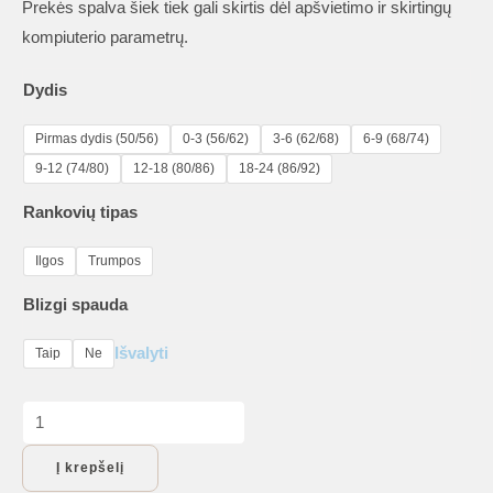
Prekės spalva šiek tiek gali skirtis dėl apšvietimo ir skirtingų
kompiuterio parametrų.
Dydis
Pirmas dydis (50/56)
0-3 (56/62)
3-6 (62/68)
6-9 (68/74)
9-12 (74/80)
12-18 (80/86)
18-24 (86/92)
Rankovių tipas
Ilgos
Trumpos
Blizgi spauda
Išvalyti
Taip
Ne
produkto
kiekis:
Į krepšelį
Velykinis