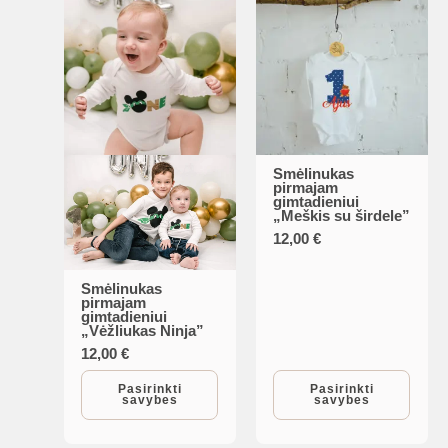
on
on
the
the
product
product
page
page
Smėlinukas
This
pirmajam
gimtadieniui
product
„Meškis su širdele”
has
12,00
€
multiple
variants.
Smėlinukas
This
pirmajam
The
gimtadieniui
product
„Vėžliukas Ninja”
options
has
12,00
€
may
multiple
Pasirinkti
Pasirinkti
be
savybes
savybes
variants.
chosen
The