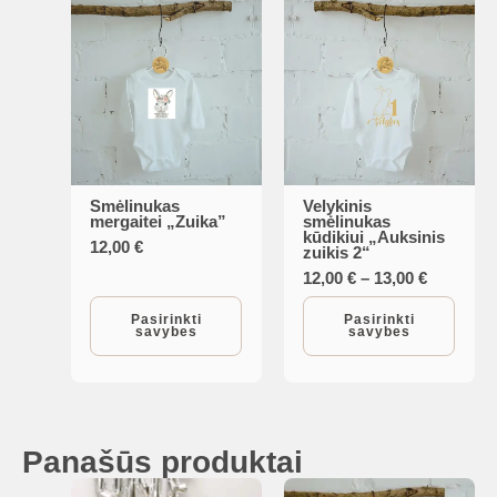
Smėlinukas
Velykinis
This
This
mergaitei „Zuika”
smėlinukas
kūdikiui „Auksinis
product
product
12,00
€
zuikis 2“
has
has
Price
12,00
€
–
13,00
€
range:
multiple
multiple
12,00 €
Pasirinkti
Pasirinkti
variants.
variants.
savybes
savybes
through
13,00 €
The
The
options
options
may
may
be
be
Panašūs produktai
chosen
chosen