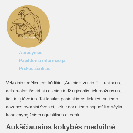
smėlinukas
kūdikiui
„Auksinis
zuikis
2“
Aprašymas
Papildoma informacija
Prekės ženklas
Velykinis smėlinukas kūdikiui „Auksinis zuikis 2“ – unikalus,
dekoruotas išskirtiniu dizainu ir džiuginantis tiek mažuosius,
tiek ir jų tėvelius. Tai tobulas pasirinkimas tiek ieškantiems
dovanos svarbiai šventei, tiek ir norintiems papuošti mažylio
kasdienybę žaismingu stiliaus akcentu.
Aukščiausios kokybės medvilnė