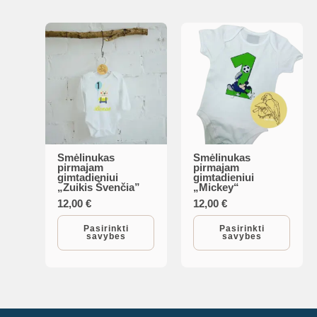
on
options
the
may
product
be
page
chosen
on
the
product
page
Smėlinukas
Smėlinukas
This
This
pirmajam
pirmajam
gimtadieniui
gimtadieniui
product
product
„Zuikis Švenčia”
„Mickey“
has
has
12,00
€
12,00
€
multiple
multiple
Pasirinkti
Pasirinkti
savybes
savybes
variants.
variants.
The
The
options
options
may
may
be
be