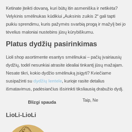
Ketinate įteikti dovaną, kuri būtų itin asmeniška ir netikėta?
Velykinis smėlinukas kūdikiui „Auksinis zuikis 2“ gali tapti
puikiu sprendimu, kuris pažymės svarbią progą ir mažylį bei jo
tėvelius maloniai nustebins jūsų kūrybiškumu.
Platus dydžių pasirinkimas
Lioli shop asortimente esantys smėlinukai – pačių įvairiausių
dydžių, todėl nesunkiai atrasite idealiai tinkantį jūsų mažajam.
Nesate tikri, kokio dydžio smėlinuką įsigyti? Kviečiame
susipažinti su
dydžių lentele
, kurioje rasite detalius
išmatavimus, padėsiančius išsirinkti tiksliausią drabužio dydį.
Taip, Ne
Blizgi spauda
LioLi-LioLi