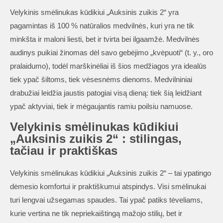
Velykinis smėlinukas kūdikiui „Auksinis zuikis 2“ yra
pagamintas iš 100 % natūralios medvilnės, kuri yra ne tik
minkšta ir maloni liesti, bet ir tvirta bei ilgaamžė. Medvilnės
audinys puikiai žinomas dėl savo gebėjimo „kvėpuoti“ (t. y., oro
pralaidumo), todėl marškinėliai iš šios medžiagos yra idealūs
tiek ypač šiltoms, tiek vėsesnėms dienoms. Medvilniniai
drabužiai leidžia jaustis patogiai visą dieną: tiek šią leidžiant
ypač aktyviai, tiek ir mėgaujantis ramiu poilsiu namuose.
Velykinis smėlinukas kūdikiui
„Auksinis zuikis 2“ : stilingas,
tačiau ir praktiškas
Velykinis smėlinukas kūdikiui „Auksinis zuikis 2“ – tai ypatingo
dėmesio komfortui ir praktiškumui atspindys. Visi smėlinukai
turi lengvai užsegamas spaudes. Tai ypač patiks tėveliams,
kurie vertina ne tik nepriekaištingą mažojo stilių, bet ir