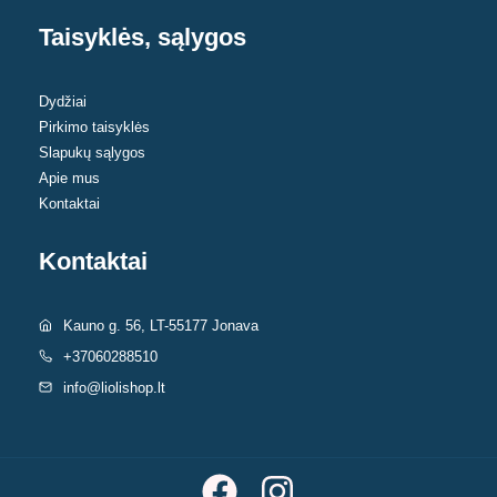
chosen
chosen
Taisyklės, sąlygos
on
on
the
the
Dydžiai
product
product
Pirkimo taisyklės
page
page
Slapukų sąlygos
Apie mus
Kontaktai
Kontaktai
Kauno g. 56, LT-55177 Jonava
+37060288510
info@liolishop.lt