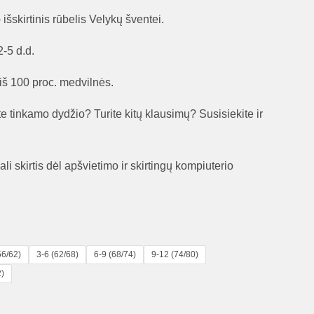
išskirtinis rūbelis Velykų šventei.
-5 d.d.
š 100 proc. medvilnės.
e tinkamo dydžio? Turite kitų klausimų? Susisiekite ir
li skirtis dėl apšvietimo ir skirtingų kompiuterio
56/62)
3-6 (62/68)
6-9 (68/74)
9-12 (74/80)
2)