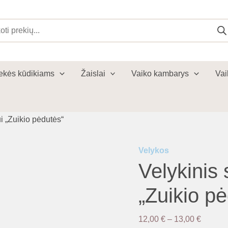
cts
ch
ekės kūdikiams
Žaislai
Vaiko kambarys
Vai
i „Zuikio pėdutės“
Velykos
Velykinis 
„Zuikio p
Price
12,00
€
–
13,00
€