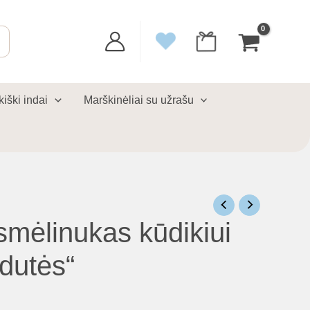
kiški indai
Marškinėliai su užrašu
smėlinukas kūdikiui
ėdutės“