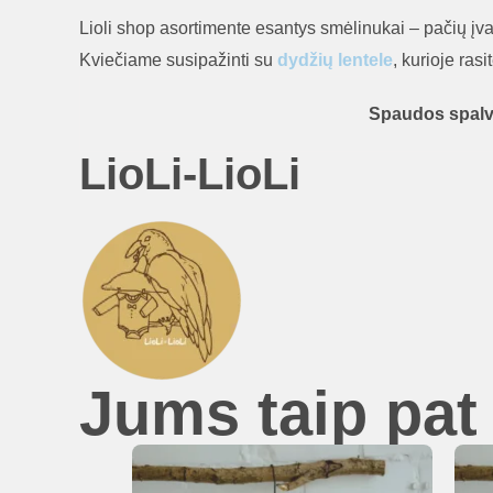
Lioli shop asortimente esantys smėlinukai – pačių įvai
Kviečiame susipažinti su
dydžių lentele
, kurioje ras
Spaudos spal
LioLi-LioLi
Jums taip pat 