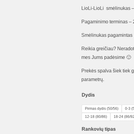
range:
LioLi-LioLi smėlinukas – 
12,00 €
through
Pagaminimo terminas – 2
13,00 €
Smėlinukas pagamintas i
Reikia greičiau? Neradot
mes Jums padėsime 🙂
Prekės spalva šiek tiek ga
parametrų.
Dydis
Pirmas dydis (50/56)
0-3 (
12-18 (80/86)
18-24 (86/9
Rankovių tipas