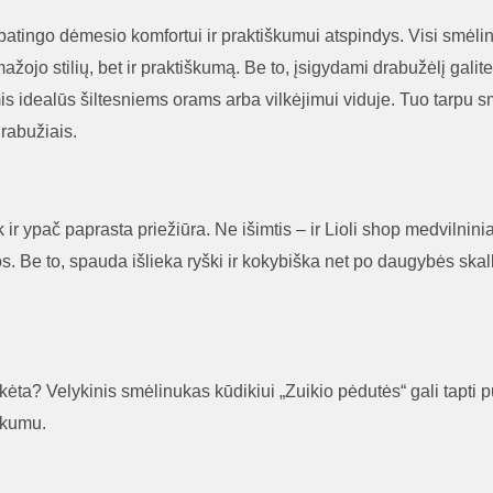
ypatingo dėmesio komfortui ir praktiškumui atspindys. Visi smėl
mažojo stilių, bet ir praktiškumą. Be to, įsigydami drabužėlį galit
idealūs šiltesniems orams arba vilkėjimui viduje. Tuo tarpu sm
rabužiais.
k ir ypač paprasta priežiūra. Ne išimtis – ir Lioli shop medvilnini
s. Be to, spauda išlieka ryški ir kokybiška net po daugybės skalbi
etikėta? Velykinis smėlinukas kūdikiui „Zuikio pėdutės“ gali tapti
škumu.