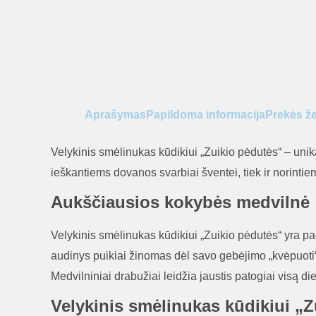
Aprašymas
Papildoma informacija
Prekės ž
Velykinis smėlinukas kūdikiui „Zuikio pėdutės“ – unikal
ieškantiems dovanos svarbiai šventei, tiek ir norinti
Aukščiausios kokybės medvilnė
Velykinis smėlinukas kūdikiui „Zuikio pėdutės“ yra pag
audinys puikiai žinomas dėl savo gebėjimo „kvėpuoti“ 
Medvilniniai drabužiai leidžia jaustis patogiai visą di
Velykinis smėlinukas kūdikiui „Zu