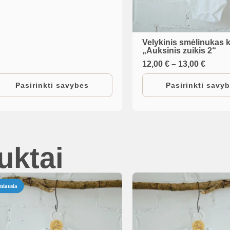
ay
e
hosen
Velykinis smėlinukas k
This
n
„Auksinis zuikis 2“
product
Price
12,00
€
–
13,00
€
e
range
has
oduct
12,00 
Pasirinkti savybes
Pasirinkti savy
multiple
throu
age
13,00 
variants.
The
options
uktai
may
be
chosen
miausia
on
the
product