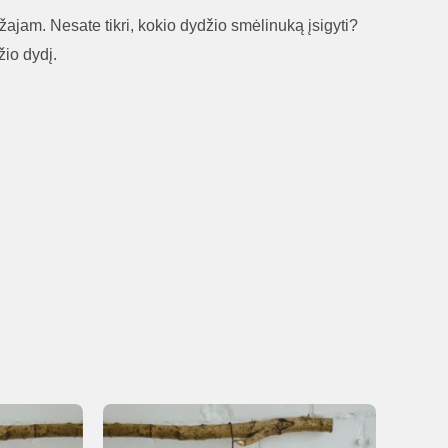
ažajam. Nesate tikri, kokio dydžio smėlinuką įsigyti?
žio dydį.