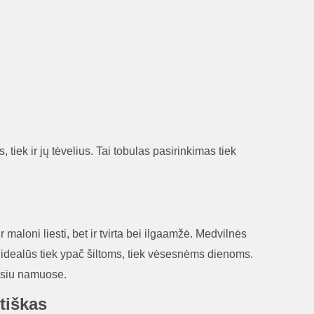
tiek ir jų tėvelius. Tai tobulas pasirinkimas tiek
maloni liesti, bet ir tvirta bei ilgaamžė. Medvilnės
a idealūs tiek ypač šiltoms, tiek vėsesnėms dienoms.
oilsiu namuose.
ktiškas