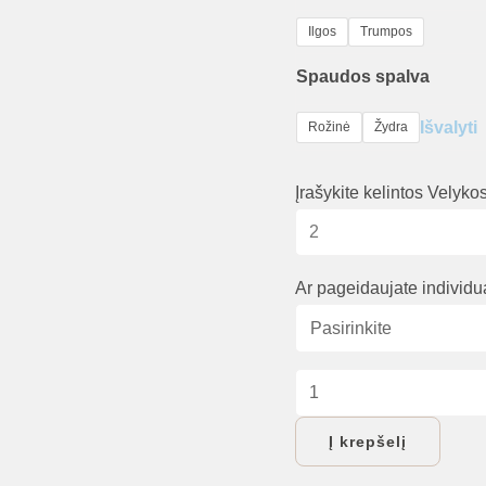
Ilgos
Trumpos
Spaudos spalva
Išvalyti
Rožinė
Žydra
Įrašykite kelintos Velykos
Ar pageidaujate individ
produkto
kiekis:
Į krepšelį
Velykinis
smėlinukas