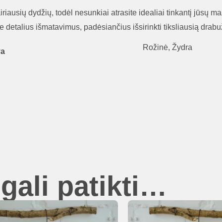
riausių dydžių, todėl nesunkiai atrasite idealiai tinkantį jūsų m
ite detalius išmatavimus, padėsiančius išsirinkti tiksliausią drabu
Rožinė, Žydra
va
gali patikti…