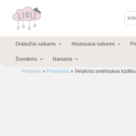
Pereiti
prie
Produ
sear
turinio
Drabužiai vaikams
Aksesuarai vaikams
Pr
Šventėms
Namams
Pradinis
Produktai
Velykinis smėlinukas kūdikiu