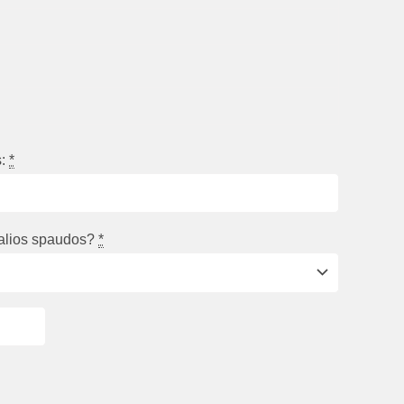
:
*
ualios spaudos?
*