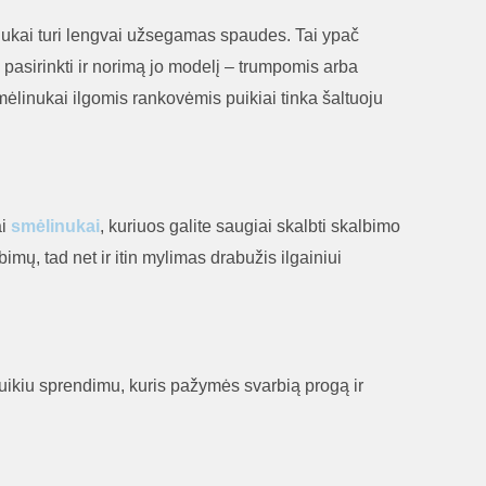
inukai turi lengvai užsegamas spaudes. Tai ypač
e pasirinkti ir norimą jo modelį – trumpomis arba
ėlinukai ilgomis rankovėmis puikiai tinka šaltuoju
ai
smėlinukai
, kuriuos galite saugiai skalbti skalbimo
mų, tad net ir itin mylimas drabužis ilgainiui
 puikiu sprendimu, kuris pažymės svarbią progą ir