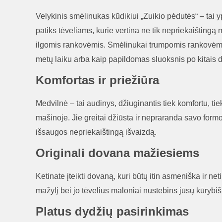
Velykinis smėlinukas kūdikiui „Zuikio pėdutės“ – tai 
patiks tėveliams, kurie vertina ne tik nepriekaištingą 
ilgomis rankovėmis. Smėlinukai trumpomis rankovėmis 
metų laiku arba kaip papildomas sluoksnis po kitais d
Komfortas ir priežiūra
Medvilnė – tai audinys, džiuginantis tiek komfortu, tie
mašinoje. Jie greitai džiūsta ir nepraranda savo formo
išsaugos nepriekaištingą išvaizdą.
Originali dovana mažiesiems
Ketinate įteikti dovaną, kuri būtų itin asmeniška ir n
mažylį bei jo tėvelius maloniai nustebins jūsų kūrybi
Platus dydžių pasirinkimas