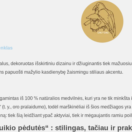
kūdikiui
„Zuikio
pėdutės“
enklas
us, dekoruotas išskirtiniu dizainu ir džiuginantis tiek mažuosius, 
ems papuošti mažylio kasdienybę žaismingu stiliaus akcentu.
amintas iš 100 % natūralios medvilnės, kuri yra ne tik minkšta ir 
(t. y., oro pralaidumo), todėl marškinėliai iš šios medžiagos yr
eną: tiek šią leidžiant ypač aktyviai, tiek ir mėgaujantis ramiu p
ikio pėdutės“ : stilingas, tačiau ir pra