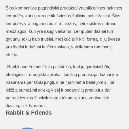
Šios kompanijos pagrindiniai produktai yra silikoninės naktinės
lemputės, kurios yra ne tik šviesos šaltinis, bet ir žaislai. Šios
lemputės yra pagamintos iš minkštos, netoksiškos silikono
medžiagos, kuri yra saugi vaikams. Lemputės dažnai turi
gyvūnų, tokių kaip triušiai, meškučiai ir kiti, formą, o jų šviesa
yra švelni ir dažnai keičia spalvas, suteikdama raminantį
efektą.
„Rabbit and Friends“ taip pat siekia, kad jų gaminiai būtų
ekologiški ir draugiški aplinkai, todėl jų produkcija dažnai yra
įkraunama per USB jungtį, o ne maitinama baterijomis. Tai
leidžia sumažinti atliekų kiekį ir padaryti jų produktus dar
patrauklesnius šiuolaikiniams tėvams, kurie vertina tiek
dizainą, tiek tvarumą.
Rabbit & Friends