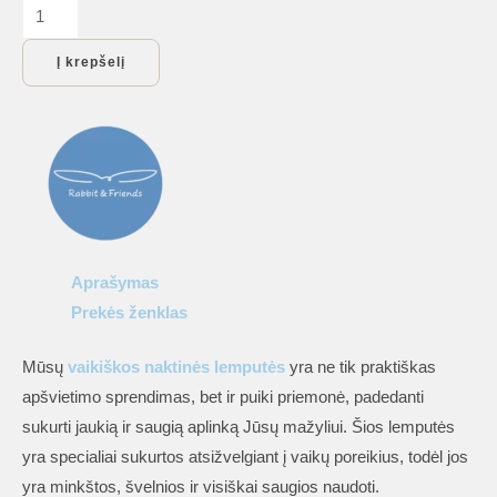
produkto
kiekis:
Į krepšelį
Vaikiški
šviestuvai:
Naktinė
silikoninė
lemputė
Meškutis,
BALTA
Aprašymas
Prekės ženklas
Mūsų
vaikiškos naktinės lemputės
yra ne tik praktiškas
apšvietimo sprendimas, bet ir puiki priemonė, padedanti
sukurti jaukią ir saugią aplinką Jūsų mažyliui. Šios lemputės
yra specialiai sukurtos atsižvelgiant į vaikų poreikius, todėl jos
yra minkštos, švelnios ir visiškai saugios naudoti.