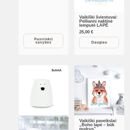
IŠPARDUOTA
variants.
11,90 €
The
Vaikiški šviestuvai:
options
Pellianni naktinė
lemputė LAPĖ
may
25,00
€
be
Pasirinkti
chosen
savybes
Daugiau
on
the
product
page
Vaikiški paveikslai:
This
„Boho lapė – būk
gudrus”