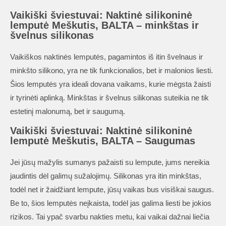
Vaikiški šviestuvai: Naktinė silikoninė
lemputė Meškutis, BALTA – minkštas ir
švelnus silikonas
Vaikiškos naktinės lemputės, pagamintos iš itin švelnaus ir
minkšto silikono, yra ne tik funkcionalios, bet ir malonios liesti.
Šios lemputės yra ideali dovana vaikams, kurie mėgsta žaisti
ir tyrinėti aplinką. Minkštas ir švelnus silikonas suteikia ne tik
estetinį malonumą, bet ir saugumą.
Vaikiški šviestuvai: Naktinė silikoninė
lemputė Meškutis, BALTA – Saugumas
Jei jūsų mažylis sumanys pažaisti su lempute, jums nereikia
jaudintis dėl galimų sužalojimų. Silikonas yra itin minkštas,
todėl net ir žaidžiant lempute, jūsų vaikas bus visiškai saugus.
Be to, šios lemputės neįkaista, todėl jas galima liesti be jokios
rizikos. Tai ypač svarbu nakties metu, kai vaikai dažnai liečia