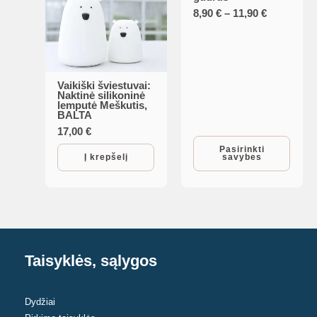
product
Price
8,90
€
–
11,90
€
has
range:
multiple
8,90 €
through
variants.
11,90 €
The
Vaikiški šviestuvai:
Naktinė silikoninė
options
lemputė Meškutis,
may
BALTA
17,00
€
be
Pasirinkti
chosen
Į krepšelį
savybes
on
the
product
page
Taisyklės, sąlygos
Dydžiai