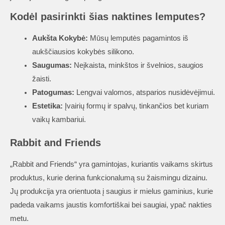
Kodėl pasirinkti šias naktines lemputes?
Aukšta Kokybė:
Mūsų lemputės pagamintos iš
aukščiausios kokybės silikono.
Saugumas:
Neįkaista, minkštos ir švelnios, saugios
žaisti.
Patogumas:
Lengvai valomos, atsparios nusidėvėjimui.
Estetika:
Įvairių formų ir spalvų, tinkančios bet kuriam
vaikų kambariui.
Rabbit and Friends
„Rabbit and Friends“ yra gamintojas, kuriantis vaikams skirtus
produktus, kurie derina funkcionalumą su žaismingu dizainu.
Jų produkcija yra orientuota į saugius ir mielus gaminius, kurie
padeda vaikams jaustis komfortiškai bei saugiai, ypač nakties
metu.