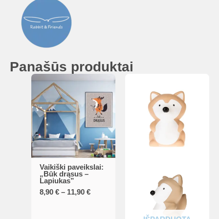
Panašūs produktai
Vaikiški paveikslai:
This
„Būk drąsus –
Lapiukas”
product
Price
8,90
€
–
11,90
€
has
range:
multiple
8,90 €
through