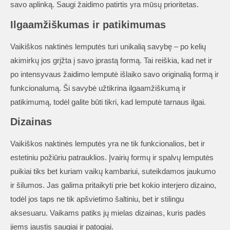
savo aplinką. Saugi žaidimo patirtis yra mūsų prioritetas.
Ilgaamžiškumas ir patikimumas
Vaikiškos naktinės lemputės turi unikalią savybę – po kelių
akimirkų jos grįžta į savo įprastą formą. Tai reiškia, kad net ir
po intensyvaus žaidimo lemputė išlaiko savo originalią formą ir
funkcionalumą. Ši savybė užtikrina ilgaamžiškumą ir
patikimumą, todėl galite būti tikri, kad lemputė tarnaus ilgai.
Dizainas
Vaikiškos naktinės lemputės yra ne tik funkcionalios, bet ir
estetiniu požiūriu patrauklios. Įvairių formų ir spalvų lemputės
puikiai tiks bet kuriam vaikų kambariui, suteikdamos jaukumo
ir šilumos. Jas galima pritaikyti prie bet kokio interjero dizaino,
todėl jos taps ne tik apšvietimo šaltiniu, bet ir stilingu
aksesuaru. Vaikams patiks jų mielas dizainas, kuris padės
jiems jaustis saugiai ir patogiai.