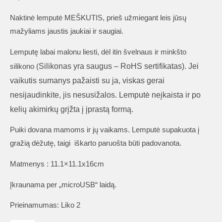
Naktinė lemputė MEŠKUTIS, prieš užmiegant leis jūsų
mažyliams jaustis jaukiai ir saugiai.
Lemputę labai malonu liesti, dėl itin švelnaus ir minkšto
Silikonas yra saugus – RoHS sertifikatas)
. Jei
silikono (
vaikutis sumanys pažaisti su ja, viskas gerai
nesijaudinkite, jis nesusižalos. Lemputė neįkaista ir po
kelių akimirkų grįžta į įprastą formą.
Puiki dovana mamoms ir jų vaikams. Lemputė supakuota į
gražią dėžutę, taigi iškarto paruošta būti padovanota.
Matmenys :
11.1×11.1x16cm
Įkraunama per „microUSB“ laidą.
Prieinamumas:
Liko 2