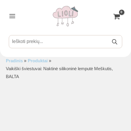
Pereiti
prie
turinio
Main
Menu
Products
search
Pradinis
Produktai
is
Vaikiški šviestuvai: Naktinė silikoninė lemputė Meškutis,
BALTA
is
is
is