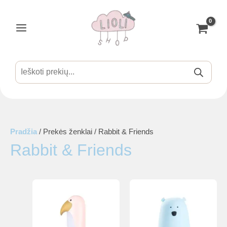
Pereiti
prie
turinio
Main
Menu
Products
search
is
Pradžia
/ Prekės ženklai / Rabbit & Friends
Rabbit & Friends
is
is
is