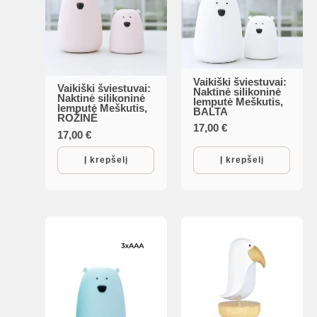
Vaikiški šviestuvai:
Vaikiški šviestuvai:
Naktinė silikoninė
Naktinė silikoninė
lemputė Meškutis,
lemputė Meškutis,
BALTA
ROŽINĖ
17,00
€
17,00
€
Į krepšelį
Į krepšelį