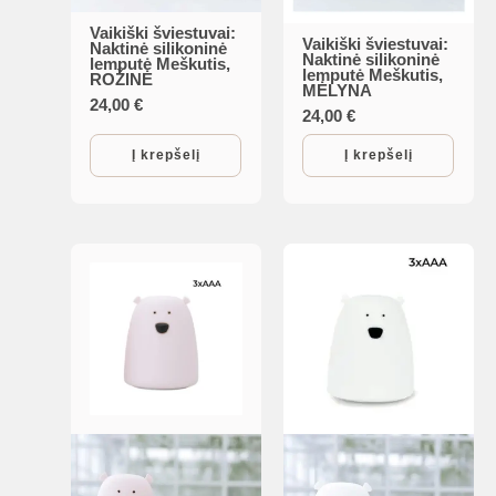
Vaikiški šviestuvai:
Vaikiški šviestuvai:
Naktinė silikoninė
Naktinė silikoninė
lemputė Meškutis,
lemputė Meškutis,
ROŽINĖ
MĖLYNA
24,00
€
24,00
€
Į krepšelį
Į krepšelį