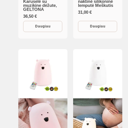
Karuselė su
naktinė silikoninė
muzikine dėžute,
lemputė Meškutis
GELTONA
31,00
€
36,50
€
Daugiau
Daugiau