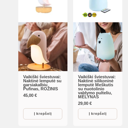
is
is
is
Vaikiški šviestuvai:
Vaikiški šviestuvai:
is
Naktinė lemputė su
Naktinė silikoninė
garsiakalbiu
lemputė Meškutis
Pufinas, ROŽINIS
su nuotolinio
valdymo pulteliu,
45,00
€
MĖLYNAS
is
29,00
€
Į krepšelį
Į krepšelį