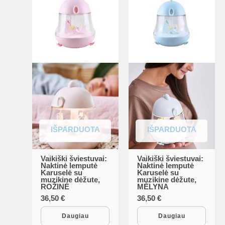
IŠPARDUOTA
IŠPARDUOTA
Vaikiški šviestuvai:
Vaikiški šviestuvai:
Naktinė lemputė
Naktinė lemputė
Karuselė su
Karuselė su
muzikine dėžute,
muzikine dėžute,
ROŽINĖ
MĖLYNA
36,50
€
36,50
€
Daugiau
Daugiau