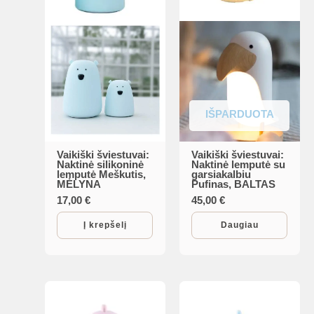
IŠPARDUOTA
Vaikiški šviestuvai:
Vaikiški šviestuvai:
Naktinė silikoninė
Naktinė lemputė su
lemputė Meškutis,
garsiakalbiu
MĖLYNA
Pufinas, BALTAS
17,00
€
45,00
€
Į krepšelį
Daugiau