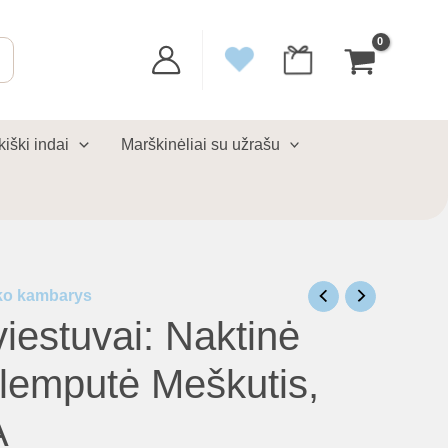
kiški indai
Marškinėliai su užrašu
ko kambarys
viestuvai: Naktinė
ė lemputė Meškutis,
A