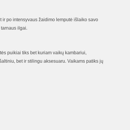
net ir po intensyvaus žaidimo lemputė išlaiko savo
tarnaus ilgai.
utės puikiai tiks bet kuriam vaikų kambariui,
altiniu, bet ir stilingu aksesuaru. Vaikams patiks jų