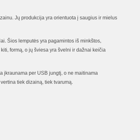
ainu. Jų produkcija yra orientuota į saugius ir mielus
islai. Šios lemputės yra pagamintos iš minkštos,
ti, formą, o jų šviesa yra švelni ir dažnai keičia
i yra įkraunama per USB jungtį, o ne maitinama
vertina tiek dizainą, tiek tvarumą.