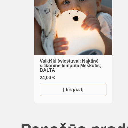
Vaikiški šviestuvai: Naktinė
silikoninė lemputė Meškutis,
BALTA
24,00
€
Į krepšelį