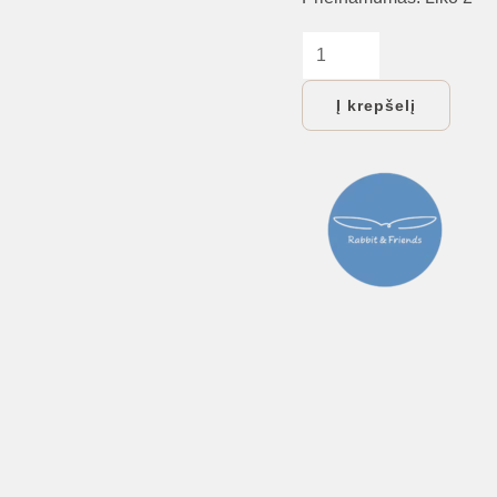
produkto
kiekis:
Į krepšelį
Vaikiški
šviestuvai:
Naktinė
silikoninė
lemputė
Meškutis,
LEVANDA