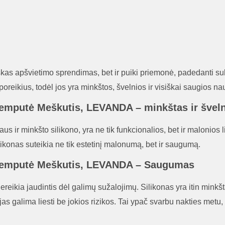
iškas apšvietimo sprendimas, bet ir puiki priemonė, padedanti suk
poreikius, todėl jos yra minkštos, švelnios ir visiškai saugios na
ė lemputė Meškutis, LEVANDA – minkštas ir švel
us ir minkšto silikono, yra ne tik funkcionalios, bet ir malonios 
silikonas suteikia ne tik estetinį malonumą, bet ir saugumą.
nė lemputė Meškutis, LEVANDA – Saugumas
eikia jaudintis dėl galimų sužalojimų. Silikonas yra itin minkšta
jas galima liesti be jokios rizikos. Tai ypač svarbu nakties metu