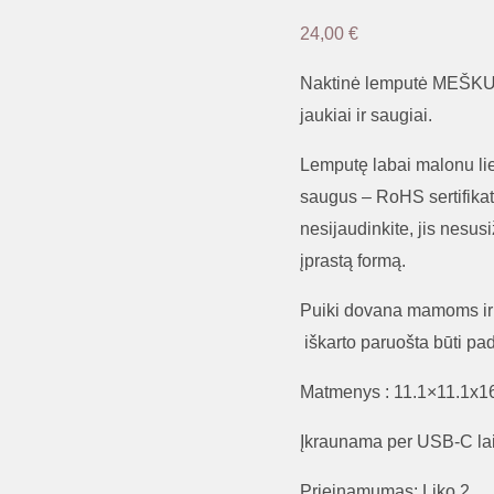
24,00
€
Naktinė lemputė MEŠKUTI
jaukiai ir saugiai.
Lemputę labai malonu liest
saugus – RoHS sertifikat
nesijaudinkite, jis nesusi
įprastą formą.
Puiki dovana mamoms ir j
iškarto paruošta būti pa
Matmenys :
11.1×11.1x
Įkraunama per USB-C la
Prieinamumas:
Liko 2