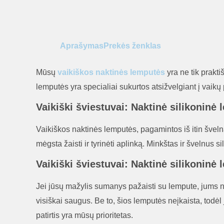
Aprašymas
Prekės ženklas
Mūsų
vaikiškos naktinės lemputės
yra ne tik prakt
lemputės yra specialiai sukurtos atsižvelgiant į vaikų 
Vaikiški šviestuvai: Naktinė silikonin
Vaikiškos naktinės lemputės, pagamintos iš itin švelna
mėgsta žaisti ir tyrinėti aplinką. Minkštas ir švelnus 
Vaikiški šviestuvai: Naktinė silikoni
Jei jūsų mažylis sumanys pažaisti su lempute, jums ner
visiškai saugus. Be to, šios lemputės neįkaista, todėl 
patirtis yra mūsų prioritetas.