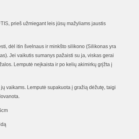
S, prieš užmiegant leis jūsų mažyliams jaustis
i, dėl itin švelnaus ir minkšto silikono (
Silikonas yra
as)
. Jei vaikutis sumanys pažaisti su ja, viskas gerai
žalos. Lemputė neįkaista ir po kelių akimirkų grįžta į
ų vaikams. Lemputė supakuota į gražią dėžutę, taigi
dovanota.
16cm
idą