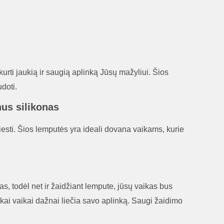
urti jaukią ir saugią aplinką Jūsų mažyliui. Šios
udoti.
nus silikonas
liesti. Šios lemputės yra ideali dovana vaikams, kurie
s, todėl net ir žaidžiant lempute, jūsų vaikas bus
, kai vaikai dažnai liečia savo aplinką. Saugi žaidimo