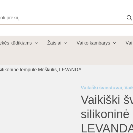
cts
ch
ekės kūdikiams
Žaislai
Vaiko kambarys
Vai
ė silikoninė lemputė Meškutis, LEVANDA
Vaikiški šviestuvai
,
Vai
Vaikiški š
silikonin
LEVAND