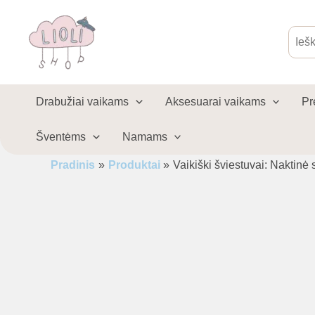
Pereiti
prie
Produ
sear
turinio
Drabužiai vaikams
Aksesuarai vaikams
Pr
Šventėms
Namams
Pradinis
Produktai
Vaikiški šviestuvai: Naktin