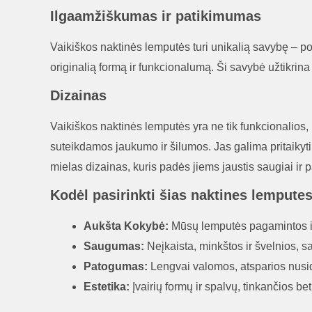
Ilgaamžiškumas ir patikimumas
Vaikiškos naktinės lemputės turi unikalią savybę – po 
originalią formą ir funkcionalumą. Ši savybė užtikrina 
Dizainas
Vaikiškos naktinės lemputės yra ne tik funkcionalios, b
suteikdamos jaukumo ir šilumos. Jas galima pritaikyti p
mielas dizainas, kuris padės jiems jaustis saugiai ir p
Kodėl pasirinkti šias naktines lempute
Aukšta Kokybė:
Mūsų lemputės pagamintos iš
Saugumas:
Neįkaista, minkštos ir švelnios, sa
Patogumas:
Lengvai valomos, atsparios nusi
Estetika:
Įvairių formų ir spalvų, tinkančios be