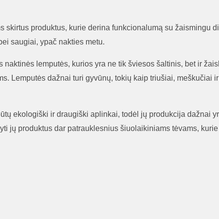
s skirtus produktus, kurie derina funkcionalumą su žaismingu diz
bei saugiai, ypač nakties metu.
 naktinės lemputės, kurios yra ne tik šviesos šaltinis, bet ir ža
 Lemputės dažnai turi gyvūnų, tokių kaip triušiai, meškučiai ir ki
būtų ekologiški ir draugiški aplinkai, todėl jų produkcija dažna
aryti jų produktus dar patrauklesnius šiuolaikiniams tėvams, kurie 