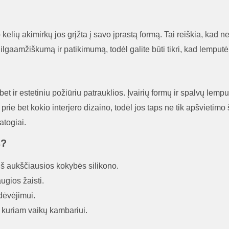
kelių akimirkų jos grįžta į savo įprastą formą. Tai reiškia, kad 
ilgaamžiškumą ir patikimumą, todėl galite būti tikri, kad lemputė 
et ir estetiniu požiūriu patrauklios. Įvairių formų ir spalvų lemp
rie bet kokio interjero dizaino, todėl jos taps ne tik apšvietimo š
atogiai.
s?
 aukščiausios kokybės silikono.
ugios žaisti.
dėvėjimui.
t kuriam vaikų kambariui.