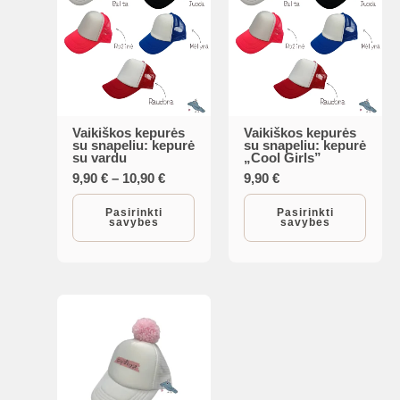
Vaikiškos kepurės
Vaikiškos kepurės
This
This
su snapeliu: kepurė
su snapeliu: kepurė
su vardu
„Cool Girls”
product
product
Price
9,90
€
–
10,90
€
9,90
€
has
has
range:
multiple
multiple
9,90 €
Pasirinkti
Pasirinkti
savybes
savybes
through
variants.
variants.
10,90 €
The
The
options
options
may
may
be
be
chosen
chosen
on
on