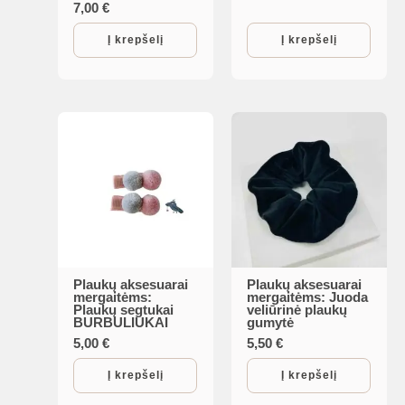
7,00
€
Į krepšelį
Į krepšelį
Plaukų aksesuarai
Plaukų aksesuarai
mergaitėms:
mergaitėms: Juoda
Plaukų segtukai
veliūrinė plaukų
BURBULIUKAI
gumytė
5,00
€
5,50
€
Į krepšelį
Į krepšelį