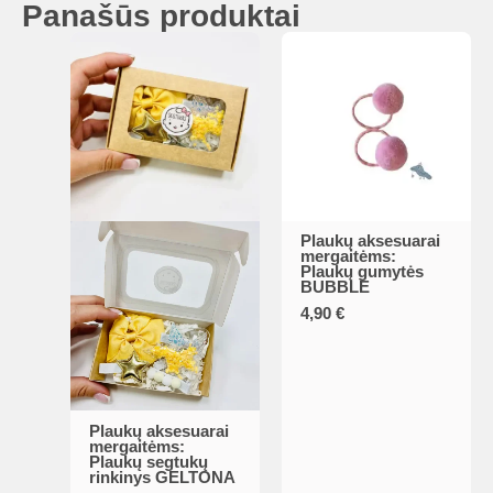
Panašūs produktai
be
chosen
on
the
product
page
Plaukų aksesuarai
mergaitėms:
Plaukų gumytės
BUBBLE
4,90
€
Plaukų aksesuarai
mergaitėms:
Plaukų segtukų
rinkinys GELTONA