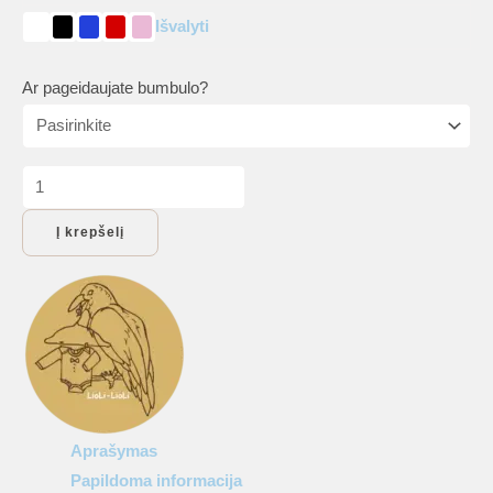
Išvalyti
Ar pageidaujate bumbulo?
produkto
kiekis:
Į krepšelį
Vaikiškos
kepurės
su
snapeliu:
kepurė
„Little
Prince”
Aprašymas
Papildoma informacija