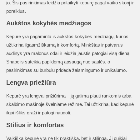
jo. Šis pasirinkimas leidžia pritaikyti kepurę pagal vaiko skonį ir
poreikius.
Aukštos kokybės medžiagos
Kepurė yra pagaminta iš aukštos kokybės medžiagų, kurios
užtikrina ilgaamžiškumą ir komfortą. Minkštas ir patvarus
audinys yra malonus odai ir leidžia jaustis patogiai visą dieną.
Snapelis suteikia papildomą apsaugą nuo saulės, o
pasirinkimas su burbulu prideda žaismingumo ir unikalumo.
Lengva priežiūra
Kepurė yra lengvai prižiūrima – ją galima plauti rankomis arba
skalbimo mašinoje švelniame režime. Tai užtikrina, kad kepurė
ilgai išliks graži ir patogi naudoti.
Stilius ir komfortas
Vaikiška kepurė yra ne tik praktiška, bet ir stilinga. Ji puikiai