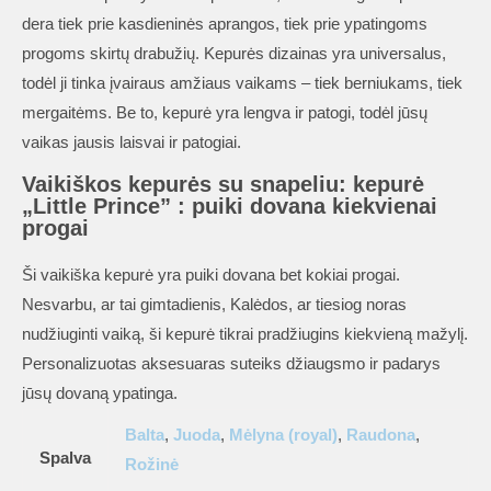
dera tiek prie kasdieninės aprangos, tiek prie ypatingoms
progoms skirtų drabužių. Kepurės dizainas yra universalus,
todėl ji tinka įvairaus amžiaus vaikams – tiek berniukams, tiek
mergaitėms. Be to, kepurė yra lengva ir patogi, todėl jūsų
vaikas jausis laisvai ir patogiai.
Vaikiškos kepurės su snapeliu: kepurė
„Little Prince” : puiki dovana kiekvienai
progai
Ši vaikiška kepurė yra puiki dovana bet kokiai progai.
Nesvarbu, ar tai gimtadienis, Kalėdos, ar tiesiog noras
nudžiuginti vaiką, ši kepurė tikrai pradžiugins kiekvieną mažylį.
Personalizuotas aksesuaras suteiks džiaugsmo ir padarys
jūsų dovaną ypatinga.
Balta
,
Juoda
,
Mėlyna (royal)
,
Raudona
,
Spalva
Rožinė