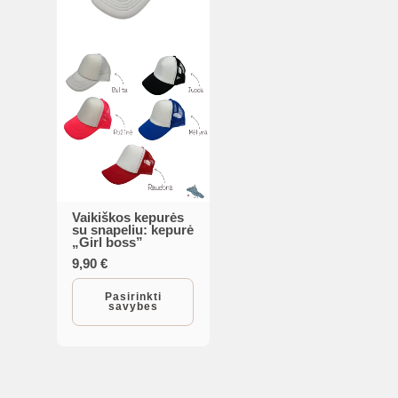
the
the
product
product
page
page
Vaikiškos kepurės
This
su snapeliu: kepurė
„Girl boss”
product
9,90
€
has
multiple
Pasirinkti
savybes
variants.
The
options
may