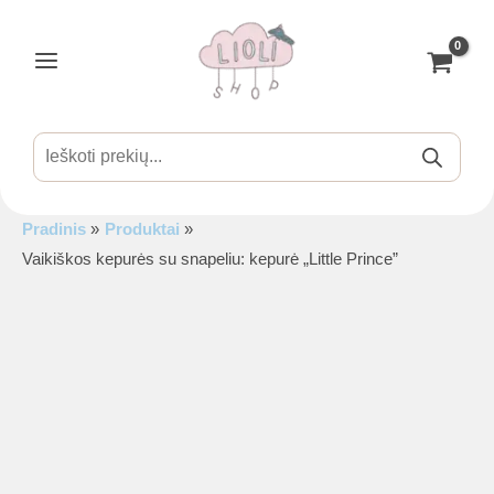
Pereiti
prie
turinio
Main
Menu
Products
search
Pradinis
Produktai
is
Vaikiškos kepurės su snapeliu: kepurė „Little Prince”
is
is
is