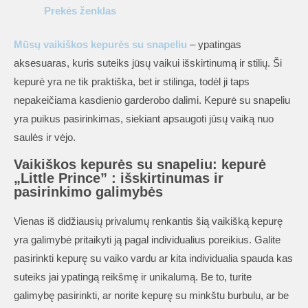
Prekės ženklas
Mūsų vaikiškos kepurės su snapeliu
– ypatingas
aksesuaras, kuris suteiks jūsų vaikui išskirtinumą ir stilių. Ši
kepurė yra ne tik praktiška, bet ir stilinga, todėl ji taps
nepakeičiama kasdienio garderobo dalimi. Kepurė su snapeliu
yra puikus pasirinkimas, siekiant apsaugoti jūsų vaiką nuo
saulės ir vėjo.
Vaikiškos kepurės su snapeliu: kepurė
„Little Prince” : išskirtinumas ir
pasirinkimo galimybės
Vienas iš didžiausių privalumų renkantis šią vaikišką kepurę
yra galimybė pritaikyti ją pagal individualius poreikius. Galite
pasirinkti kepurę su vaiko vardu ar kita individualia spauda kas
suteiks jai ypatingą reikšmę ir unikalumą. Be to, turite
galimybę pasirinkti, ar norite kepurę su minkštu burbulu, ar be